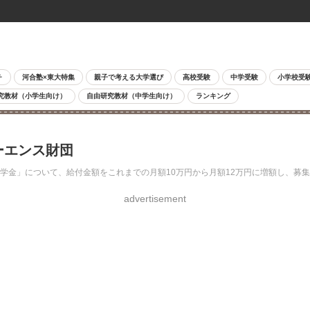
チ
河合塾×東大特集
親子で考える大学選び
高校受験
中学受験
小学校受
究教材（小学生向け）
自由研究教材（中学生向け）
ランキング
ーエンス財団
学金」について、給付金額をこれまでの月額10万円から月額12万円に増額し、募集人
advertisement