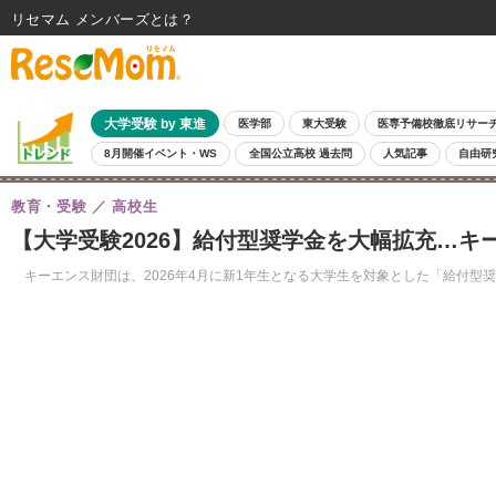
リセマム メンバーズ
大学受験 by 東進
医学部
東大受験
医専予備校徹底リサー
8月開催イベント・WS
全国公立高校 過去問
人気記事
自由研
教育・受験
高校生
【大学受験2026】給付型奨学金を大幅拡充…キ
キーエンス財団は、2026年4月に新1年生となる大学生を対象とした「給付型奨