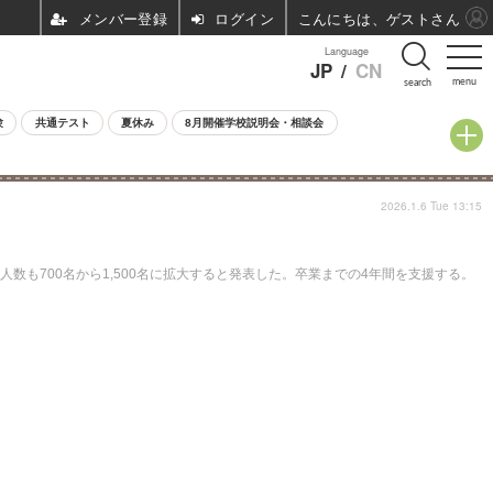
ログイン
こんにちは、ゲストさん
Language
JP
/
CN
menu
search
験
共通テスト
夏休み
8月開催学校説明会・相談会
2026.1.6 Tue 13:15
数も700名から1,500名に拡大すると発表した。卒業までの4年間を支援する。