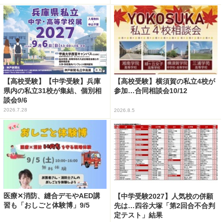
【高校受験】【中学受験】兵庫
【高校受験】横須賀の私立4校が
県内の私立31校が集結、個別相
参加…合同相談会10/12
談会9/6
2026.7.28
2026.8.5
医療✕消防、縫合デモやAED講
【中学受験2027】人気校の併願
習も「おしごと体験博」9/5
先は…四谷大塚「第2回合不合判
定テスト」結果