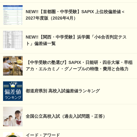
NEW!!【首都圏・中学受験】SAPIX 上位校偏差値＜
2027年度版（2026年4月）
NEW!!【関西・中学受験】浜学園「小6合否判定テス
ト」偏差値一覧
【中学受験の塾選び】SAPIX・日能研・四谷大塚・早稲
アカ・エルカミノ・グノーブルの特徴・費用と合格力
都道府県別 高校入試偏差値ランキング
全国公立高校入試（過去入試問題・正答）
イード・アワード