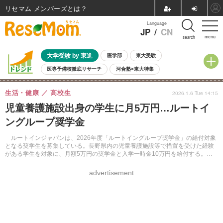
リセマム メンバーズ
Language
JP
/
CN
menu
search
大学受験 by 東進
医学部
東大受験
医専予備校徹底リサーチ
河合塾×東大特集
親子で考える大学選び
高校受験
中学受験
小学校受験
生活・健康
高校生
2026.1.6 Tue 14:15
共通テスト
夏休み
8月開催学校説明会・相談会
児童養護施設出身の学生に月5万円…ルートイ
8月開催イベント・WS
全国公立高校 過去問
人気記事
ングループ奨学金
自由研究教材（小学生向け）
自由研究教材（中学生向け）
ランキング
ルートインジャパンは、2026年度「ルートイングループ奨学金」の給付対象
となる奨学生を募集している。長野県内の児童養護施設等で措置を受けた経験
がある学生を対象に、月額5万円の奨学金と入学一時金10万円を給付する。申
込締切は2025年1月31日（消印有効）。
advertisement