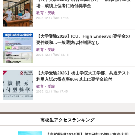
場…成績上位者に給付奨学金
教育・受験
2025.12.17 Wed 17:45
【大学受験2026】ICU、High Endeavor奨学金の
要件緩和…一般選抜は枠制限なし
教育・受験
2025.12.17 Wed 13:15
【大学受験2026】桃山学院大工学部、共通テスト
利用入試の得点率60%以上に奨学金給付
教育・受験
2025.12.11 Thu 17:45
高校生アクセスランキング
【高校野球2026夏】第3日朝の部は東海大甲