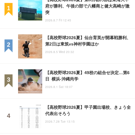
府が勝利、午後の部で八幡商と健大高崎が激
突
2026.8.7 Fri 12:45
【高校野球2026夏】仙台育英が開幕戦勝利、
第2日は東筑vs神村学園ほか
2026.8.5 Wed 20:32
【高校野球2026夏】49校の組合せ決定…第6
日 横浜-沖縄尚学
2026.8.1 Sat 18:07
【高校野球2026夏】甲子園出場校、きょう全
代表出そろう
2026.7.28 Tue 13:15