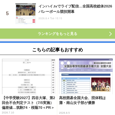
インハイ.tvでライブ配信…全国高校総体2026
バレーボール競技開幕
2026.8.4 Tue 15:15
ランキングをもっと見る
こちらの記事もおすすめ
【中学受験2027】四谷大塚、第2
高校囲碁全国大会、団体戦は
回合不合判定テスト（7/5実施）
灘・南山女子部が優勝
偏差値…筑駒74・桜蔭70＜PR＞
2026.7.10
2026.8.5