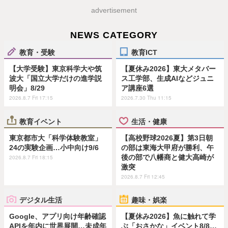
advertisement
NEWS CATEGORY
教育・受験
教育ICT
【大学受験】東京科学大や筑
【夏休み2026】東大メタバー
波大「国立大学だけの進学説
ス工学部、生成AIなどジュニ
明会」8/29
ア講座6選
2026.8.7 Fri 17:15
2026.7.30 Thu 11:15
教育イベント
生活・健康
東京都市大「科学体験教室」
【高校野球2026夏】第3日朝
24の実験企画…小中向け9/6
の部は東海大甲府が勝利、午
後の部で八幡商と健大高崎が
2026.8.7 Fri 18:15
激突
2026.8.7 Fri 12:45
デジタル生活
趣味・娯楽
Google、アプリ向け年齢確認
【夏休み2026】魚に触れて学
APIを年内に世界展開…未成年
ぶ「おさかな」イベント8/8…