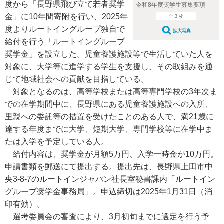
度から「長野県飛び立て若者奨学
令和8年度奨学生募集要項
金」に10年間寄附を行い、2025年
全 3 枚
度よりルートイングループ独自で
拡大写真
給付を行う「ルートイングループ
奨学金」を設立した。児童養護施設等で生活していた人を
対象に、大学等に進学する学生を支援し、その取組みを通
じて地域社会への貢献を目指している。
対象となるのは、高等学校または高等専門学校の3年次ま
での在学期間中に、長野県にある児童養護施設への入所、
里親への委託等の措置を受けたことのある人で、満21歳に
達する年度までに大学、短期大学、専門学校等に在学中ま
たは入学を予定している人。
給付内容は、奨学金が月額5万円、入学一時金が10万円。
申請書類を郵送にて提出する。提出先は、長野県上田市中
央3-8-7のルートインジャパン社長室秘書課内「ルートイン
グループ奨学金事務局」。申込締切は2025年1月31日（消
印有効）。
選考委員会の審査により、3月初旬までに選定を行う予