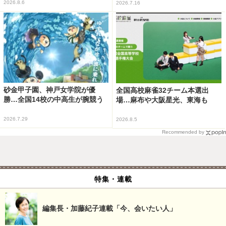
2026.8.6
2026.7.16
砂金甲子園、神戸女学院が優
全国高校麻雀32チーム本選出
勝…全国14校の中高生が腕競う
場…麻布や大阪星光、東海も
2026.7.29
2026.8.5
Recommended by
特集・連載
編集長・加藤紀子連載「今、会いたい人」