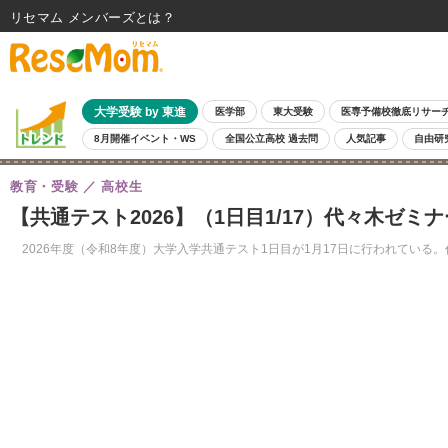
リセマム メンバーズ
大学受験 by 東進
医学部
東大受験
医専予備校徹底リサー
8月開催イベント・WS
全国公立高校 過去問
人気記事
自由研
教育・受験
高校生
【共通テスト2026】（1日目1/17）代々木ゼ
2026年度（令和8年度）大学入学共通テスト1日目が1月17日に行われている