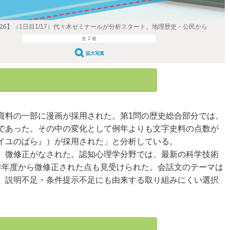
026】（1日目1/17）代々木ゼミナールが分析スタート、地理歴史・公民から
全 2 枚
拡大写真
資料の一部に漫画が採用された。第1問の歴史総合部分では、
であった。その中の変化として例年よりも文字史料の点数が
イユのばら』）が採用された」と分析している。
、微修正がなされた。認知心理学分野では、最新の科学技術
昨年度から微修正された点も見受けられた。会話文のテーマは
、説明不足・条件提示不足にも由来する取り組みにくい選択