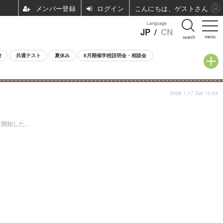
ログイン
こんにちは、ゲストさん
Language
JP
/
CN
menu
search
験
共通テスト
夏休み
8月開催学校説明会・相談会
2026.1.17 Sat 13:54
を開始した。