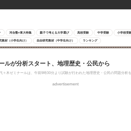
チ
河合塾×東大特集
親子で考える大学選び
高校受験
中学受験
小学校受
究教材（小学生向け）
自由研究教材（中学生向け）
ランキング
ミナールが分析スタート、地理歴史・公民から
。代々木ゼミナールは、午前9時30分より試験が行われた地理歴史・公民の問題分析
advertisement