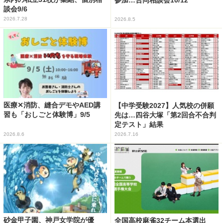
談会9/6
2026.7.28
2026.8.5
医療✕消防、縫合デモやAED講
【中学受験2027】人気校の併願
習も「おしごと体験博」9/5
先は…四谷大塚「第2回合不合判
定テスト」結果
2026.8.6
2026.7.16
砂金甲子園、神戸女学院が優
全国高校麻雀32チーム本選出