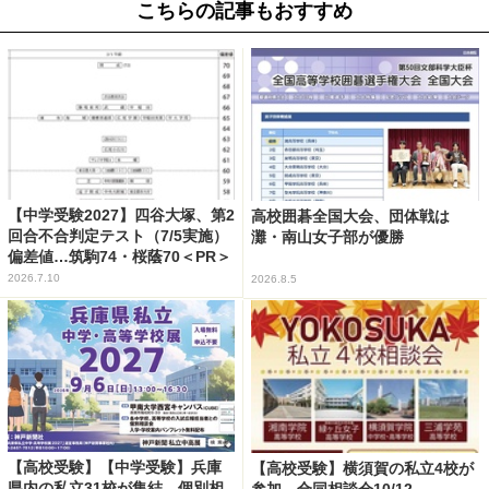
こちらの記事もおすすめ
【中学受験2027】四谷大塚、第2
高校囲碁全国大会、団体戦は
回合不合判定テスト（7/5実施）
灘・南山女子部が優勝
偏差値…筑駒74・桜蔭70＜PR＞
2026.7.10
2026.8.5
【高校受験】【中学受験】兵庫
【高校受験】横須賀の私立4校が
県内の私立31校が集結、個別相
参加…合同相談会10/12