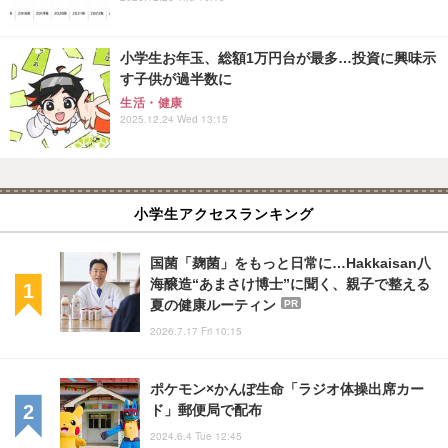
小学生お年玉、総額1万円台が最多…投資に興味示
す子供が過半数に
生活・健康
2025.12.24 Wed 13:15
小学生アクセスランキング
国菌「麹菌」をもっと日常に…Hakkaisan八
海醸造“あまさけ博士”に聞く、親子で整える
夏の健康ルーティン
PR
2026.7.17 Fri 10:15
ポケモン×かんぽ生命「ラジオ体操出席カー
ド」郵便局で配布
2024.6.4 Tue 12:45