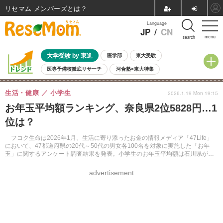
リセマム メンバーズ
Language
JP
/
CN
menu
search
大学受験 by 東進
医学部
東大受験
医専予備校徹底リサーチ
河合塾×東大特集
親子で考える大学選び
高校受験
中学受験
小学校受験
生活・健康
小学生
2026.1.19 Mon 19:15
共通テスト
夏休み
8月開催学校説明会・相談会
お年玉平均額ランキング、奈良県2位5828円…1
8月開催イベント・WS
全国公立高校 過去問
人気記事
位は？
自由研究教材（小学生向け）
自由研究教材（中学生向け）
ランキング
フコク生命は2026年1月、生活に寄り添ったお金の情報メディア「47Life」
において、47都道府県の20代～50代の男女各100名を対象に実施した「お年
玉」に関するアンケート調査結果を発表。小学生のお年玉平均額は石川県が
6,453円で1位となり、沖縄県が2,600円で47位だった。
advertisement