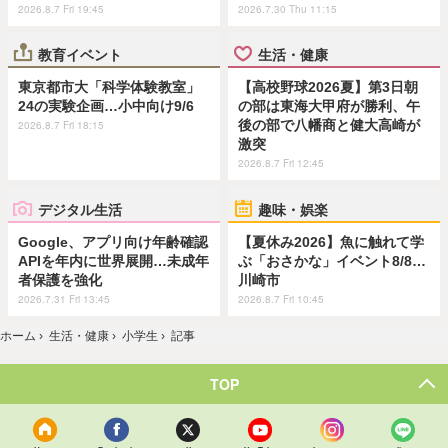
2026.8.7 Fri 19:45
2026.7.30 Thu 11:15
教育イベント
生活・健康
東京都市大「科学体験教室」
【高校野球2026夏】第3日朝
24の実験企画…小中向け9/6
の部は東海大甲府が勝利、午
後の部で八幡商と健大高崎が
2026.8.7 Fri 18:15
激突
2026.8.7 Fri 12:45
デジタル生活
趣味・娯楽
Google、アプリ向け年齢確認
【夏休み2026】魚に触れて学
APIを年内に世界展開…未成年
ぶ「おさかな」イベント8/8…
者保護を強化
川崎市
2026.7.31 Fri 13:45
2026.8.7 Fri 10:45
ホーム
›
生活・健康
›
小学生
›
記事
TOP