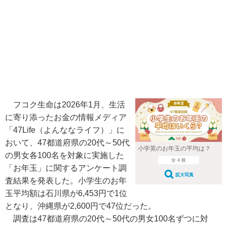
フコク生命は2026年1月、生活
に寄り添ったお金の情報メディア
「47Life（よんななライフ）」に
おいて、47都道府県の20代～50代
小学英のお年玉の平均は？
の男女各100名を対象に実施した
全 4 枚
「お年玉」に関するアンケート調
拡大写真
査結果を発表した。小学生のお年
玉平均額は石川県が6,453円で1位
となり、沖縄県が2,600円で47位だった。
調査は47都道府県の20代～50代の男女100名ずつに対