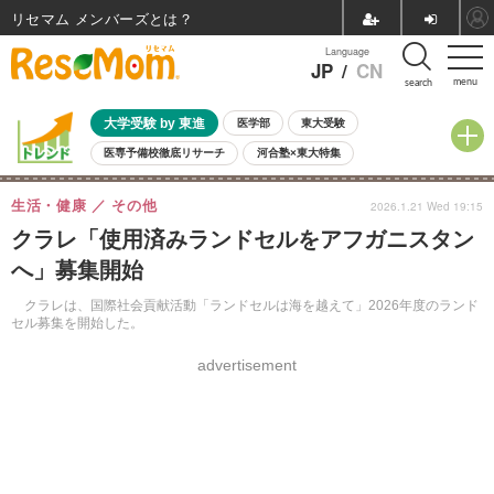
リセマム メンバーズ
Language
JP
/
CN
menu
search
大学受験 by 東進
医学部
東大受験
医専予備校徹底リサーチ
河合塾×東大特集
親子で考える大学選び
高校受験
中学受験
小学校受験
生活・健康
その他
2026.1.21 Wed 19:15
共通テスト
夏休み
8月開催学校説明会・相談会
クラレ「使用済みランドセルをアフガニスタン
8月開催イベント・WS
全国公立高校 過去問
人気記事
へ」募集開始
自由研究教材（小学生向け）
自由研究教材（中学生向け）
ランキング
クラレは、国際社会貢献活動「ランドセルは海を越えて」2026年度のランド
セル募集を開始した。
advertisement