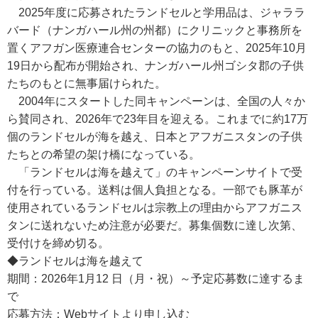
2025年度に応募されたランドセルと学用品は、ジャララ
バード（ナンガハール州の州都）にクリニックと事務所を
置くアフガン医療連合センターの協力のもと、2025年10月
19日から配布が開始され、ナンガハール州ゴシタ郡の子供
たちのもとに無事届けられた。
2004年にスタートした同キャンペーンは、全国の人々か
ら賛同され、2026年で23年目を迎える。これまでに約17万
個のランドセルが海を越え、日本とアフガニスタンの子供
たちとの希望の架け橋になっている。
「ランドセルは海を越えて」のキャンペーンサイトで受
付を行っている。送料は個人負担となる。一部でも豚革が
使用されているランドセルは宗教上の理由からアフガニス
タンに送れないため注意が必要だ。募集個数に達し次第、
受付けを締め切る。
◆ランドセルは海を越えて
期間：2026年1月12 日（月・祝）～予定応募数に達するま
で
応募方法：Webサイトより申し込む