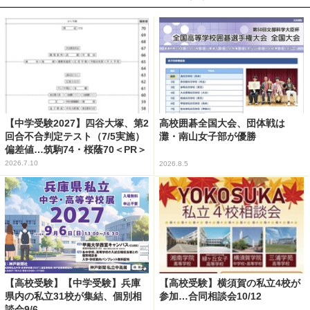
【中学受験2027】四谷大塚、第2
高校囲碁全国大会、団体戦は
回合不合判定テスト（7/5実施）
灘・南山女子部が優勝
偏差値…筑駒74・桜蔭70＜PR＞
2026.7.10
2026.8.5
【高校受験】【中学受験】兵庫
【高校受験】横須賀の私立4校が
県内の私立31校が集結、個別相
参加…合同相談会10/12
談会9/6