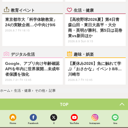
教育イベント
生活・健康
東京都市大「科学体験教室」
【高校野球2026夏】第4日青
24の実験企画…小中向け9/6
森山田・東日大昌平・大分
商・英明が勝利、第5日は花巻
2026.8.7 Fri 18:15
東vs新田ほか
2026.8.9 Sun 9:15
デジタル生活
趣味・娯楽
Google、アプリ向け年齢確認
【夏休み2026】魚に触れて学
APIを年内に世界展開…未成年
ぶ「おさかな」イベント8/8…
者保護を強化
川崎市
2026.7.31 Fri 13:45
2026.8.7 Fri 10:45
ホーム
›
生活・健康
›
その他
›
記事
TOP
Home
Facebook
X
YouTube
Instagram
line