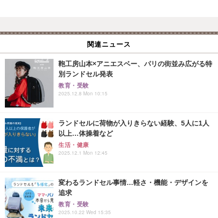
関連ニュース
鞄工房山本×アニエスベー、パリの街並み広がる特
別ランドセル発表
教育・受験
2025.12.8 Mon 10:15
ランドセルに荷物が入りきらない経験、5人に1人
以上…体操着など
生活・健康
2025.12.1 Mon 12:45
変わるランドセル事情…軽さ・機能・デザインを
追求
教育・受験
2025.10.22 Wed 15:35