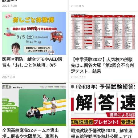
2026.7.28
2026.8.5
医療✕消防、縫合デモやAED講
【中学受験2027】人気校の併願
習も「おしごと体験博」9/5
先は…四谷大塚「第2回合不合判
定テスト」結果
2026.8.6
2026.7.16
全国高校麻雀32チーム本選出
司法試験予備試験2026、解答速
場…麻布や大阪星光、東海も
報＆総評動画を無料公開…アガ