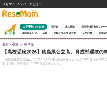
リセマム メンバーズ
大学受験 by 東進
医学部
東大受験
医専予備校徹底リサー
8月開催イベント・WS
全国公立高校 過去問
人気記事
自由研
教育・受験
中学生
【高校受験2026】徳島県公立高、育成型選抜の志
徳島県教育委員会は、2026年1月22日に出願を締め切った2026年度（令和8
北（普通／国際英語）1.83倍などが高かった。