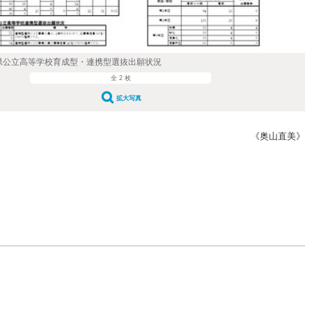
県公立高等学校育成型・連携型選抜出願状況
全 2 枚
拡大写真
《奥山直美》