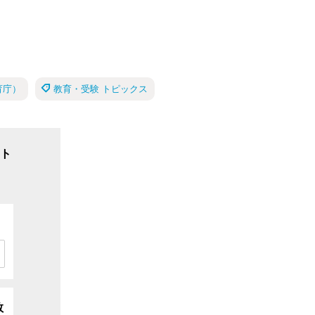
育庁）
教育・受験 トピックス
ト
数