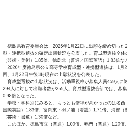
徳島県教育委員会は、2026年1月22日に出願を締め切った
型・連携型選抜の確定出願状況を公表した。育成型選抜全体の
（芸術・美術）1.85倍、徳島北（普通／国際英語）1.83倍
2026年度徳島県公立高等学校育成型・連携型選抜は、1月2
回、1月22日午後1時現在の出願状況を公表した。
育成型選抜の出願状況は、活動重視枠が募集人員459人に対
294人に対して出願者数が255人。育成型選抜合計では、募集
0.98倍となった。
学校・学科別にみると、もっとも倍率が高かったのは名西（
国際英語）1.83倍、富岡東・羽ノ浦（看護）1.71倍、海部
（芸術・書道）1.30倍など。
このほか、徳島市立（普通）1.00倍、鳴門（普通）1.20倍