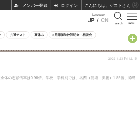
ログイン
こんにちは、ゲストさん
Language
JP
/
CN
menu
search
験
共通テスト
夏休み
8月開催学校説明会・相談会
2026.1.23 Fri 12:15
体の志願倍率は0.98倍。学校・学科別では、名西（芸術・美術）1.85倍、徳島