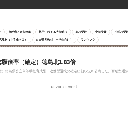
チ
河合塾×東大特集
親子で考える大学選び
高校受験
中学受験
小学校受
究教材（小学生向け）
自由研究教材（中学生向け）
ランキング
願倍率（確定）徳島北1.83倍
年度）徳島県公立高等学校育成型・連携型選抜の確定出願状況を公表した。育成型選抜全
advertisement