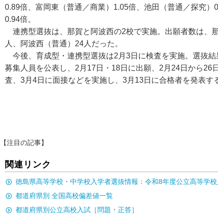
0.89倍、富岡東（普通／商業）1.05倍、池田（普通／探究）0
0.94倍。
連携型選抜は、那賀と阿波西の2校で実施。出願者数は、那
人、阿波西（普通）24人だった。
今後、育成型・連携型選抜は2月3日に検査を実施。選抜結果
募集人員を公表し、2月17日・18日に出願、2月24日から2
査、3月4日に面接などを実施し、3月13日に合格者を発表す
【注目の記事】
関連リンク
徳島県高等学校・中学校入学者選抜情報：令和8年度公立高等学校
都道府県別 全国高校偏差値一覧
都道府県別公立高校入試［問題・正答］