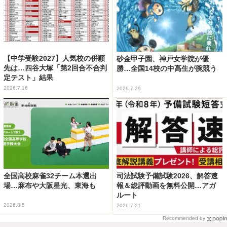
【中学受験2027】人気校の併願
砂金甲子園、神戸女学院が優
先は…四谷大塚「第2回合不合判
勝…全国14校の中高生が腕競う
定テスト」結果
2026.7.16
2026.7.29
全国高校麻雀32チーム本選出
司法試験予備試験2026、解答速
場…麻布や大阪星光、東海も
報＆総評動画を無料公開…アガ
ルート
2026.8.5
2026.7.21
Recommended by