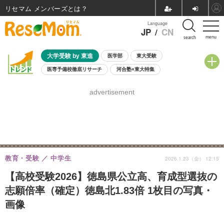
リセマム メンバーズ
Language
JP
/
CN
menu
search
大学受験 by 東進
医学部
東大受験
医専予備校徹底リサーチ
河合塾×東大特集
親子で考える大学選び
高校受験
中学受験
小学校受験
advertisement
共通テスト
夏休み
8月開催学校説明会・相談会
8月開催イベント・WS
全国公立高校 過去問
人気記事
自由研究教材（小学生向け）
自由研究教材（中学生向け）
ランキング
教育・受験
中学生
2026.1.23（金） 12:15
【高校受験2026】徳島県公立高、育成型選抜の
志願倍率（確定）徳島北1.83倍 1枚目の写真・
画像