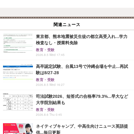
関連ニュース
東京都、熊本地震被災生徒の都立高受入れ...学力
検査なし・授業料免除
教育・受験
2026.8.5 Wed 17:45
高卒認定試験、台風13号で沖縄会場を中止...再試
験は8/27-28
教育・受験
2026.8.5 Wed 16:27
司法試験2026、短答式の合格率79.3%...早大など
大学院別結果も
教育・受験
2026.8.6 Thu 0:45
ネイティブキャンプ、中高生向けニュース英語提
供...毎日更新