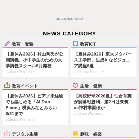
advertisement
NEWS CATEGORY
教育・受験
教育ICT
【夏休み2026】村山斉氏が公
【夏休み2026】東大メタバー
開講義、小中学生のための大
ス工学部、生成AIなどジュニ
学講義スクール9月開校
ア講座6選
2026.8.6 Thu 19:15
2026.7.30 Thu 11:15
教育イベント
生活・健康
【夏休み2026】ピアノ未経験
【高校野球2026夏】仙台育英
でも楽しめる「AI Duo
が開幕戦勝利、第2日は東筑
Piano」横浜みなとみらい
vs神村学園ほか
8/31まで
2026.8.5 Wed 20:32
2026.8.6 Thu 19:45
デジタル生活
趣味・娯楽