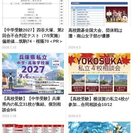
【中学受験2027】四谷大塚、第2
高校囲碁全国大会、団体戦は
回合不合判定テスト（7/5実施）
灘・南山女子部が優勝
偏差値…筑駒74・桜蔭70＜PR＞
2026.7.10
2026.8.5
【高校受験】【中学受験】兵庫
【高校受験】横須賀の私立4校が
県内の私立31校が集結、個別相
参加…合同相談会10/12
談会9/6
2026.7.28
2026.8.5