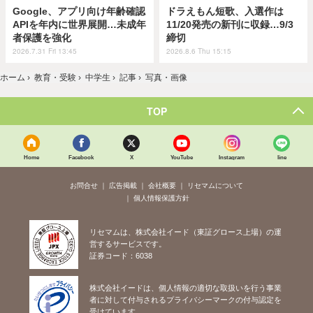
Google、アプリ向け年齢確認
ドラえもん短歌、入選作は
APIを年内に世界展開…未成年
11/20発売の新刊に収録…9/3
者保護を強化
締切
2026.7.31 Fri 13:45
2026.8.6 Thu 15:15
ホーム
›
教育・受験
›
中学生
›
記事
›
写真・画像
TOP
Home
Facebook
X
YouTube
Instagram
line
お問合せ
広告掲載
会社概要
リセマムについて
個人情報保護方針
リセマムは、株式会社イード（東証グロース上場）の運
営するサービスです。
証券コード：6038
株式会社イードは、個人情報の適切な取扱いを行う事業
者に対して付与されるプライバシーマークの付与認定を
受けています。