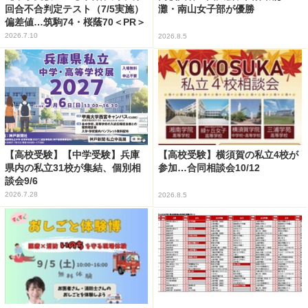
回合不合判定テスト（7/5実施）
灘・南山女子部が優勝
偏差値…筑駒74・桜蔭70＜PR＞
2026.7.10
2026.8.5
【高校受験】【中学受験】兵庫
【高校受験】横須賀の私立4校が
県内の私立31校が集結、個別相
参加…合同相談会10/12
談会9/6
2026.7.28
2026.8.5