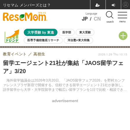
リセマム メンバーズ
Language
JP
/
CN
menu
search
大学受験 by 東進
医学部
東大受験
医専予備校徹底リサーチ
河合塾×東大特集
親子で考える大学選び
高校受験
中学受験
小学校受験
教育イベント
高校生
2026.1.29 Thu 10:15
共通テスト
夏休み
8月開催学校説明会・相談会
留学エージェント21社が集結「JAOS留学フェ
8月開催イベント・WS
全国公立高校 過去問
人気記事
ア」3/20
自由研究教材（小学生向け）
自由研究教材（中学生向け）
ランキング
海外留学協議会は2026年3月20日、「JAOS留学フェア2026」を野村カンフ
ァレンスプラザ新宿で開催する。信頼できる留学エージェント21社が参加し、
語学留学から大学・大学院留学まで幅広い留学プランを1日で比較・相談でき
る。参加費は無料で事前申込制。
advertisement