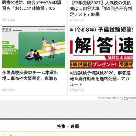
医療✕消防、縫合デモやAED講
【中学受験2027】人気校の併願
習も「おしごと体験博」9/5
先は…四谷大塚「第2回合不合判
定テスト」結果
2026.8.6
2026.7.16
全国高校麻雀32チーム本選出
司法試験予備試験2026、解答速
場…麻布や大阪星光、東海も
報＆総評動画を無料公開…アガ
ルート
2026.8.5
2026.7.21
Recommended by
特集・連載