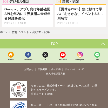
デジタル生活
趣味・娯楽
Google、アプリ向け年齢確認
【夏休み2026】魚に触れて学
APIを年内に世界展開…未成年
ぶ「おさかな」イベント8/8…
者保護を強化
川崎市
2026.7.31 Fri 13:45
2026.8.7 Fri 10:45
ホーム
›
教育イベント
›
高校生
›
記事
TOP
Home
Facebook
X
YouTube
Instagram
line
お問合せ
広告掲載
会社概要
リセマムについて
個人情報保護方針
リセマムは、株式会社イード（東証グロース上場）の運
営するサービスです。
証券コード：6038
株式会社イードは、個人情報の適切な取扱いを行う事業