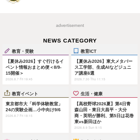
advertisement
NEWS CATEGORY
教育・受験
教育ICT
【夏休み2026】すぐ行けるイ
【夏休み2026】東大メタバー
ベント情報おまとめ便＜8/9-
ス工学部、生成AIなどジュニ
15開催＞
ア講座6選
2026.8.7 Fri 19:45
2026.7.30 Thu 11:15
教育イベント
生活・健康
東京都市大「科学体験教室」
【高校野球2026夏】第4日青
24の実験企画…小中向け9/6
森山田・東日大昌平・大分
商・英明が勝利、第5日は花巻
2026.8.7 Fri 18:15
東vs新田ほか
2026.8.9 Sun 9:15