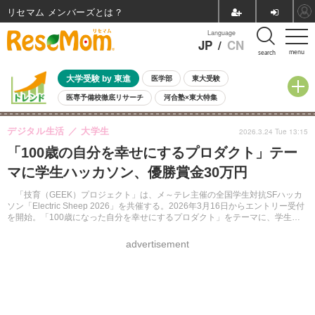
リセマム メンバーズ
Language
JP
/
CN
menu
search
大学受験 by 東進
医学部
東大受験
医専予備校徹底リサーチ
河合塾×東大特集
親子で考える大学選び
高校受験
中学受験
小学校受験
デジタル生活
大学生
2026.3.24 Tue 13:15
共通テスト
夏休み
8月開催学校説明会・相談会
「100歳の自分を幸せにするプロダクト」テー
8月開催イベント・WS
全国公立高校 過去問
人気記事
マに学生ハッカソン、優勝賞金30万円
自由研究教材（小学生向け）
自由研究教材（中学生向け）
ランキング
「技育（GEEK）プロジェクト」は、メ～テレ主催の全国学生対抗SFハッカ
ソン「Electric Sheep 2026」を共催する。2026年3月16日からエントリー受付
を開始。「100歳になった自分を幸せにするプロダクト」をテーマに、学生エ
ンジニアがSFのような未来を現実にする発明に挑む。
advertisement