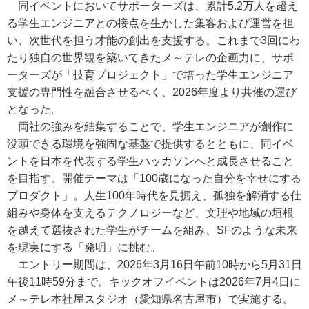
同イベントにおいてサポーターズは、累計5.2万人を超え
る学生エンジニアとの接点を生かした集客および運営を担
い、次世代を担う才能の創出を支援する。これまで3回にわ
たり独自の世界観を築いてきたメ～テレの企画力に、サポ
ーターズが「技育プロジェクト」で培った学生エンジニア
支援の専門性を融合させるべく、2026年度より共催の運び
となった。
両社の強みを結集することで、学生エンジニアが創作に
没頭できる環境を強固な基盤で提供するとともに、同イベ
ントを日本を代表する学生ハッカソンへと成長させること
を目指す。開催テーマは「100歳になった自分を幸せにする
プロダクト」。人生100年時代を見据え、孤独を解消する仕
組みや身体を支えるテクノロジーなど、文理や地域の垣根
を越えて選抜された学生がチームを組み、SFのような未来
を現実にする「発明」に挑む。
エントリー期間は、2026年3月16日午前10時から5月31日
午後11時59分まで。キックオフイベントは2026年7月4日に
メ～テレ本社屋スタジオ（愛知県名古屋市）で実施する。