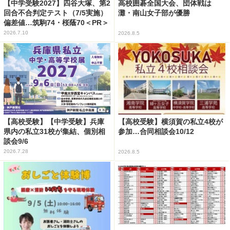
【中学受験2027】四谷大塚、第2
高校囲碁全国大会、団体戦は
回合不合判定テスト（7/5実施）
灘・南山女子部が優勝
偏差値…筑駒74・桜蔭70＜PR＞
2026.7.10
2026.8.5
【高校受験】【中学受験】兵庫
【高校受験】横須賀の私立4校が
県内の私立31校が集結、個別相
参加…合同相談会10/12
談会9/6
2026.7.28
2026.8.5