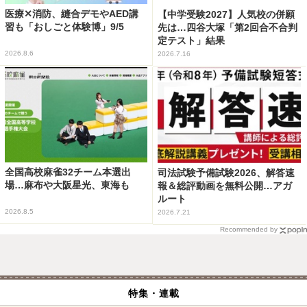
医療✕消防、縫合デモやAED講
【中学受験2027】人気校の併願
習も「おしごと体験博」9/5
先は…四谷大塚「第2回合不合判
定テスト」結果
2026.8.6
2026.7.16
全国高校麻雀32チーム本選出
司法試験予備試験2026、解答速
場…麻布や大阪星光、東海も
報＆総評動画を無料公開…アガ
ルート
2026.8.5
2026.7.21
Recommended by
特集・連載