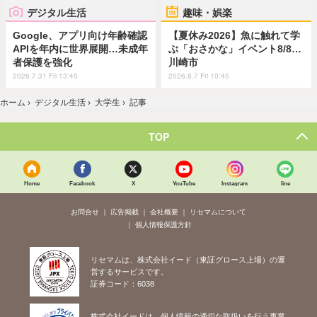
デジタル生活
趣味・娯楽
Google、アプリ向け年齢確認
【夏休み2026】魚に触れて学
APIを年内に世界展開…未成年
ぶ「おさかな」イベント8/8…
者保護を強化
川崎市
2026.7.31 Fri 13:45
2026.8.7 Fri 10:45
ホーム
›
デジタル生活
›
大学生
›
記事
TOP
Home
Facebook
X
YouTube
Instagram
line
お問合せ
広告掲載
会社概要
リセマムについて
個人情報保護方針
リセマムは、株式会社イード（東証グロース上場）の運
営するサービスです。
証券コード：6038
株式会社イードは、個人情報の適切な取扱いを行う事業