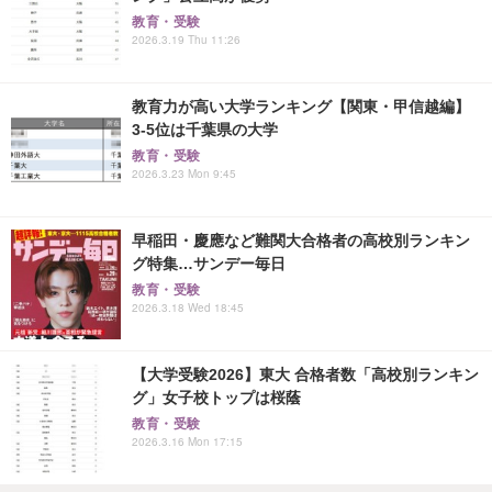
教育・受験
2026.3.19 Thu 11:26
教育力が高い大学ランキング【関東・甲信越編】
3-5位は千葉県の大学
教育・受験
2026.3.23 Mon 9:45
早稲田・慶應など難関大合格者の高校別ランキン
グ特集…サンデー毎日
教育・受験
2026.3.18 Wed 18:45
【大学受験2026】東大 合格者数「高校別ランキン
グ」女子校トップは桜蔭
教育・受験
2026.3.16 Mon 17:15