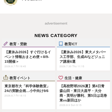
advertisement
NEWS CATEGORY
教育・受験
教育ICT
【夏休み2026】すぐ行けるイ
【夏休み2026】東大メタバー
ベント情報おまとめ便＜8/9-
ス工学部、生成AIなどジュニ
15開催＞
ア講座6選
2026.8.7 Fri 19:45
2026.7.30 Thu 11:15
教育イベント
生活・健康
東京都市大「科学体験教室」
【高校野球2026夏】第4日青
24の実験企画…小中向け9/6
森山田・東日大昌平・大分
商・英明が勝利、第5日は花巻
2026.8.7 Fri 18:15
東vs新田ほか
2026.8.9 Sun 9:15