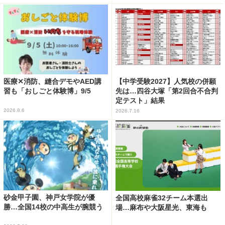
医療✕消防、縫合デモやAED講
【中学受験2027】人気校の併願
習も「おしごと体験博」9/5
先は…四谷大塚「第2回合不合判
定テスト」結果
2026.8.6
2026.7.16
砂金甲子園、神戸女学院が優
全国高校麻雀32チーム本選出
勝…全国14校の中高生が腕競う
場…麻布や大阪星光、東海も