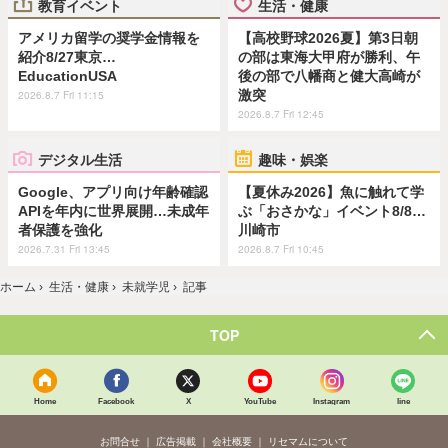
教育イベント
生活・健康
アメリカ留学の奨学金情報を
【高校野球2026夏】第3日朝
紹介8/27東京…
の部は東海大甲府が勝利、午
EducationUSA
後の部で八幡商と健大高崎が
激突
2026.8.7 Fri 11:15
2026.8.7 Fri 12:45
デジタル生活
趣味・娯楽
Google、アプリ向け年齢確認
【夏休み2026】魚に触れて学
APIを年内に世界展開…未成年
ぶ「おさかな」イベント8/8…
者保護を強化
川崎市
2026.7.31 Fri 13:45
2026.8.7 Fri 10:45
ホーム
›
生活・健康
›
未就学児
›
記事
TOP
Home
Facebook
X
YouTube
Instagram
line
お問合せ
広告掲載
会社概要
リセマムについて