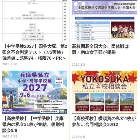
【中学受験2027】四谷大塚、第2
高校囲碁全国大会、団体戦は
回合不合判定テスト（7/5実施）
灘・南山女子部が優勝
偏差値…筑駒74・桜蔭70＜PR＞
2026.7.10
2026.8.5
【高校受験】【中学受験】兵庫
【高校受験】横須賀の私立4校が
県内の私立31校が集結、個別相
参加…合同相談会10/12
談会9/6
2026.7.28
2026.8.5