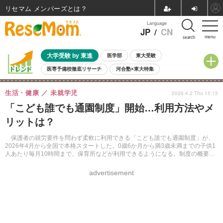
リセマム メンバーズ
Language
JP
/
CN
menu
search
大学受験 by 東進
医学部
東大受験
医専予備校徹底リサーチ
河合塾×東大特集
親子で考える大学選び
高校受験
中学受験
小学校受験
生活・健康
未就学児
2026.4.2 Thu 15:15
共通テスト
夏休み
8月開催学校説明会・相談会
「こども誰でも通園制度」開始…利用方法やメ
8月開催イベント・WS
全国公立高校 過去問
人気記事
リットは？
自由研究教材（小学生向け）
自由研究教材（中学生向け）
ランキング
保護者の就労要件を問わず柔軟に利用できる「こども誰でも通園制度」が、
2026年4月から全国で本格スタートした。0歳6か月から満3歳未満までの子供1
人あたり毎月10時間まで、保育所などが利用できるようになる。制度の概要や
利用方法などをまとめた。
advertisement