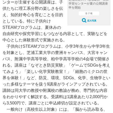
ンターが主催する公開講座は、子
学習センターが夏の公開講座
申を開始
供たちに理工系分野の楽しさを伝
全 2 枚
え、知的好奇心を育むことを目的
としている。特に子供向け
拡大写真
STEAMプログラムは、夏休みの
自由研究や探究学習にもつながる内容として、実験などを
中心とした体験形式で実施される。
子供向けSTEAMプログラムは、小学3年生から中学3年生
を対象とし、芝浦工業大学の豊洲キャンパス、大宮キャン
パス、附属中学高等学校、柏中学高等学校の4会場で開催さ
れる。講座は「なぞとき防災実験」「ゲームでSDGsを考え
てみよう」「楽しい化学実験教室！」「細胞のミクロの世
界を体験！」など、防災、環境、SDGs、化学、生物学とい
った多様なテーマを扱う9講座がラインアップされている。
講師は同大学の教授や附属校の教諭が務め、専門的な内容
をわかりやすく解説する。受講料は1講座あたり2,000円か
ら3,500円で、講座ごとに申込締切が設定されている。
一般向け（高校生以上対象）には、「脳から読み取る、