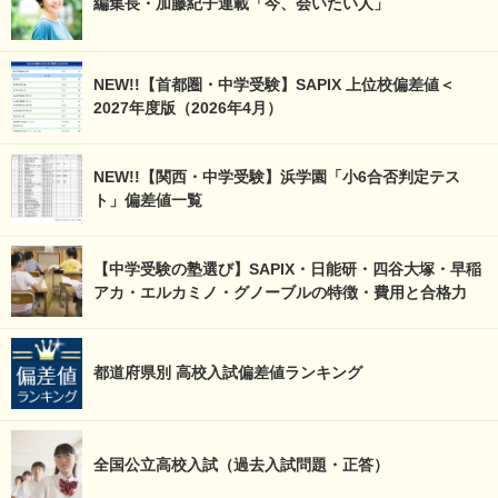
編集長・加藤紀子連載「今、会いたい人」
NEW!!【首都圏・中学受験】SAPIX 上位校偏差値＜
2027年度版（2026年4月）
NEW!!【関西・中学受験】浜学園「小6合否判定テス
ト」偏差値一覧
【中学受験の塾選び】SAPIX・日能研・四谷大塚・早稲
アカ・エルカミノ・グノーブルの特徴・費用と合格力
都道府県別 高校入試偏差値ランキング
全国公立高校入試（過去入試問題・正答）