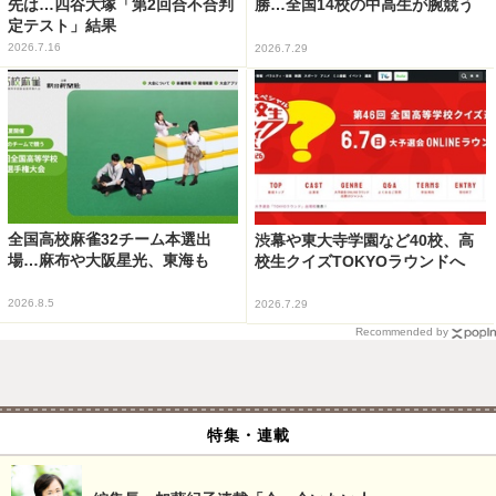
先は…四谷大塚「第2回合不合判
勝…全国14校の中高生が腕競う
定テスト」結果
2026.7.16
2026.7.29
全国高校麻雀32チーム本選出
渋幕や東大寺学園など40校、高
場…麻布や大阪星光、東海も
校生クイズTOKYOラウンドへ
2026.8.5
2026.7.29
Recommended by
特集・連載