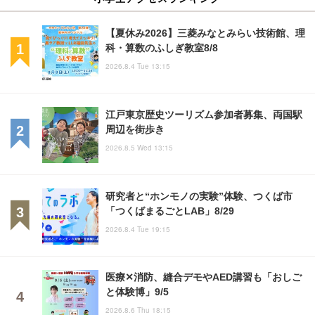
【夏休み2026】三菱みなとみらい技術館、理
科・算数のふしぎ教室8/8
2026.8.4 Tue 13:15
江戸東京歴史ツーリズム参加者募集、両国駅
周辺を街歩き
2026.8.5 Wed 13:15
研究者と“ホンモノの実験”体験、つくば市
「つくばまるごとLAB」8/29
2026.8.4 Tue 19:15
医療✕消防、縫合デモやAED講習も「おしご
と体験博」9/5
2026.8.6 Thu 18:15