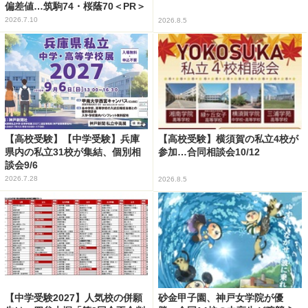
偏差値…筑駒74・桜蔭70＜PR＞
2026.7.10
2026.8.5
【高校受験】【中学受験】兵庫
【高校受験】横須賀の私立4校が
県内の私立31校が集結、個別相
参加…合同相談会10/12
談会9/6
2026.7.28
2026.8.5
【中学受験2027】人気校の併願
砂金甲子園、神戸女学院が優