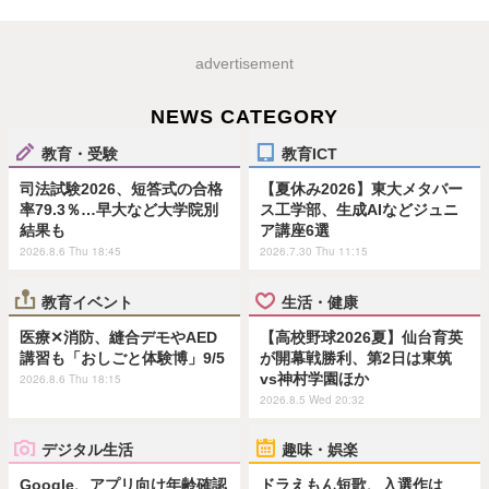
advertisement
NEWS CATEGORY
教育・受験
教育ICT
司法試験2026、短答式の合格
【夏休み2026】東大メタバー
率79.3％…早大など大学院別
ス工学部、生成AIなどジュニ
結果も
ア講座6選
2026.8.6 Thu 18:45
2026.7.30 Thu 11:15
教育イベント
生活・健康
医療✕消防、縫合デモやAED
【高校野球2026夏】仙台育英
講習も「おしごと体験博」9/5
が開幕戦勝利、第2日は東筑
vs神村学園ほか
2026.8.6 Thu 18:15
2026.8.5 Wed 20:32
デジタル生活
趣味・娯楽
Google、アプリ向け年齢確認
ドラえもん短歌、入選作は