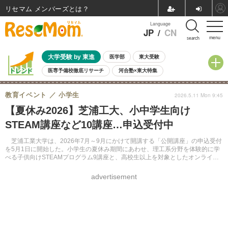
リセマム メンバーズ
Language
JP
/
CN
menu
search
大学受験 by 東進
医学部
東大受験
医専予備校徹底リサーチ
河合塾×東大特集
親子で考える大学選び
高校受験
中学受験
小学校受験
教育イベント
小学生
2026.5.11 Mon 9:45
共通テスト
夏休み
8月開催学校説明会・相談会
【夏休み2026】芝浦工大、小中学生向け
8月開催イベント・WS
全国公立高校 過去問
人気記事
STEAM講座など10講座…申込受付中
自由研究教材（小学生向け）
自由研究教材（中学生向け）
ランキング
芝浦工業大学は、2026年7月～9月にかけて開講する「公開講座」の申込受付
を5月1日に開始した。小学生の夏休み期間にあわせ、理工系分野を体験的に学
べる子供向けSTEAMプログラム9講座と、高校生以上を対象としたオンライン
講座1講座の計10講座を開講する。
advertisement