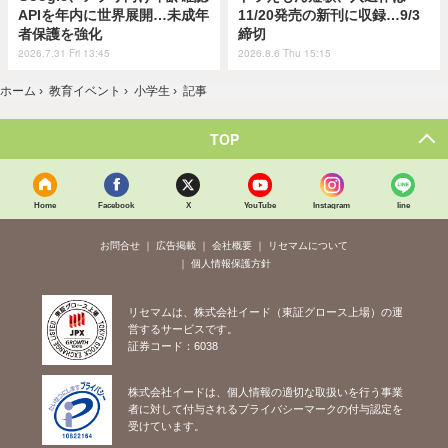
APIを年内に世界展開…未成年
11/20発売の新刊に収録…9/3
者保護を強化
締切
2026.7.31 Fri 13:45
2026.8.6 Thu 15:15
ホーム
›
教育イベント
›
小学生
›
記事
TOP
Home
Facebook
X
YouTube
Instagram
line
お問合せ
広告掲載
会社概要
リセマムについて
個人情報保護方針
リセマムは、株式会社イード（東証グロース上場）の運
営するサービスです。
証券コード：6038
株式会社イードは、個人情報の適切な取扱いを行う事業
者に対して付与されるプライバシーマークの付与認定を
受けています。