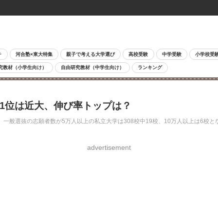
チ
河合塾×東大特集
親子で考える大学選び
高校受験
中学受験
小学校受
究教材（小学生向け）
自由研究教材（中学生向け）
ランキング
…1位は近大、伸び率トップは？
た。一般選抜の志願者数が5万人以上の私立大学は308校中19校、10万人以上は6
advertisement