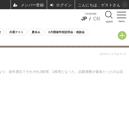
ログイン
こんにちは、ゲストさん
Language
JP
/
CN
menu
search
験
共通テスト
夏休み
8月開催学校説明会・相談会
2026.5.12 Tue 9:15
校となり、前年度比でそれぞれ3校増、1校増となった。志願者数が最多だったのは近