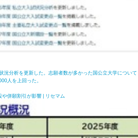
大入試状況分析を更新した。志願者数が多かった国公立大学につい
,000人を上回った。
や併願割引が影響 | リセマム