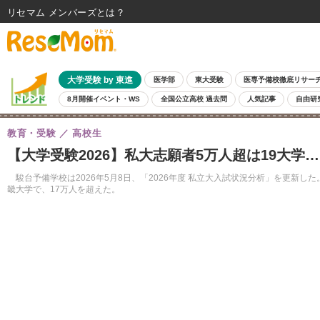
リセマム メンバーズ
大学受験 by 東進
医学部
東大受験
医専予備校徹底リサー
8月開催イベント・WS
全国公立高校 過去問
人気記事
自由研
教育・受験
高校生
【大学受験2026】私大志願者5万人超は19大学
駿台予備学校は2026年5月8日、「2026年度 私立大入試状況分析」を更新し
畿大学で、17万人を超えた。