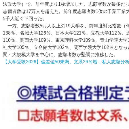
法政大学）で、前年度より1校増加した。志願者数が最多だ
志願者数は17万人を超えた。前年度志願者数1位の千葉工業
5千人近く下回った。
一方、志願者数5万人以上の19大学を、前年度対比指数（
138％、名城大学126％、日本大学121％、立教大学112％、
110％、関西大学109％、東京理科大学109％、青山学院大学
社大学105％、立命館大学102％、関西学院大学102％とな
関・大規模大学を中心に、志願者数が堅調に推移した。
【大学受験2026】偏差値50未満、文系26％増…私大志願分析 