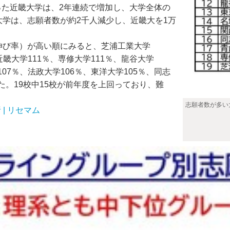
った近畿大学は、2年連続で増加し、大学全体の
大学は、志願者数が約2千人減少し、近畿大を1万
伸び率）が高い順にみると、芝浦工業大学
近畿大学111％、専修大学111％、龍谷大学
107％、法政大学106％、東洋大学105％、同志
った。19校中15校が前年度を上回っており、難
志願者数が多い
| リセマム