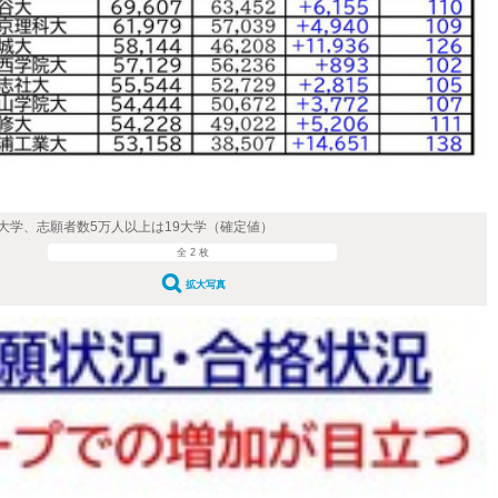
大学、志願者数5万人以上は19大学（確定値）
全 2 枚
拡大写真