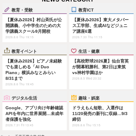
教育・受験
教育ICT
【夏休み2026】村山斉氏が公
【夏休み2026】東大メタバー
開講義、小中学生のための大
ス工学部、生成AIなどジュニ
学講義スクール9月開校
ア講座6選
2026.8.6 Thu 19:15
2026.7.30 Thu 11:15
教育イベント
生活・健康
【夏休み2026】ピアノ未経験
【高校野球2026夏】仙台育英
でも楽しめる「AI Duo
が開幕戦勝利、第2日は東筑
Piano」横浜みなとみらい
vs神村学園ほか
8/31まで
2026.8.5 Wed 20:32
2026.8.6 Thu 19:45
デジタル生活
趣味・娯楽
Google、アプリ向け年齢確認
ドラえもん短歌、入選作は
APIを年内に世界展開…未成年
11/20発売の新刊に収録…9/3
者保護を強化
締切
2026.7.31 Fri 13:45
2026.8.6 Thu 15:15