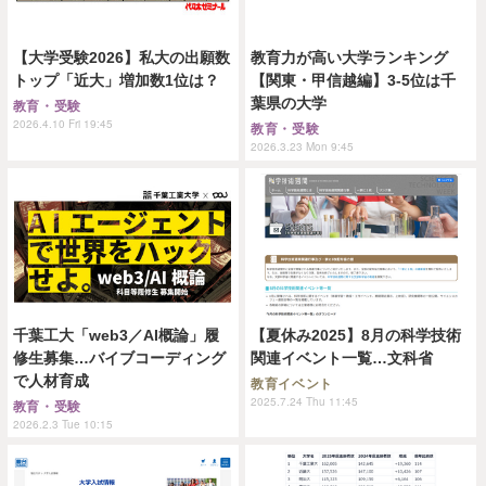
【大学受験2026】私大の出願数
教育力が高い大学ランキング
トップ「近大」増加数1位は？
【関東・甲信越編】3-5位は千
葉県の大学
教育・受験
2026.4.10 Fri 19:45
教育・受験
2026.3.23 Mon 9:45
千葉工大「web3／AI概論」履
【夏休み2025】8月の科学技術
修生募集…バイブコーディング
関連イベント一覧…文科省
で人材育成
教育イベント
2025.7.24 Thu 11:45
教育・受験
2026.2.3 Tue 10:15