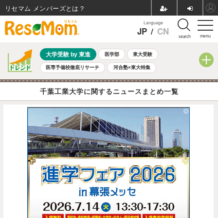
リセマム メンバーズ
Language
JP
/
CN
menu
search
大学受験 by 東進
医学部
東大受験
医専予備校徹底リサーチ
河合塾×東大特集
親子で考える大学選び
高校受験
中学受験
小学校受験
千葉工業大学に関するニュースまとめ一覧
共通テスト
夏休み
8月開催学校説明会・相談会
8月開催イベント・WS
全国公立高校 過去問
人気記事
自由研究教材（小学生向け）
自由研究教材（中学生向け）
ランキング