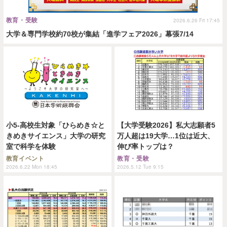
教育・受験
2026.6.26 Fri 17:45
大学＆専門学校約70校が集結「進学フェア2026」幕張7/14
小5-高校生対象「ひらめき☆と
【大学受験2026】私大志願者5
きめきサイエンス」大学の研究
万人超は19大学…1位は近大、
室で科学を体験
伸び率トップは？
教育イベント
教育・受験
2026.6.22 Mon 18:45
2026.5.12 Tue 9:15