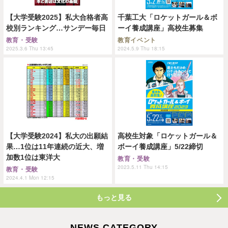
【大学受験2025】私大合格者高
千葉工大「ロケットガール＆ボ
校別ランキング…サンデー毎日
ーイ養成講座」高校生募集
教育・受験
教育イベント
2025.3.6 Thu 13:45
2024.5.9 Thu 18:15
【大学受験2024】私大の出願結
高校生対象「ロケットガール＆
果…1位は11年連続の近大、増
ボーイ養成講座」5/22締切
加数1位は東洋大
教育・受験
2023.5.11 Thu 14:15
教育・受験
2024.4.1 Mon 12:15
もっと見る
NEWS CATEGORY