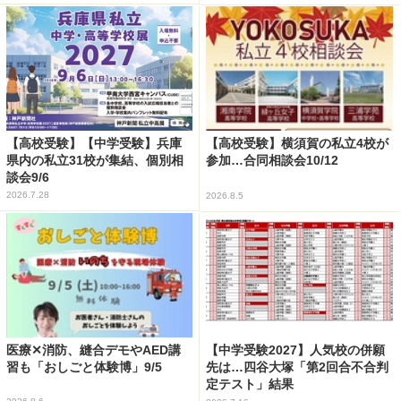
【高校受験】【中学受験】兵庫
【高校受験】横須賀の私立4校が
県内の私立31校が集結、個別相
参加…合同相談会10/12
談会9/6
2026.7.28
2026.8.5
医療✕消防、縫合デモやAED講
【中学受験2027】人気校の併願
習も「おしごと体験博」9/5
先は…四谷大塚「第2回合不合判
定テスト」結果