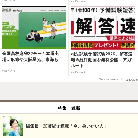
2026.8.6
2026.7.16
全国高校麻雀32チーム本選出
司法試験予備試験2026、解答速
場…麻布や大阪星光、東海も
報＆総評動画を無料公開…アガ
ルート
2026.8.5
2026.7.21
Recommended by
特集・連載
編集長・加藤紀子連載「今、会いたい人」