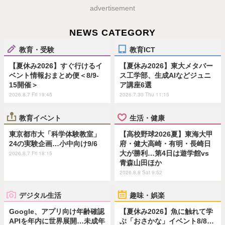
advertisement
NEWS CATEGORY
教育・受験
教育ICT
【夏休み2026】すぐ行けるイ
【夏休み2026】東大メタバー
ベント情報おまとめ便＜8/9-
ス工学部、生成AIなどジュニ
15開催＞
ア講座6選
2026.8.7 Fri 19:45
2026.7.30 Thu 11:15
教育イベント
生活・健康
東京都市大「科学体験教室」
【高校野球2026夏】東海大甲
24の実験企画…小中向け9/6
府・健大高崎・有明・長崎日
大が勝利…第4日は遊学館vs
2026.8.7 Fri 18:15
青森山田ほか
2026.8.8 Sat 9:52
デジタル生活
趣味・娯楽
Google、アプリ向け年齢確認
【夏休み2026】魚に触れて学
APIを年内に世界展開…未成年
ぶ「おさかな」イベント8/8…