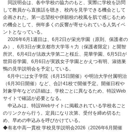
同説明会は、各中学校の協力のもと、実際に学校を訪問
して教員から直接話を聴き、校内を見学できる機会として
企画された。第一志望校や併願校の校風を肌で感じるため
の機会として、例年多くの反響が寄せられている人気イベ
ントとなっている。
2026年6月1週目は、6月2日が栄光学園（原則、保護者の
み）、6月3日が東京都市大学等々力（保護者限定）と開智
所沢、6月4日が法政大学第二と桜丘、晃華学園、6月5日が
世田谷学園、6月6日が実践女子学園とかえつ有明、淑徳巣
鴨の見学説明会を予定している。
6月中には女子学院（6月15日開催）や明治大学付属明治
（6月30日開催）など、合計41校で開催予定。開催日程や
対象学年などの詳細は、学校ごとに異なるため、特設Web
サイトで確認が必要となる。
申込みは、特設Webサイトに掲載されている学校名ごと
のリンクから行う。定員になり次第、受付を締め切るた
め、早めの申込みを呼びかけている。
◆有名中高一貫校 学校見学説明会2026（2026年6月開催