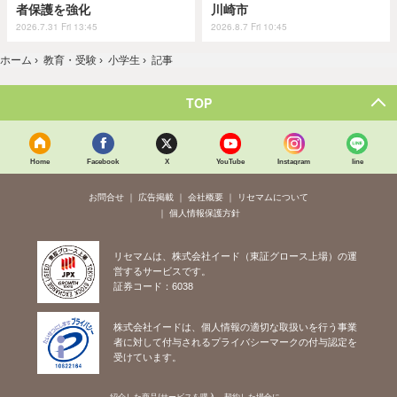
者保護を強化
川崎市
2026.7.31 Fri 13:45
2026.8.7 Fri 10:45
ホーム
›
教育・受験
›
小学生
›
記事
TOP
Home
Facebook
X
YouTube
Instagram
line
お問合せ
広告掲載
会社概要
リセマムについて
個人情報保護方針
リセマムは、株式会社イード（東証グロース上場）の運
営するサービスです。
証券コード：6038
株式会社イードは、個人情報の適切な取扱いを行う事業
者に対して付与されるプライバシーマークの付与認定を
受けています。
紹介した商品/サービスを購入、契約した場合に、