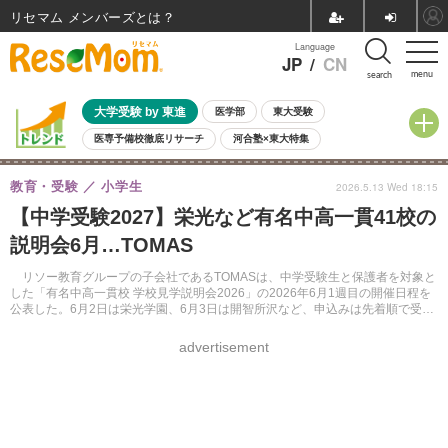
リセマム メンバーズ
Language
JP
/
CN
menu
search
大学受験 by 東進
医学部
東大受験
医専予備校徹底リサーチ
河合塾×東大特集
親子で考える大学選び
高校受験
中学受験
小学校受験
教育・受験
小学生
2026.5.13 Wed 18:15
共通テスト
夏休み
8月開催学校説明会・相談会
【中学受験2027】栄光など有名中高一貫41校の
8月開催イベント・WS
全国公立高校 過去問
人気記事
説明会6月…TOMAS
自由研究教材（小学生向け）
自由研究教材（中学生向け）
ランキング
リソー教育グループの子会社であるTOMASは、中学受験生と保護者を対象と
した「有名中高一貫校 学校見学説明会2026」の2026年6月1週目の開催日程を
公表した。6月2日は栄光学園、6月3日は開智所沢など、申込みは先着順で受け
付ける。
advertisement