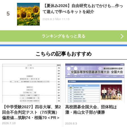
【夏休み2026】自由研究もおでかけも…作っ
て遊んで学べるキットを紹介
2026.8.3 Mon 11:15
ランキングをもっと見る
こちらの記事もおすすめ
【中学受験2027】四谷大塚、第2
高校囲碁全国大会、団体戦は
回合不合判定テスト（7/5実施）
灘・南山女子部が優勝
偏差値…筑駒74・桜蔭70＜PR＞
2026.7.10
2026.8.5