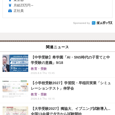
月給23万円～
正社員
Sponsored by
関連ニュース
【中学受験】希学園「AI・SNS時代の子育てと中
学受験の意義」9/18
教育・受験
2026.8.6 Thu 15:45
【小学校受験2027】学習院・早稲田実業「シミュ
レーションテスト」伸芽会
教育・受験
2026.8.6 Thu 18:15
【大学受験2027】獨協大、イブニング試験導入...
全国13会場で夕方から試験開始