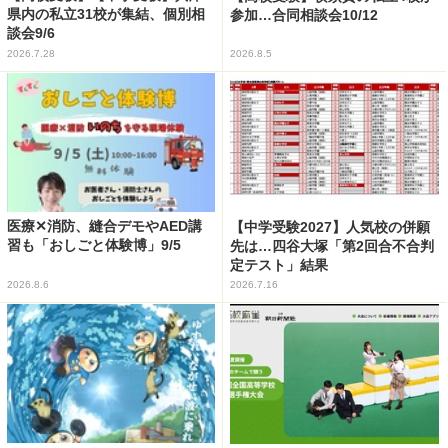
県内の私立31校が集結、個別相
参加…合同相談会10/12
談会9/6
2026.7.28
2026.8.5
医療✕消防、縫合デモやAED講
【中学受験2027】人気校の併願
習も「おしごと体験博」9/5
先は…四谷大塚「第2回合不合判
定テスト」結果
2026.8.6
2026.7.16