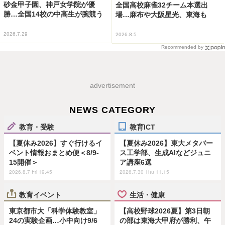
砂金甲子園、神戸女学院が優
全国高校麻雀32チーム本選出
勝…全国14校の中高生が腕競う
場…麻布や大阪星光、東海も
2026.7.29
2026.8.5
Recommended by
advertisement
NEWS CATEGORY
教育・受験
教育ICT
【夏休み2026】すぐ行けるイ
【夏休み2026】東大メタバー
ベント情報おまとめ便＜8/9-
ス工学部、生成AIなどジュニ
15開催＞
ア講座6選
2026.8.7 Fri 19:45
2026.7.30 Thu 11:15
教育イベント
生活・健康
東京都市大「科学体験教室」
【高校野球2026夏】第3日朝
24の実験企画…小中向け9/6
の部は東海大甲府が勝利、午