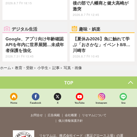
後の部で八幡商と健大高崎が
2026.8.7 Fri 18:15
激突
2026.8.7 Fri 12:45
デジタル生活
趣味・娯楽
Google、アプリ向け年齢確認
【夏休み2026】魚に触れて学
APIを年内に世界展開…未成年
ぶ「おさかな」イベント8/8…
者保護を強化
川崎市
2026.7.31 Fri 13:45
2026.8.7 Fri 10:45
ホーム
›
教育・受験
›
小学生
›
記事
›
写真・画像
TOP
Home
Facebook
X
YouTube
Instagram
line
お問合せ
広告掲載
会社概要
リセマムについて
個人情報保護方針
リセマムは、株式会社イード（東証グロース上場）の運