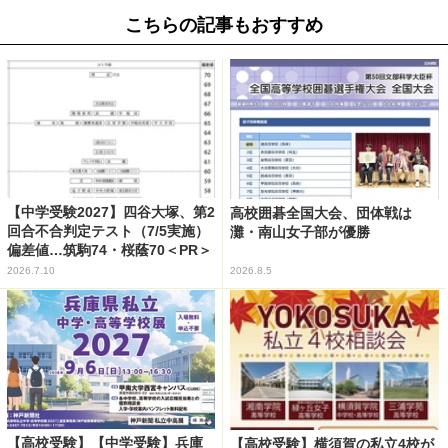
こちらの記事もおすすめ
【中学受験2027】四谷大塚、第2
高校囲碁全国大会、団体戦は
回合不合判定テスト（7/5実施）
灘・南山女子部が優勝
偏差値…筑駒74・桜蔭70＜PR＞
2026.7.10
2026.8.5
【高校受験】【中学受験】兵庫
【高校受験】横須賀の私立4校が