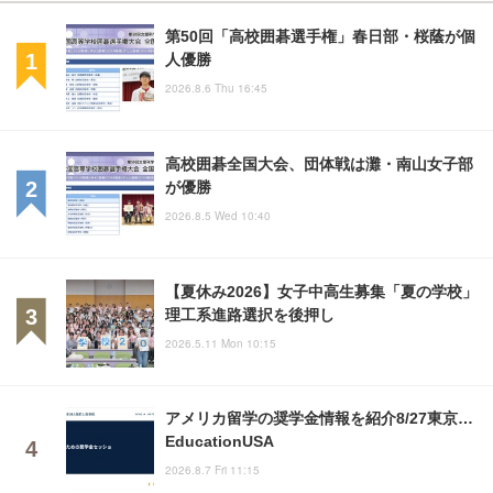
第50回「高校囲碁選手権」春日部・桜蔭が個
人優勝
2026.8.6 Thu 16:45
高校囲碁全国大会、団体戦は灘・南山女子部
が優勝
2026.8.5 Wed 10:40
【夏休み2026】女子中高生募集「夏の学校」
理工系進路選択を後押し
2026.5.11 Mon 10:15
アメリカ留学の奨学金情報を紹介8/27東京…
EducationUSA
2026.8.7 Fri 11:15