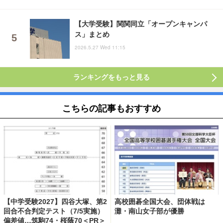
【大学受験】関関同立「オープンキャンパ
ス」まとめ
2026.5.27 Wed 11:15
ランキングをもっと見る
こちらの記事もおすすめ
【中学受験2027】四谷大塚、第2
高校囲碁全国大会、団体戦は
回合不合判定テスト（7/5実施）
灘・南山女子部が優勝
偏差値…筑駒74・桜蔭70＜PR＞