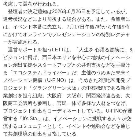
考慮して選考が行われる。
登壇者の決定通知は2026年6月26日を予定しているが、
選考状況などにより前後する場合がある。また、希望者に
は、イベント本番に先立ち、7月17日午後7時から午後9時
にかけてオンラインでプレゼンテーションの特別レクチャ
ーが実施される。
運営サポートを担うLETTは、「人生を 心躍る冒険に」を
ビジョンに掲げ、西日本エリアを中心に地域のイノベーシ
ョン創出支援やスタートアップとの共創支援などを手掛け
る「エコシステムドライバー」だ。主催のうめきた未来イ
ノベーション機構（U-FINO）は、うめきた2期地区開発プ
ロジェクト「グラングリーン大阪」の中核機能である新産
業創出を担う組織。大阪府、大阪市、関西経済連合会、大
阪商工会議所も参画し、官民一体で多様な人材をつなげ、
プロジェクト創出をコーディネートしている。U-FINOが運
営する「It's Sta.」は、イノベーションに挑戦する人々が交
流するコミュニティとして、イベントや勉強会などを通じ
て共創環境の創出を目指している。