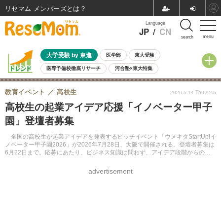
リセマム メンバーズ
Language
JP
/
CN
menu
search
大学受験 by 東進
医学部
東大受験
医専予備校徹底リサーチ
河合塾×東大特集
親子で考える大学選び
高校受験
中学受験
小学校受験
教育イベント
高校生
2026.5.14 Thu 9:45
共通テスト
夏休み
8月開催学校説明会・相談会
高校生の起業アイデア応援「イノベーター甲子
8月開催イベント・WS
全国公立高校 過去問
人気記事
園」登壇者募集
自由研究教材（小学生向け）
自由研究教材（中学生向け）
ランキング
全国の高校生が起業アイデアを発表するピッチイベント「ウメキタStartUp!イ
ノベーター甲子園2026」が2026年7月28日、大阪で開催される。登壇者募集は
6月22日まで。応募にあたり、ビジネス知識は問わず、アイデア段階からの挑
戦を歓迎している。
advertisement