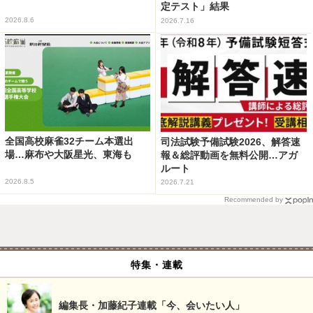
定テスト」結果
2026.8.6
2026.7.16
全国高校麻雀32チーム本選出
司法試験予備試験2026、解答速
場…麻布や大阪星光、東海も
報＆総評動画を無料公開…アガ
ルート
2026.8.5
2026.7.21
Recommended by
特集・連載
編集長・加藤紀子連載「今、会いたい人」