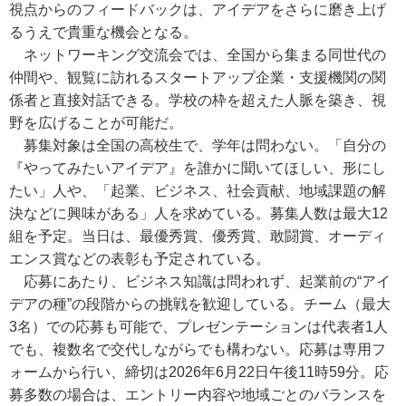
視点からのフィードバックは、アイデアをさらに磨き上げ
るうえで貴重な機会となる。
ネットワーキング交流会では、全国から集まる同世代の
仲間や、観覧に訪れるスタートアップ企業・支援機関の関
係者と直接対話できる。学校の枠を超えた人脈を築き、視
野を広げることが可能だ。
募集対象は全国の高校生で、学年は問わない。「自分の
『やってみたいアイデア』を誰かに聞いてほしい、形にし
たい」人や、「起業、ビジネス、社会貢献、地域課題の解
決などに興味がある」人を求めている。募集人数は最大12
組を予定。当日は、最優秀賞、優秀賞、敢闘賞、オーディ
エンス賞などの表彰も予定されている。
応募にあたり、ビジネス知識は問われず、起業前の“アイ
デアの種”の段階からの挑戦を歓迎している。チーム（最大
3名）での応募も可能で、プレゼンテーションは代表者1人
でも、複数名で交代しながらでも構わない。応募は専用フ
ォームから行い、締切は2026年6月22日午後11時59分。応
募多数の場合は、エントリー内容や地域ごとのバランスを