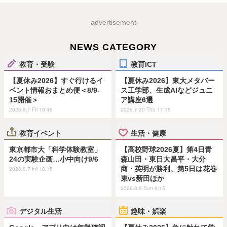
advertisement
NEWS CATEGORY
教育・受験
教育ICT
【夏休み2026】すぐ行けるイ
【夏休み2026】東大メタバー
ベント情報おまとめ便＜8/9-
ス工学部、生成AIなどジュニ
15開催＞
ア講座6選
2026.8.7 Fri 19:45
2026.7.30 Thu 11:15
教育イベント
生活・健康
東京都市大「科学体験教室」
【高校野球2026夏】第4日青
24の実験企画…小中向け9/6
森山田・東日大昌平・大分
商・英明が勝利、第5日は花巻
2026.8.7 Fri 18:15
東vs新田ほか
2026.8.9 Sun 9:15
デジタル生活
趣味・娯楽