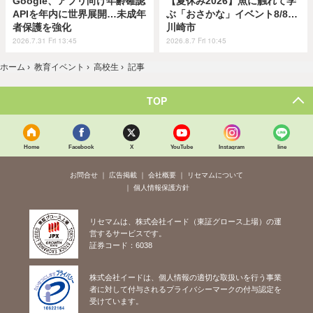
Google、アプリ向け年齢確認
【夏休み2026】魚に触れて学
APIを年内に世界展開…未成年
ぶ「おさかな」イベント8/8…
者保護を強化
川崎市
2026.7.31 Fri 13:45
2026.8.7 Fri 10:45
ホーム
›
教育イベント
›
高校生
›
記事
TOP
Home
Facebook
X
YouTube
Instagram
line
お問合せ
広告掲載
会社概要
リセマムについて
個人情報保護方針
リセマムは、株式会社イード（東証グロース上場）の運
営するサービスです。
証券コード：6038
株式会社イードは、個人情報の適切な取扱いを行う事業
者に対して付与されるプライバシーマークの付与認定を
受けています。