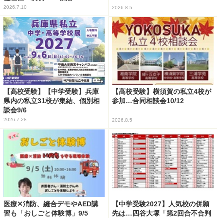
2026.7.10
2026.8.5
【高校受験】【中学受験】兵庫
【高校受験】横須賀の私立4校が
県内の私立31校が集結、個別相
参加…合同相談会10/12
談会9/6
2026.7.28
2026.8.5
医療✕消防、縫合デモやAED講
【中学受験2027】人気校の併願
習も「おしごと体験博」9/5
先は…四谷大塚「第2回合不合判