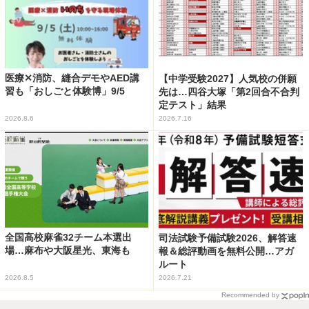
医療✕消防、縫合デモやAED講
【中学受験2027】人気校の併願
習も「おしごと体験博」9/5
先は…四谷大塚「第2回合不合判
定テスト」結果
2026.8.6
2026.7.16
全国高校麻雀32チーム本選出
司法試験予備試験2026、解答速
場…麻布や大阪星光、東海も
報＆総評動画を無料公開…アガ
ルート
2026.8.5
2026.7.21
Recommended by