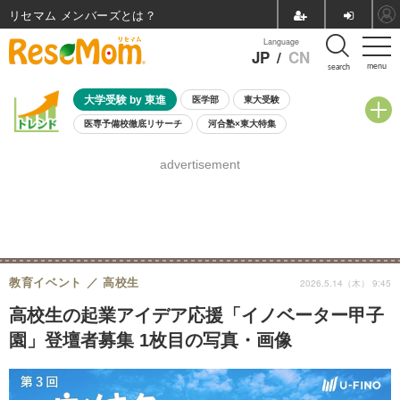
リセマム メンバーズ
Language
JP
/
CN
menu
search
大学受験 by 東進
医学部
東大受験
医専予備校徹底リサーチ
河合塾×東大特集
親子で考える大学選び
高校受験
中学受験
小学校受験
advertisement
共通テスト
夏休み
8月開催学校説明会・相談会
8月開催イベント・WS
全国公立高校 過去問
人気記事
自由研究教材（小学生向け）
自由研究教材（中学生向け）
ランキング
教育イベント
高校生
2026.5.14（木） 9:45
高校生の起業アイデア応援「イノベーター甲子
園」登壇者募集 1枚目の写真・画像