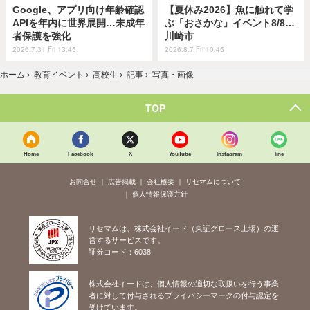
Google、アプリ向け年齢確認
【夏休み2026】魚に触れて学
APIを年内に世界展開…未成年
ぶ「おさかな」イベント8/8…
者保護を強化
川崎市
2026.7.31 Fri 13:45
2026.8.7 Fri 10:45
ホーム
›
教育イベント
›
高校生
›
記事
›
写真・画像
TOP
Home
Facebook
X
YouTube
Instagram
line
お問合せ
広告掲載
会社概要
リセマムについて
個人情報保護方針
リセマムは、株式会社イード（東証グロース上場）の運
営するサービスです。
証券コード：6038
株式会社イードは、個人情報の適切な取扱いを行う事業
者に対して付与されるプライバシーマークの付与認定を
受けています。