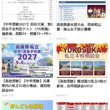
【中学受験2027】四谷大塚、第2
高校囲碁全国大会、団体戦は
回合不合判定テスト（7/5実施）
灘・南山女子部が優勝
偏差値…筑駒74・桜蔭70＜PR＞
2026.7.10
2026.8.5
【高校受験】【中学受験】兵庫
【高校受験】横須賀の私立4校が
県内の私立31校が集結、個別相
参加…合同相談会10/12
談会9/6
2026.7.28
2026.8.5