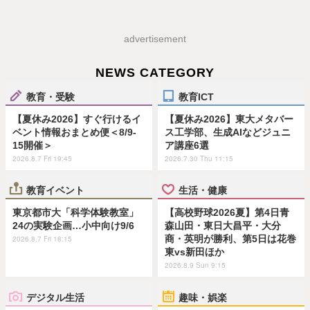
advertisement
NEWS CATEGORY
教育・受験
教育ICT
【夏休み2026】すぐ行けるイ
【夏休み2026】東大メタバー
ベント情報おまとめ便＜8/9-
ス工学部、生成AIなどジュニ
15開催＞
ア講座6選
2026.8.7 Fri 19:45
2026.7.30 Thu 11:15
教育イベント
生活・健康
東京都市大「科学体験教室」
【高校野球2026夏】第4日青
24の実験企画…小中向け9/6
森山田・東日大昌平・大分
商・英明が勝利、第5日は花巻
2026.8.7 Fri 18:15
東vs新田ほか
2026.8.9 Sun 9:15
デジタル生活
趣味・娯楽