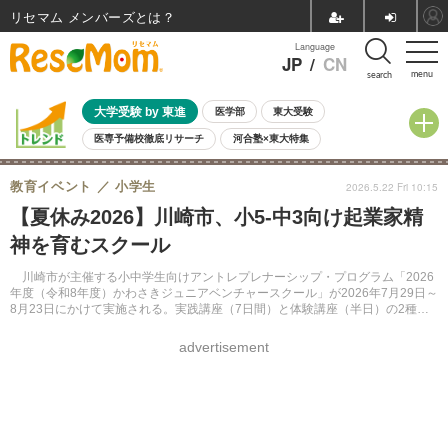
リセマム メンバーズ
Language
JP
/
CN
menu
search
大学受験 by 東進
医学部
東大受験
医専予備校徹底リサーチ
河合塾×東大特集
親子で考える大学選び
高校受験
中学受験
小学校受験
教育イベント
小学生
2026.5.22 Fri 10:15
共通テスト
夏休み
8月開催学校説明会・相談会
【夏休み2026】川崎市、小5-中3向け起業家精
8月開催イベント・WS
全国公立高校 過去問
人気記事
神を育むスクール
自由研究教材（小学生向け）
自由研究教材（中学生向け）
ランキング
川崎市が主催する小中学生向けアントレプレナーシップ・プログラム「2026
年度（令和8年度）かわさきジュニアベンチャースクール」が2026年7月29日～
8月23日にかけて実施される。実践講座（7日間）と体験講座（半日）の2種類
があり、申込みは6月25日まで受け付ける。
advertisement