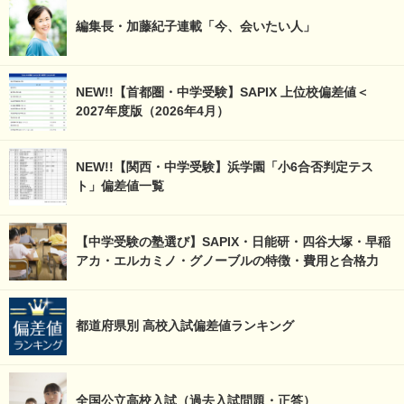
編集長・加藤紀子連載「今、会いたい人」
NEW!!【首都圏・中学受験】SAPIX 上位校偏差値＜
2027年度版（2026年4月）
NEW!!【関西・中学受験】浜学園「小6合否判定テス
ト」偏差値一覧
【中学受験の塾選び】SAPIX・日能研・四谷大塚・早稲
アカ・エルカミノ・グノーブルの特徴・費用と合格力
都道府県別 高校入試偏差値ランキング
全国公立高校入試（過去入試問題・正答）