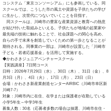
コシステム「東京コンソーシアム」にも参画している。同
スクールでは、こうした市の風土や資源を子供たちの学び
に生かし、次世代につないでいくことを目指す。
同スクールは、川崎市の豊富な産業資源と教育への熱意
が結び付いた取組みといえる。子供たちが地域の起業家や
最先端の技術に触れることで、社会課題への関心を高め、
自らの手で未来を創造していくための第一歩となることが
期待される。同事業の一部は、川崎市が設置した「川崎市
子ども・若者応援基金」を活用して実施する。
◆かわさきジュニアベンチャースクール
【実践講座】7日間コース
日時：2026年7月29日（水）、30日（木）、31日（金）、8
月3日（月）、4日（火）、17日（月）、23日（日）
会場：かわさき新産業創造センターAIRBIC（川崎市幸区新
川崎7-7）
対象：川崎市内に在住、在学または保護者が在勤している
小学5年生～中学3年生
募集人数：30名（応募者多数の場合は抽選、川崎市在住・