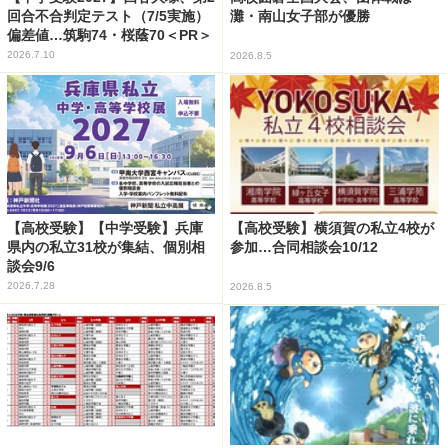
回合不合判定テスト（7/5実施）
灘・南山女子部が優勝
偏差値…筑駒74・桜蔭70＜PR＞
2026.7.10
2026.8.5
【高校受験】【中学受験】兵庫
【高校受験】横須賀の私立4校が
県内の私立31校が集結、個別相
参加…合同相談会10/12
談会9/6
2026.7.28
2026.8.5