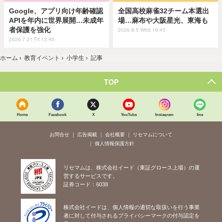
Google、アプリ向け年齢確認
全国高校麻雀32チーム本選出
APIを年内に世界展開…未成年
場…麻布や大阪星光、東海も
者保護を強化
2026.8.5 Wed 19:45
2026.7.31 Fri 13:45
ホーム
›
教育イベント
›
小学生
›
記事
TOP
Home
Facebook
X
YouTube
Instagram
line
お問合せ
広告掲載
会社概要
リセマムについて
個人情報保護方針
リセマムは、株式会社イード（東証グロース上場）の運
営するサービスです。
証券コード：6038
株式会社イードは、個人情報の適切な取扱いを行う事業
者に対して付与されるプライバシーマークの付与認定を