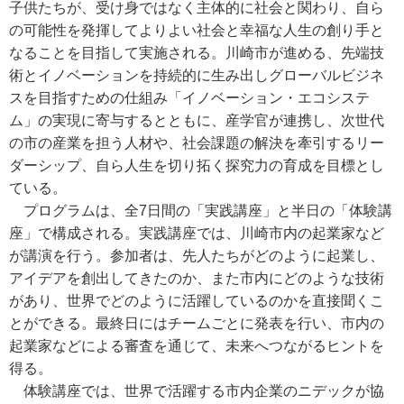
子供たちが、受け身ではなく主体的に社会と関わり、自ら
の可能性を発揮してよりよい社会と幸福な人生の創り手と
なることを目指して実施される。川崎市が進める、先端技
術とイノベーションを持続的に生み出しグローバルビジネ
スを目指すための仕組み「イノベーション・エコシステ
ム」の実現に寄与するとともに、産学官が連携し、次世代
の市の産業を担う人材や、社会課題の解決を牽引するリー
ダーシップ、自ら人生を切り拓く探究力の育成を目標とし
ている。
プログラムは、全7日間の「実践講座」と半日の「体験講
座」で構成される。実践講座では、川崎市内の起業家など
が講演を行う。参加者は、先人たちがどのように起業し、
アイデアを創出してきたのか、また市内にどのような技術
があり、世界でどのように活躍しているのかを直接聞くこ
とができる。最終日にはチームごとに発表を行い、市内の
起業家などによる審査を通じて、未来へつながるヒントを
得る。
体験講座では、世界で活躍する市内企業のニデックが協