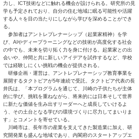
力し、ICT技術などに触れる機会が設けられる。研究所の見
学も予定されており、自分の住む地域に眠る可能性や活躍
する人々を目の当たりにしながら学びを深めることができ
る。
参加者はアントレプレナーシップ（起業家精神）を学
び、AIやディープラーニングなどの技術が高度化する社会
の中でも、未来を切り拓く力を身に付ける。起業家との出
会いや、仲間と共に新しいアイデアを試作するなど、学校
では経験しにくい挑戦の機会が提供される。
研修企画・運営は、アントレプレナーシップ教育事業を
展開するタクトピアが5年連続で受託。タクトピア代表の長
井氏は、「本プログラムを通じて、川崎の子供たちが主体
的に学び、挑戦を重ねながら、将来的には日本そして世界
に新たな価値を生み出すリーダーへと成長していけるよ
う、その土台となる学びの環境づくりに尽力してまいりま
す」とコメントを寄せている。
川崎市は、長年市の産業を支えてきた製造業に加え、研
究開発業も盛んな地域であり、内閣府のスタートアップエ