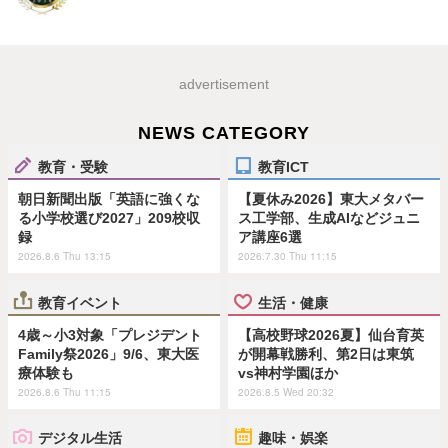
advertisement
NEWS CATEGORY
教育・受験
教育ICT
朝日新聞出版「英語に強くな
【夏休み2026】東大メタバー
る小学校選び2027」209校収
ス工学部、生成AIなどジュニ
録
ア講座6選
2026.8.6 Thu 13:15
2026.7.30 Thu 11:15
教育イベント
生活・健康
4歳～小3対象「プレジデント
【高校野球2026夏】仙台育英
Family祭2026」9/6、東大医
が開幕戦勝利、第2日は東筑
療体験も
vs神村学園ほか
2026.8.6 Thu 11:15
2026.8.5 Wed 20:32
デジタル生活
趣味・娯楽