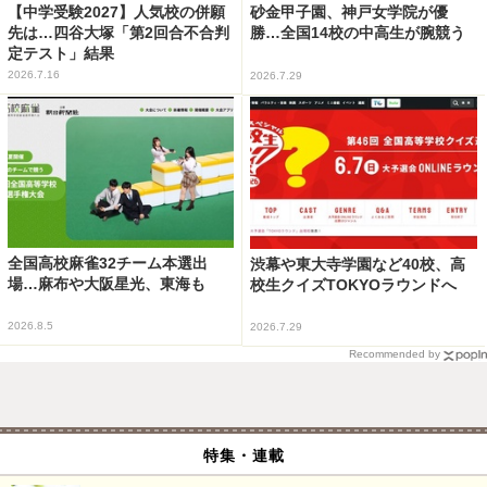
【中学受験2027】人気校の併願
砂金甲子園、神戸女学院が優
先は…四谷大塚「第2回合不合判
勝…全国14校の中高生が腕競う
定テスト」結果
2026.7.16
2026.7.29
全国高校麻雀32チーム本選出
渋幕や東大寺学園など40校、高
場…麻布や大阪星光、東海も
校生クイズTOKYOラウンドへ
2026.8.5
2026.7.29
Recommended by
特集・連載