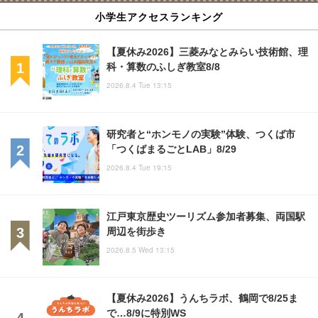
小学生アクセスランキング
【夏休み2026】三菱みなとみらい技術館、理
科・算数のふしぎ教室8/8
2026.8.4 Tue 13:15
研究者と“ホンモノの実験”体験、つくば市
「つくばまるごとLAB」8/29
2026.8.4 Tue 19:15
江戸東京歴史ツーリズム参加者募集、両国駅
周辺を街歩き
2026.8.5 Wed 13:15
【夏休み2026】うんちラボ、鶴岡で8/25ま
で…8/9に特別WS