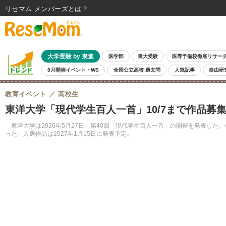
リセマム メンバーズ
大学受験 by 東進
医学部
東大受験
医専予備校徹底リサー
8月開催イベント・WS
全国公立高校 過去問
人気記事
自由研
教育イベント
高校生
東洋大学「現代学生百人一首」10/7まで作品募
東洋大学は2026年5月27日、第40回「現代学生百人一首」の開催を発表した
った。入選作品は2027年1月15日に発表予定。