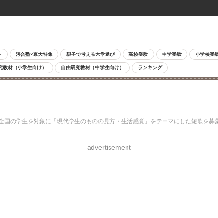
チ
河合塾×東大特集
親子で考える大学選び
高校受験
中学受験
小学校受
究教材（小学生向け）
自由研究教材（中学生向け）
ランキング
集
。全国の学生を対象に「現代学生のものの見方・生活感覚」をテーマにした短歌を募集
advertisement