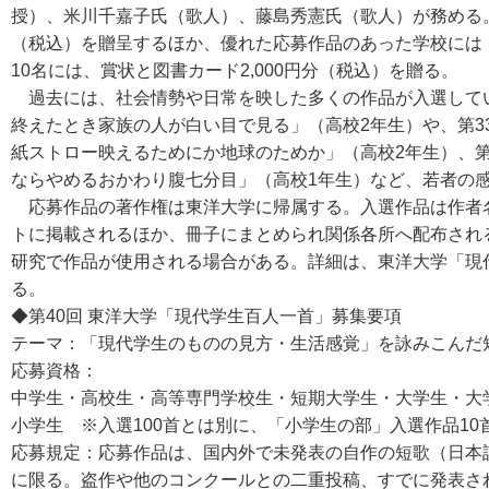
授）、米川千嘉子氏（歌人）、藤島秀憲氏（歌人）が務める。
（税込）を贈呈するほか、優れた応募作品のあった学校には
10名には、賞状と図書カード2,000円分（税込）を贈る。
過去には、社会情勢や日常を映した多くの作品が入選している
終えたとき家族の人が白い目で見る」（高校2年生）や、第33
紙ストロー映えるためにか地球のためか」（高校2年生）、第3
ならやめるおかわり腹七分目」（高校1年生）など、若者の
応募作品の著作権は東洋大学に帰属する。入選作品は作者名
トに掲載されるほか、冊子にまとめられ関係各所へ配布され
研究で作品が使用される場合がある。詳細は、東洋大学「現
る。
◆第40回 東洋大学「現代学生百人一首」募集要項
テーマ：「現代学生のものの見方・生活感覚」を詠みこんだ
応募資格：
中学生・高校生・高等専門学校生・短期大学生・大学生・大
小学生 ※入選100首とは別に、「小学生の部」入選作品10
応募規定：応募作品は、国内外で未発表の自作の短歌（日本
に限る。盗作や他のコンクールとの二重投稿、すでに発表さ