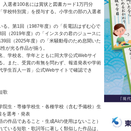
入選者100名には賞状と図書カード1万円分
「学校特別賞」を授与する。小学生の部の入選者
。第1回（1987年度）の「長電話はずむ心で
回（2019年度）の「インスタの君のジュースに
9回（2025年度）の「米騒動母のため息聞いた
感性が光る作品が揃う。
、学校名、学年とともに同大学公式Webサイ
る。また、受賞の有無を問わず、報道発表や学術
代学生百人一首」公式Webサイトで確認でき
短歌
学院生・専修学校生・各種学校（含む予備校）生
首を選考・発表
語の作品であること・生成AIの使用はないこと）
れている短歌・歌詞等に著しく類似した作品は、