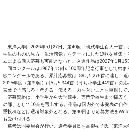
東洋大学は2026年5月27日、第40回「現代学生百人一首
学生のものの見方・生活感覚」をテーマにした短歌を募集する
ムによる個人応募も可能となった。入選作品は2027年1月1
同コンクールは1987年の創立100周年記念行事として始ま
歌コンクールである。累計応募数は189万5,279首に達し
2025年度（第39回）は5万5,344首（うち小学生449首
言葉で「感じる・考える・伝える」力を育むことを重視して
応募資格は、小学生から大学院生、専門学校生まで幅広く、
の部」として10首を選出する。作品は国内外で未発表の自作
重投稿などは選考対象外となる。第40回より応募方法をWe
も受け付ける。
選考は同委員会が行い、選考委員長を高柳祐子氏（東洋大