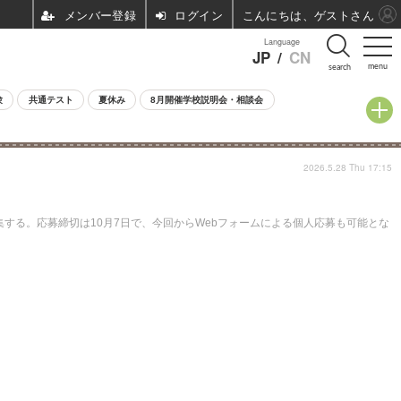
ログイン
こんにちは、ゲストさん
Language
JP
/
CN
menu
search
験
共通テスト
夏休み
8月開催学校説明会・相談会
2026.5.28 Thu 17:15
する。応募締切は10月7日で、今回からWebフォームによる個人応募も可能とな