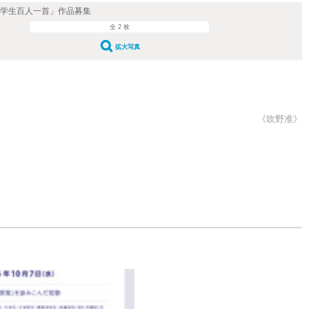
代学生百人一首」作品募集
全 2 枚
拡大写真
《吹野准》