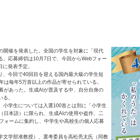
」の開催を発表した。全国の学生を対象に「現代
。応募締切は10月7日で、今回からWebフォー
5日に発表予定。
り、今回で40回目を迎える国内最大級の学生短
、近年は毎年5万首以上の作品が寄せられている。
）の応募があった。生成AIが普及する中、自分自身の
いる。
小学生については入選100首とは別に「小学生
（日本語）に限られ、生成AIの使用や盗作、二
bフォームに集約し、中学生や高校生の個人応募
学文学部准教授）、選考委員を高松亮太氏（同教