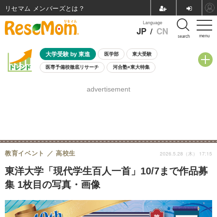
リセマム メンバーズ
Language
JP
/
CN
menu
search
大学受験 by 東進
医学部
東大受験
医専予備校徹底リサーチ
河合塾×東大特集
親子で考える大学選び
高校受験
中学受験
小学校受験
advertisement
共通テスト
夏休み
8月開催学校説明会・相談会
8月開催イベント・WS
全国公立高校 過去問
人気記事
自由研究教材（小学生向け）
自由研究教材（中学生向け）
ランキング
教育イベント
高校生
2026.5.28（木） 17:15
東洋大学「現代学生百人一首」10/7まで作品募
集 1枚目の写真・画像