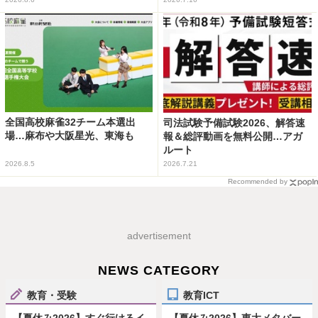
全国高校麻雀32チーム本選出
司法試験予備試験2026、解答速
場…麻布や大阪星光、東海も
報＆総評動画を無料公開…アガ
ルート
2026.8.5
2026.7.21
Recommended by
advertisement
NEWS CATEGORY
教育・受験
教育ICT
【夏休み2026】すぐ行けるイ
【夏休み2026】東大メタバー