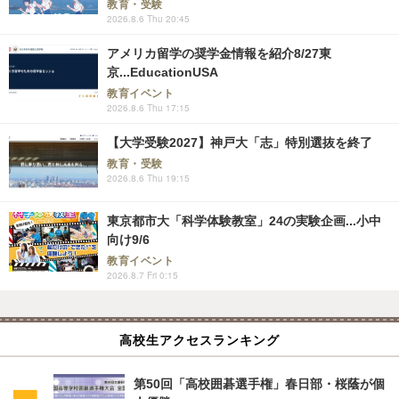
教育・受験
2026.8.6 Thu 20:45
アメリカ留学の奨学金情報を紹介8/27東
京...EducationUSA
教育イベント
2026.8.6 Thu 17:15
【大学受験2027】神戸大「志」特別選抜を終了
教育・受験
2026.8.6 Thu 19:15
東京都市大「科学体験教室」24の実験企画...小中
向け9/6
教育イベント
2026.8.7 Fri 0:15
高校生アクセスランキング
第50回「高校囲碁選手権」春日部・桜蔭が個