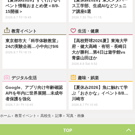
ベント情報おまとめ便＜8/9-
ス工学部、生成AIなどジュニ
15開催＞
ア講座6選
2026.8.7 Fri 19:45
2026.7.30 Thu 11:15
教育イベント
生活・健康
東京都市大「科学体験教室」
【高校野球2026夏】東海大甲
24の実験企画…小中向け9/6
府・健大高崎・有明・長崎日
大が勝利…第4日は遊学館vs
2026.8.7 Fri 18:15
青森山田ほか
2026.8.8 Sat 9:52
デジタル生活
趣味・娯楽
Google、アプリ向け年齢確認
【夏休み2026】魚に触れて学
APIを年内に世界展開…未成年
ぶ「おさかな」イベント8/8…
者保護を強化
川崎市
2026.7.31 Fri 13:45
2026.8.7 Fri 10:45
ホーム
›
教育イベント
›
高校生
›
記事
›
写真・画像
TOP