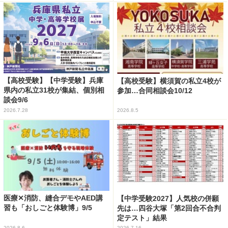
【高校受験】【中学受験】兵庫
【高校受験】横須賀の私立4校が
県内の私立31校が集結、個別相
参加…合同相談会10/12
談会9/6
2026.7.28
2026.8.5
医療✕消防、縫合デモやAED講
【中学受験2027】人気校の併願
習も「おしごと体験博」9/5
先は…四谷大塚「第2回合不合判
定テスト」結果
2026.8.6
2026.7.16