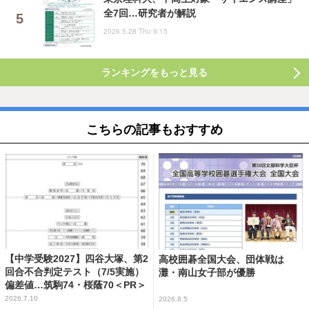
全7回…研究者が解説
2026.5.28 Thu 9:15
ランキングをもっと見る
こちらの記事もおすすめ
【中学受験2027】四谷大塚、第2
高校囲碁全国大会、団体戦は
回合不合判定テスト（7/5実施）
灘・南山女子部が優勝
偏差値…筑駒74・桜蔭70＜PR＞
2026.7.10
2026.8.5