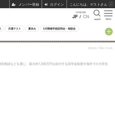
ログイン
こんにちは、ゲストさん
Language
JP
/
CN
menu
search
験
共通テスト
夏休み
8月開催学校説明会・相談会
2026.6.1 Mon 16:45
別相談などを通じ、最大約7,200万円を給付する奨学金制度や海外での大学生