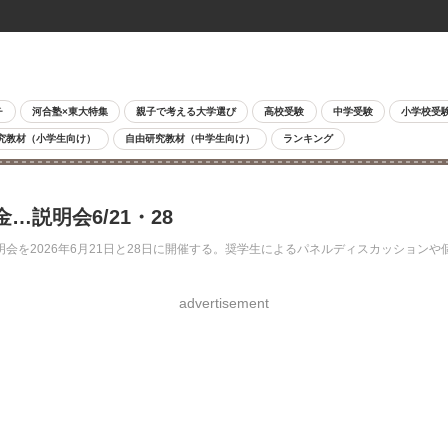
チ
河合塾×東大特集
親子で考える大学選び
高校受験
中学受験
小学校受
究教材（小学生向け）
自由研究教材（中学生向け）
ランキング
…説明会6/21・28
2026年6月21日と28日に開催する。奨学生によるパネルディスカッションや個
advertisement