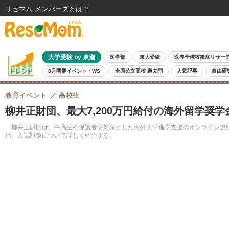
リセマム メンバーズ
大学受験 by 東進
医学部
東大受験
医専予備校徹底リサー
8月開催イベント・WS
全国公立高校 過去問
人気記事
自由研
教育イベント
高校生
柳井正財団、最大7,200万円給付の海外留学奨学金
柳井正財団は、中高生や保護者を対象とした海外大学進学支援のオンライン説明会を
活、入試対策について詳しく紹介する。