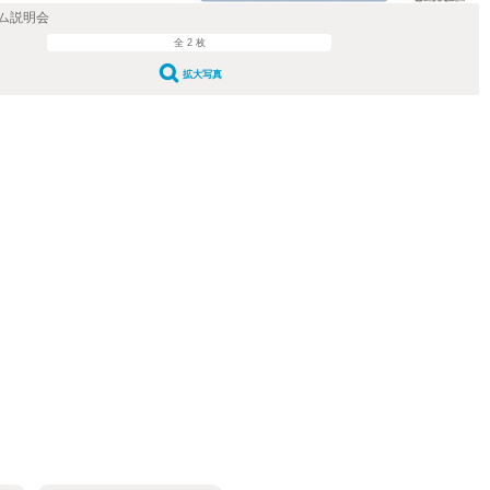
ム説明会
全 2 枚
拡大写真