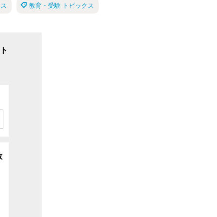
クス
教育・受験 トピックス
ト
数