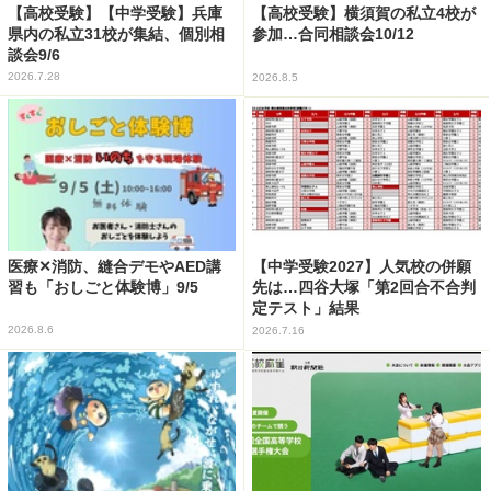
【高校受験】【中学受験】兵庫
【高校受験】横須賀の私立4校が
県内の私立31校が集結、個別相
参加…合同相談会10/12
談会9/6
2026.7.28
2026.8.5
医療✕消防、縫合デモやAED講
【中学受験2027】人気校の併願
習も「おしごと体験博」9/5
先は…四谷大塚「第2回合不合判
定テスト」結果
2026.8.6
2026.7.16