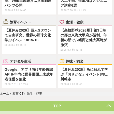
高、Web出願導入…入試制度
ス工学部、生成AIなどジュニ
パンフ公開
ア講座6選
2026.8.7 Fri 14:45
2026.7.30 Thu 11:15
教育イベント
生活・健康
【夏休み2026】巨人Gタウン
【高校野球2026夏】第3日朝
で自由研究、世界の野球文化
の部は東海大甲府が勝利、午
学ぶイベント8/15-16
後の部で八幡商と健大高崎が
激突
2026.8.7 Fri 15:15
2026.8.7 Fri 12:45
デジタル生活
趣味・娯楽
Google、アプリ向け年齢確認
【夏休み2026】魚に触れて学
APIを年内に世界展開…未成年
ぶ「おさかな」イベント8/8…
者保護を強化
川崎市
2026.7.31 Fri 13:45
2026.8.7 Fri 10:45
ホーム
›
教育ICT
›
先生
›
記事
TOP