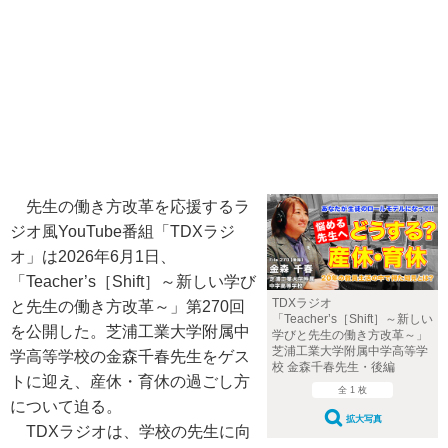
先生の働き方改革を応援するラ
ジオ風YouTube番組「TDXラジ
オ」は2026年6月1日、
「Teacher’s［Shift］～新しい学び
TDXラジオ
と先生の働き方改革～」第270回
「Teacher’s［Shift］～新しい
を公開した。芝浦工業大学附属中
学びと先生の働き方改革～」
芝浦工業大学附属中学高等学
学高等学校の金森千春先生をゲス
校 金森千春先生・後編
トに迎え、産休・育休の過ごし方
全 1 枚
について迫る。
拡大写真
TDXラジオは、学校の先生に向