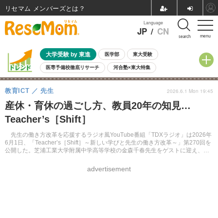
リセマム メンバーズ
Language
JP
/
CN
menu
search
大学受験 by 東進
医学部
東大受験
医専予備校徹底リサーチ
河合塾×東大特集
親子で考える大学選び
高校受験
中学受験
小学校受験
教育ICT
先生
2026.6.1 Mon 19:45
共通テスト
夏休み
8月開催学校説明会・相談会
産休・育休の過ごし方、教員20年の知見…
8月開催イベント・WS
全国公立高校 過去問
人気記事
Teacher’s［Shift］
自由研究教材（小学生向け）
自由研究教材（中学生向け）
ランキング
先生の働き方改革を応援するラジオ風YouTube番組「TDXラジオ」は2026年
6月1日、「Teacher’s［Shift］～新しい学びと先生の働き方改革～」第270回を
公開した。芝浦工業大学附属中学高等学校の金森千春先生をゲストに迎え、産
休・育休の過ごし方について迫る。
advertisement