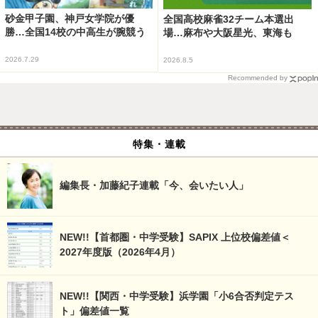
砂金甲子園、神戸女学院が優
全国高校麻雀32チーム本選出
勝…全国14校の中高生が腕競う
場…麻布や大阪星光、東海も
2026.7.29
2026.8.5
Recommended by
特集・連載
編集長・加藤紀子連載「今、会いたい人」
NEW!!【首都圏・中学受験】SAPIX 上位校偏差値＜
2027年度版（2026年4月）
NEW!!【関西・中学受験】浜学園「小6合否判定テス
ト」偏差値一覧