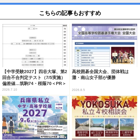
こちらの記事もおすすめ
【中学受験2027】四谷大塚、第2
高校囲碁全国大会、団体戦は
回合不合判定テスト（7/5実施）
灘・南山女子部が優勝
偏差値…筑駒74・桜蔭70＜PR＞
2026.7.10
2026.8.5