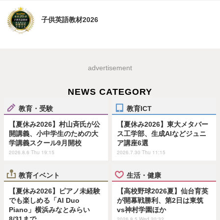
子供英語教材2026
advertisement
NEWS CATEGORY
教育・受験
教育ICT
【夏休み2026】村山斉氏が公
【夏休み2026】東大メタバー
開講義、小中学生のための大
ス工学部、生成AIなどジュニ
学講義スクール9月開校
ア講座6選
2026.8.6 Thu 19:15
2026.7.30 Thu 11:15
教育イベント
生活・健康
【夏休み2026】ピアノ未経験
【高校野球2026夏】仙台育英
でも楽しめる「AI Duo
が開幕戦勝利、第2日は東筑
Piano」横浜みなとみらい
vs神村学園ほか
8/31まで
2026.8.5 Wed 20:32