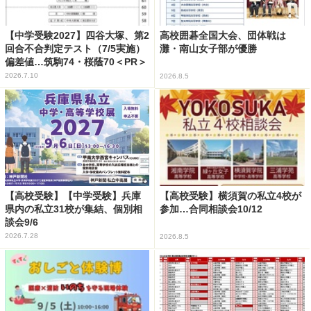
【中学受験2027】四谷大塚、第2
高校囲碁全国大会、団体戦は
回合不合判定テスト（7/5実施）
灘・南山女子部が優勝
偏差値…筑駒74・桜蔭70＜PR＞
2026.7.10
2026.8.5
【高校受験】【中学受験】兵庫
【高校受験】横須賀の私立4校が
県内の私立31校が集結、個別相
参加…合同相談会10/12
談会9/6
2026.7.28
2026.8.5