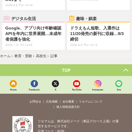
2026.8.6 Thu 19:45
デジタル生活
趣味・娯楽
Google、アプリ向け年齢確認
ドラえもん短歌、入選作は
APIを年内に世界展開…未成年
11/20発売の新刊に収録…9/3
者保護を強化
締切
2026.7.31 Fri 13:45
2026.8.6 Thu 15:15
ホーム
›
教育・受験
›
高校生
›
記事
TOP
Home
Facebook
X
YouTube
Instagram
line
お問合せ
広告掲載
会社概要
リセマムについて
個人情報保護方針
リセマムは、株式会社イード（東証グロース上場）の運
営するサービスです。
証券コード：6038