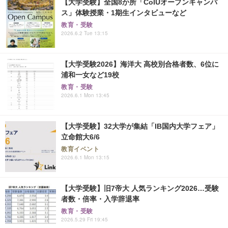
【大学受験】全国8か所「CoIUオープンキャンパ
ス」体験授業・1期生インタビューなど
教育・受験
2026.6.2 Tue 13:15
【大学受験2026】海洋大 高校別合格者数、6位に
浦和一女など19校
教育・受験
2026.6.1 Mon 13:45
【大学受験】32大学が集結「IB国内大学フェア」
立命館大6/6
教育イベント
2026.6.1 Mon 13:15
【大学受験】旧7帝大 人気ランキング2026…受験
者数・倍率・入学辞退率
教育・受験
2026.5.29 Fri 19:45