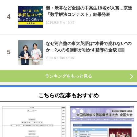
灘・渋幕など全国の中高生18名が入賞…京進
「数学解法コンテスト」結果発表
2026.8.6 Thu 16:15
なぜ河合塾の東大英語は"本番で崩れない"の
か…2人の名講師が明かす指導の全貌
PR
2026.8.4 Tue 18:15
ランキングをもっと見る
こちらの記事もおすすめ