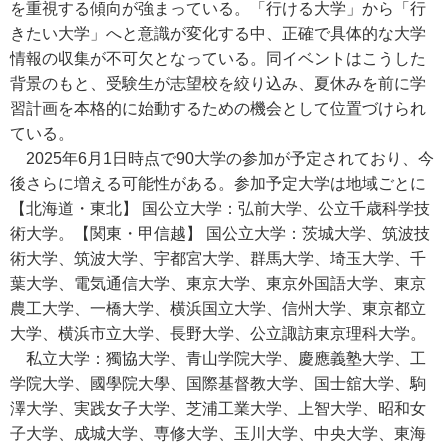
を重視する傾向が強まっている。「行ける大学」から「行
きたい大学」へと意識が変化する中、正確で具体的な大学
情報の収集が不可欠となっている。同イベントはこうした
背景のもと、受験生が志望校を絞り込み、夏休みを前に学
習計画を本格的に始動するための機会として位置づけられ
ている。
2025年6月1日時点で90大学の参加が予定されており、今
後さらに増える可能性がある。参加予定大学は地域ごとに
【北海道・東北】 国公立大学：弘前大学、公立千歳科学技
術大学。【関東・甲信越】 国公立大学：茨城大学、筑波技
術大学、筑波大学、宇都宮大学、群馬大学、埼玉大学、千
葉大学、電気通信大学、東京大学、東京外国語大学、東京
農工大学、一橋大学、横浜国立大学、信州大学、東京都立
大学、横浜市立大学、長野大学、公立諏訪東京理科大学。
私立大学：獨協大学、青山学院大学、慶應義塾大学、工
学院大学、國學院大學、国際基督教大学、国士舘大学、駒
澤大学、実践女子大学、芝浦工業大学、上智大学、昭和女
子大学、成城大学、専修大学、玉川大学、中央大学、東海