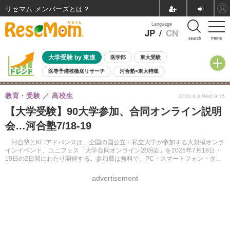
リセマム メンバーズ
Language
JP
/
CN
menu
search
大学受験 by 東進
医学部
東大受験
医専予備校徹底リサーチ
河合塾×東大特集
親子で考える大学選び
高校受験
中学受験
小学校受験
教育・受験
高校生
2026.6.3 Wed 9:15
共通テスト
夏休み
8月開催学校説明会・相談会
【大学受験】90大学参加、合同オンライン説明
8月開催イベント・WS
全国公立高校 過去問
人気記事
会…河合塾7/18-19
自由研究教材（小学生向け）
自由研究教材（中学生向け）
ランキング
河合塾とKEIアドバンスは、全国の国公立・私立大学が参加する大規模オンラ
インイベント、ユニフェス「大学合同オンライン説明会」を2025年7月18日・
19日の2日間にわたり開催する。参加費は無料で、PC・スマートフォン・タブ
レットから視聴できる。
advertisement