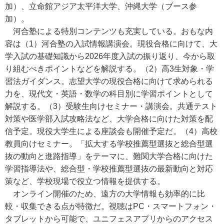
加）、立命館アジア太平洋大学、沖縄大学（ブース参
加）。
河合塾による特別コンテンツも充実している。おもな内
容は（1）河合塾の入試情報講演会。現役合格に向けて、大
学入試の基礎知識から2026年度入試の振り返り、今から取
り組むべきポイントなどを解説する。（2）高3生対象・学
習法ガイダンス。志望大学の現役合格に向けて求められる
力を、現代文・英語・数学の科目別に学習ポイントとして
解説する。（3）受験生向けセミナー・講演会。共通テスト
対策や医学部入試攻略法など、大学合格に向けた対策を配
信予定。現役大学生による座談会も開催予定だ。（4）高校
教員向けセミナー。「拡大する学校推薦型選抜と総合型選
抜の動向と進路指導」をテーマに、難関大学合格に向けた
学習指導法や、総合型・学校推薦型選抜の最新動向と対応
策など、学校現場で役立つ情報を提供する。
オンライン開催のため、遠方の大学情報も効率的に比
較・収集できる点が特徴だ。視聴はPC・スマートフォン・
タブレットから可能で、ユニフェスアプリからのアクセス