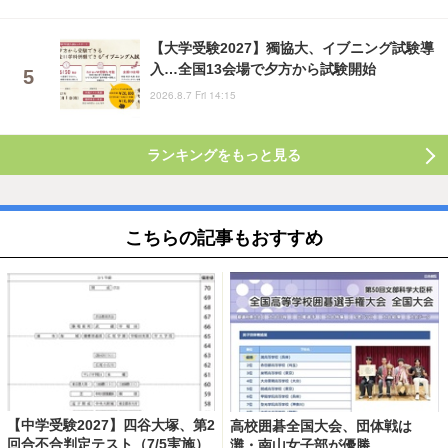
【大学受験2027】獨協大、イブニング試験導
入…全国13会場で夕方から試験開始
2026.8.7 Fri 14:15
ランキングをもっと見る
こちらの記事もおすすめ
【中学受験2027】四谷大塚、第2
高校囲碁全国大会、団体戦は
回合不合判定テスト（7/5実施）
灘・南山女子部が優勝