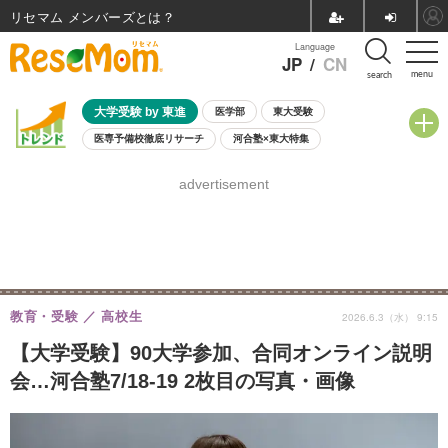
リセマム メンバーズ
Language
JP
/
CN
menu
search
大学受験 by 東進
医学部
東大受験
医専予備校徹底リサーチ
河合塾×東大特集
親子で考える大学選び
高校受験
中学受験
小学校受験
advertisement
共通テスト
夏休み
8月開催学校説明会・相談会
8月開催イベント・WS
全国公立高校 過去問
人気記事
自由研究教材（小学生向け）
自由研究教材（中学生向け）
ランキング
教育・受験
高校生
2026.6.3（水） 9:15
【大学受験】90大学参加、合同オンライン説明
会…河合塾7/18-19 2枚目の写真・画像