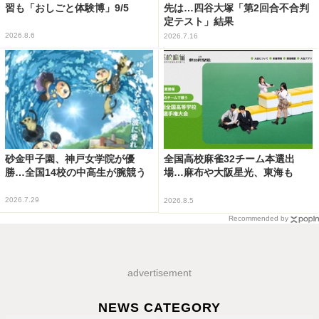
習も「おしごと体験博」9/5
先は…四谷大塚「第2回合不合判
定テスト」結果
2026.8.6
2026.7.16
砂金甲子園、神戸女学院が優
全国高校麻雀32チーム本選出
勝…全国14校の中高生が腕競う
場…麻布や大阪星光、東海も
2026.7.29
2026.8.5
Recommended by
advertisement
NEWS CATEGORY