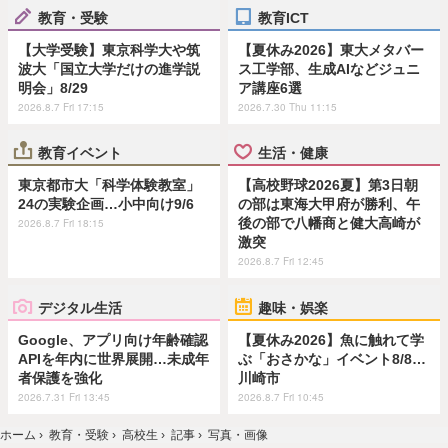
教育・受験
教育ICT
【大学受験】東京科学大や筑
【夏休み2026】東大メタバー
波大「国立大学だけの進学説
ス工学部、生成AIなどジュニ
明会」8/29
ア講座6選
2026.8.7 Fri 17:15
2026.7.30 Thu 11:15
教育イベント
生活・健康
東京都市大「科学体験教室」
【高校野球2026夏】第3日朝
24の実験企画…小中向け9/6
の部は東海大甲府が勝利、午
後の部で八幡商と健大高崎が
2026.8.7 Fri 18:15
激突
2026.8.7 Fri 12:45
デジタル生活
趣味・娯楽
Google、アプリ向け年齢確認
【夏休み2026】魚に触れて学
APIを年内に世界展開…未成年
ぶ「おさかな」イベント8/8…
者保護を強化
川崎市
2026.7.31 Fri 13:45
2026.8.7 Fri 10:45
ホーム
›
教育・受験
›
高校生
›
記事
›
写真・画像