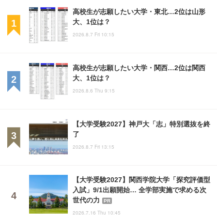
高校生が志願したい大学・東北…2位は山形
大、1位は？
2026.8.7 Fri 10:15
高校生が志願したい大学・関西…2位は関西
大、1位は？
2026.8.6 Thu 9:15
【大学受験2027】神戸大「志」特別選抜を終
了
2026.8.7 Fri 13:15
【大学受験2027】関西学院大学「探究評価型
入試」9/1出願開始… 全学部実施で求める次
世代の力
PR
2026.7.16 Thu 10:45