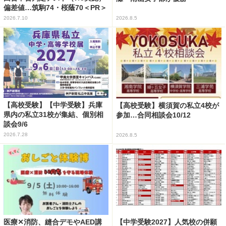
偏差値…筑駒74・桜蔭70＜PR＞
2026.7.10
2026.8.5
【高校受験】【中学受験】兵庫
【高校受験】横須賀の私立4校が
県内の私立31校が集結、個別相
参加…合同相談会10/12
談会9/6
2026.7.28
2026.8.5
医療✕消防、縫合デモやAED講
【中学受験2027】人気校の併願