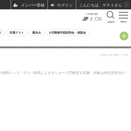
ログイン
こんにちは、ゲストさん
Language
JP
/
CN
menu
search
験
共通テスト
夏休み
8月開催学校説明会・相談会
2026.6.8 Mon 17:45
学や浦和レッズ・ザスパ群馬によるサッカー入門教室を実施。対象は埼玉県在住の