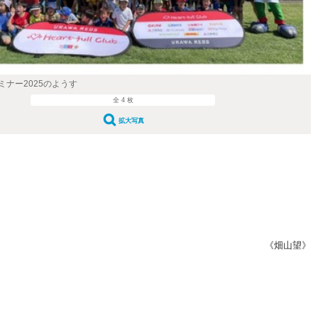
ミナー2025のようす
全 4 枚
拡大写真
《畑山望》