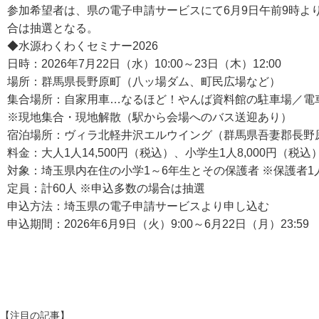
参加希望者は、県の電子申請サービスにて6月9日午前9時よ
合は抽選となる。
◆水源わくわくセミナー2026
日時：2026年7月22日（水）10:00～23日（木）12:00
場所：群馬県長野原町（八ッ場ダム、町民広場など）
集合場所：自家用車…なるほど！やんば資料館の駐車場／電車
※現地集合・現地解散（駅から会場へのバス送迎あり）
宿泊場所：ヴィラ北軽井沢エルウイング（群馬県吾妻郡長野原町北
料金：大人1人14,500円（税込）、小学生1人8,000円（税込
対象：埼玉県内在住の小学1～6年生とその保護者 ※保護者1
定員：計60人 ※申込多数の場合は抽選
申込方法：埼玉県の電子申請サービスより申し込む
申込期間：2026年6月9日（火）9:00～6月22日（月）23:59
【注目の記事】