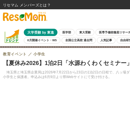
リセマム メンバーズ
大学受験 by 東進
医学部
東大受験
医専予備校徹底リサー
8月開催イベント・WS
全国公立高校 過去問
人気記事
自由研
教育イベント
小学生
【夏休み2026】1泊2日「水源わくわくセミナ
埼玉県と埼玉県企業局は2026年7月22日から23日の1泊2日の日程で、八
小学生と保護者。申込みは6月9日より県Webサイトにて受け付ける。