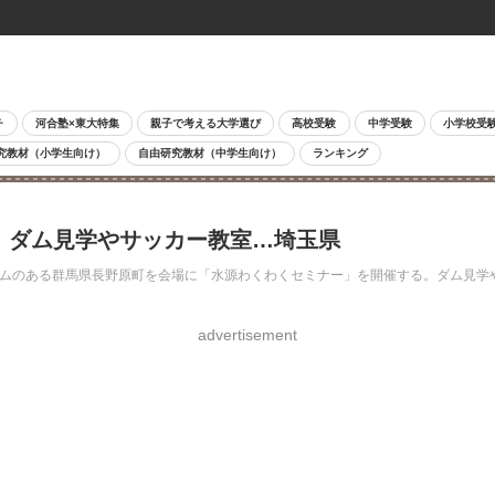
チ
河合塾×東大特集
親子で考える大学選び
高校受験
中学受験
小学校受
究教材（小学生向け）
自由研究教材（中学生向け）
ランキング
ー」ダム見学やサッカー教室…埼玉県
ッ場ダムのある群馬県長野原町を会場に「水源わくわくセミナー」を開催する。ダム見
advertisement