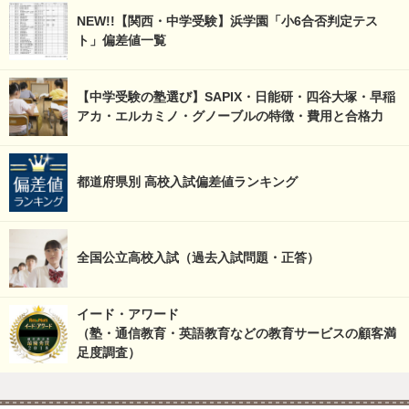
NEW!!【関西・中学受験】浜学園「小6合否判定テス
ト」偏差値一覧
【中学受験の塾選び】SAPIX・日能研・四谷大塚・早稲
アカ・エルカミノ・グノーブルの特徴・費用と合格力
都道府県別 高校入試偏差値ランキング
全国公立高校入試（過去入試問題・正答）
イード・アワード
（塾・通信教育・英語教育などの教育サービスの顧客満
足度調査）