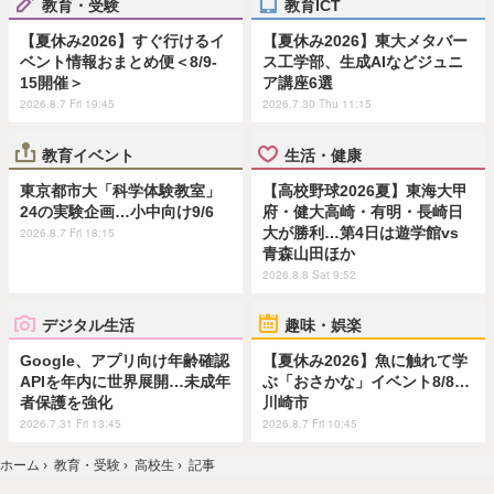
教育・受験
教育ICT
【夏休み2026】すぐ行けるイ
【夏休み2026】東大メタバー
ベント情報おまとめ便＜8/9-
ス工学部、生成AIなどジュニ
15開催＞
ア講座6選
2026.8.7 Fri 19:45
2026.7.30 Thu 11:15
教育イベント
生活・健康
東京都市大「科学体験教室」
【高校野球2026夏】東海大甲
24の実験企画…小中向け9/6
府・健大高崎・有明・長崎日
大が勝利…第4日は遊学館vs
2026.8.7 Fri 18:15
青森山田ほか
2026.8.8 Sat 9:52
デジタル生活
趣味・娯楽
Google、アプリ向け年齢確認
【夏休み2026】魚に触れて学
APIを年内に世界展開…未成年
ぶ「おさかな」イベント8/8…
者保護を強化
川崎市
2026.7.31 Fri 13:45
2026.8.7 Fri 10:45
ホーム
›
教育・受験
›
高校生
›
記事