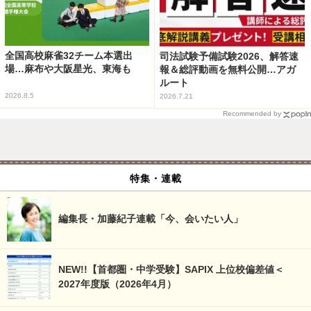
全国高校麻雀32チーム本選出
司法試験予備試験2026、解答速
場…麻布や大阪星光、東海も
報＆総評動画を無料公開…アガ
ルート
2026.8.5
2026.7.21
Recommended by
特集・連載
編集長・加藤紀子連載「今、会いたい人」
NEW!!【首都圏・中学受験】SAPIX 上位校偏差値＜
2027年度版（2026年4月）