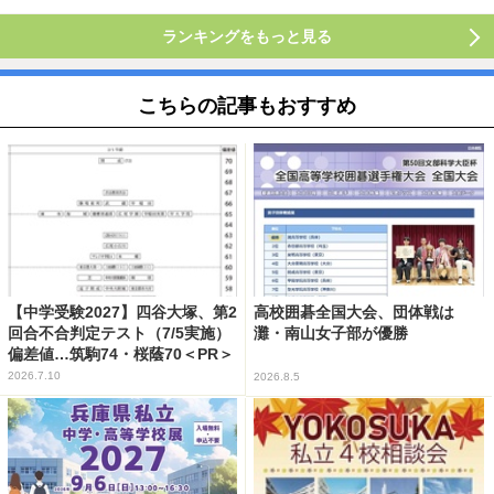
ランキングをもっと見る
こちらの記事もおすすめ
【中学受験2027】四谷大塚、第2
高校囲碁全国大会、団体戦は
回合不合判定テスト（7/5実施）
灘・南山女子部が優勝
偏差値…筑駒74・桜蔭70＜PR＞
2026.7.10
2026.8.5