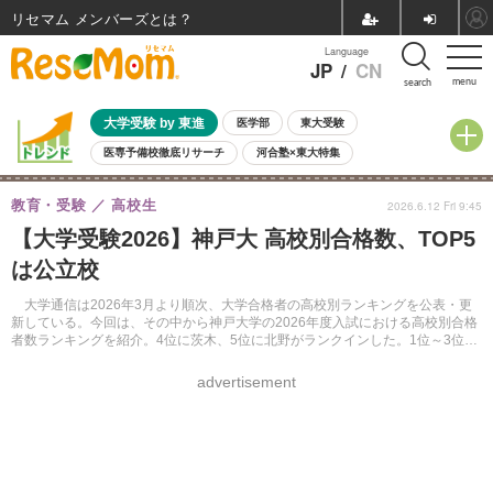
リセマム メンバーズ
Language
JP
/
CN
menu
search
大学受験 by 東進
医学部
東大受験
医専予備校徹底リサーチ
河合塾×東大特集
親子で考える大学選び
高校受験
中学受験
小学校受験
教育・受験
高校生
2026.6.12 Fri 9:45
共通テスト
夏休み
8月開催学校説明会・相談会
【大学受験2026】神戸大 高校別合格数、TOP5
8月開催イベント・WS
全国公立高校 過去問
人気記事
は公立校
自由研究教材（小学生向け）
自由研究教材（中学生向け）
ランキング
大学通信は2026年3月より順次、大学合格者の高校別ランキングを公表・更
新している。今回は、その中から神戸大学の2026年度入試における高校別合格
者数ランキングを紹介。4位に茨木、5位に北野がランクインした。1位～3位は
大学通信のWebサイトで確認できる。
advertisement