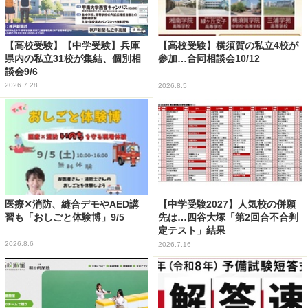
【高校受験】【中学受験】兵庫
【高校受験】横須賀の私立4校が
県内の私立31校が集結、個別相
参加…合同相談会10/12
談会9/6
2026.7.28
2026.8.5
医療✕消防、縫合デモやAED講
【中学受験2027】人気校の併願
習も「おしごと体験博」9/5
先は…四谷大塚「第2回合不合判
定テスト」結果
2026.8.6
2026.7.16