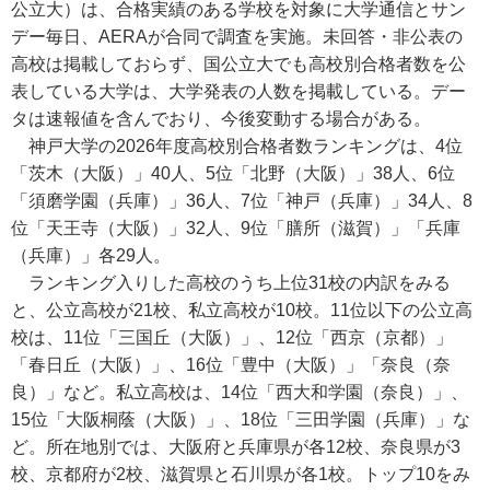
公立大）は、合格実績のある学校を対象に大学通信とサン
デー毎日、AERAが合同で調査を実施。未回答・非公表の
高校は掲載しておらず、国公立大でも高校別合格者数を公
表している大学は、大学発表の人数を掲載している。デー
タは速報値を含んでおり、今後変動する場合がある。
神戸大学の2026年度高校別合格者数ランキングは、4位
「茨木（大阪）」40人、5位「北野（大阪）」38人、6位
「須磨学園（兵庫）」36人、7位「神戸（兵庫）」34人、8
位「天王寺（大阪）」32人、9位「膳所（滋賀）」「兵庫
（兵庫）」各29人。
ランキング入りした高校のうち上位31校の内訳をみる
と、公立高校が21校、私立高校が10校。11位以下の公立高
校は、11位「三国丘（大阪）」、12位「西京（京都）」
「春日丘（大阪）」、16位「豊中（大阪）」「奈良（奈
良）」など。私立高校は、14位「西大和学園（奈良）」、
15位「大阪桐蔭（大阪）」、18位「三田学園（兵庫）」な
ど。所在地別では、大阪府と兵庫県が各12校、奈良県が3
校、京都府が2校、滋賀県と石川県が各1校。トップ10をみ