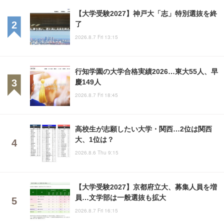
【大学受験2027】神戸大「志」特別選抜を終
了
2026.8.7 Fri 13:15
行知学園の大学合格実績2026…東大55人、早
慶149人
2026.8.7 Fri 18:45
高校生が志願したい大学・関西…2位は関西
大、1位は？
2026.8.6 Thu 9:15
【大学受験2027】京都府立大、募集人員を増
員…文学部は一般選抜も拡大
2026.8.7 Fri 16:15