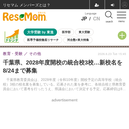
リセマム メンバーズ
Language
JP
/
CN
menu
search
大学受験 by 東進
医学部
東大受験
医専予備校徹底リサーチ
河合塾×東大特集
親子で考える大学選び
高校受験
中学受験
小学校受験
教育・受験
その他
2026.6.23 Tue 15:45
共通テスト
夏休み
8月開催学校説明会・相談会
千葉県、2028年度開校の統合校3校…新校名を
8月開催イベント・WS
全国公立高校 過去問
人気記事
8/24まで募集
自由研究教材（小学生向け）
自由研究教材（中学生向け）
ランキング
千葉県教育委員会は、2028年度（令和10年度）開校予定の高等学校（統合
校）3校の校名案を募集している。応募された案を参考に、各統合校と県教育委
員会において選考を行ったうえ、県議会において決定する予定。応募締切は8月
24日。
advertisement