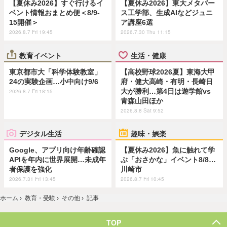
【夏休み2026】すぐ行けるイ
【夏休み2026】東大メタバー
ベント情報おまとめ便＜8/9-
ス工学部、生成AIなどジュニ
15開催＞
ア講座6選
2026.8.7 Fri 19:45
2026.7.30 Thu 11:15
教育イベント
生活・健康
東京都市大「科学体験教室」
【高校野球2026夏】東海大甲
24の実験企画…小中向け9/6
府・健大高崎・有明・長崎日
大が勝利…第4日は遊学館vs
2026.8.7 Fri 18:15
青森山田ほか
2026.8.8 Sat 9:52
デジタル生活
趣味・娯楽
Google、アプリ向け年齢確認
【夏休み2026】魚に触れて学
APIを年内に世界展開…未成年
ぶ「おさかな」イベント8/8…
者保護を強化
川崎市
2026.7.31 Fri 13:45
2026.8.7 Fri 10:45
ホーム
›
教育・受験
›
その他
›
記事
TOP