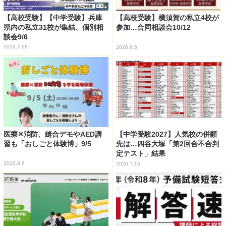
【高校受験】【中学受験】兵庫
【高校受験】横須賀の私立4校が
県内の私立31校が集結、個別相
参加…合同相談会10/12
談会9/6
2026.7.28
2026.8.5
医療✕消防、縫合デモやAED講
【中学受験2027】人気校の併願
習も「おしごと体験博」9/5
先は…四谷大塚「第2回合不合判
定テスト」結果
2026.8.6
2026.7.16