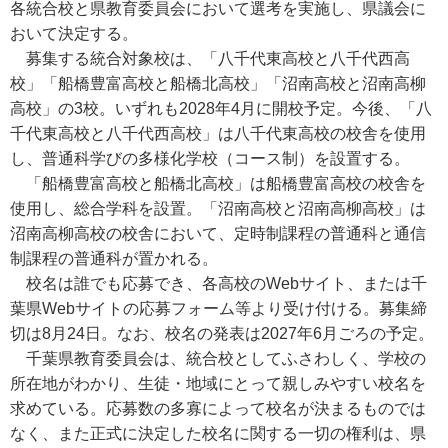
各統合校と県教育委員会において選考を実施し、県議会に
おいて決定する。
募集する統合対象校は、「八千代東高校と八千代西高
校」「船橋豊富高校と船橋北高校」「沼南高校と沼南高柳
高校」の3校。いずれも2028年4月に開校予定。今後、「八
千代東高校と八千代西高校」は八千代東高校の校舎を使用
し、普通科学びの多様化学校（コース制）を設置する。
「船橋豊富高校と船橋北高校」は船橋豊富高校の校舎を
使用し、総合学科を設置。「沼南高校と沼南高柳高校」は
沼南高柳高校の校舎において、定時制課程の普通科と通信
制課程の普通科が置かれる。
校名は誰でも応募でき、各高校のWebサイト、または千
葉県Webサイトの応募フォーム等より受け付ける。募集締
切は8月24日。なお、校名の発表は2027年6月ごろの予定。
千葉県教育委員会は、統合校としてふさわしく、学校の
所在地がわかり、生徒・地域にとって親しみやすい校名を
求めている。応募数の多寡によって校名が決まるものでは
なく、また正式に決定した校名に関する一切の権利は、県