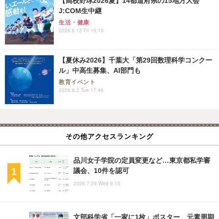
【高校野球2026夏】14都道府県の15地方大会
J:COM生中継
生活・健康
2026.6.12 Fri 15:15
【夏休み2026】千葉大「第29回数理科学コンクー
ル」中高生募集、AI部門も
教育イベント
2026.6.2 Tue 17:46
その他アクセスランキング
品川女子学院の定員変更など…東京都私学審
議会、10件を認可
2026.7.29 Wed 9:15
文部科学省「一家に1枚」ポスター、元素周期