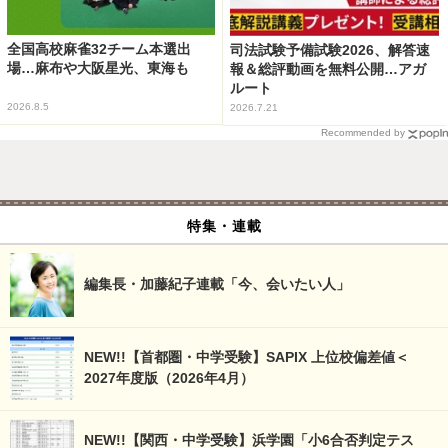
全国高校麻雀32チーム本選出
司法試験予備試験2026、解答速
場…麻布や大阪星光、東海も
報＆総評動画を無料公開…アガ
ルート
2026.8.5
2026.7.21
Recommended by
特集・連載
編集長・加藤紀子連載「今、会いたい人」
NEW!!【首都圏・中学受験】SAPIX 上位校偏差値＜
2027年度版（2026年4月）
NEW!!【関西・中学受験】浜学園「小6合否判定テス