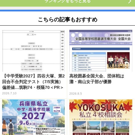
ランキングをもっと見る
こちらの記事もおすすめ
【中学受験2027】四谷大塚、第2
高校囲碁全国大会、団体戦は
回合不合判定テスト（7/5実施）
灘・南山女子部が優勝
偏差値…筑駒74・桜蔭70＜PR＞
2026.7.10
2026.8.5