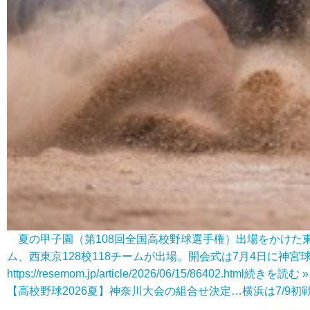
夏の甲子園（第108回全国高校野球選手権）出場をかけた東・
ム、西東京128校118チームが出場。開会式は7月4日に神宮
https://resemom.jp/article/2026/06/15/86402.html
続きを読む »
【高校野球2026夏】神奈川大会の組合せ決定…横浜は7/9初戦 