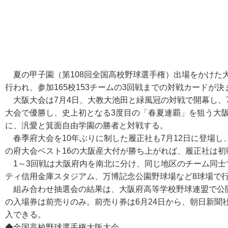
夏の甲子園（第108回全国高校野球選手権）出場をかけた大阪
行われ、参加165校153チームの3回戦までの対戦カードが
大阪大会は7月4日、大教大池田と緑風冠の対戦で開幕し、7
大会で優勝し、史上初となる3度目の「春夏連覇」を狙う大阪
に、汎愛と箕面自由学園の勝者と対戦する。
春季府大会を10年ぶりに制した履正社も7月12日に登場し
の府大会ベスト16の大阪産大付が勝ち上がれば、履正社は
1～3回戦は大阪府内を南北に分け、同じ地区のチーム同士
ティ信用金庫スタジアム、万博記念公園野球場など8球場で
組み合わせ抽選会の結果は、大阪府高等学校野球連盟で公開
の入場券は前売りのみ。前売り券は6月24日から、朝日新聞
入できる。
◆全国高校野球選手権大阪大会