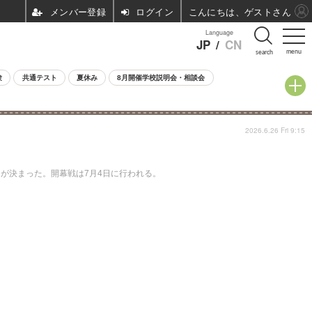
ログイン
こんにちは、ゲストさん
Language
JP
/
CN
menu
search
験
共通テスト
夏休み
8月開催学校説明会・相談会
2026.6.26 Fri 9:15
ドが決まった。開幕戦は7月4日に行われる。