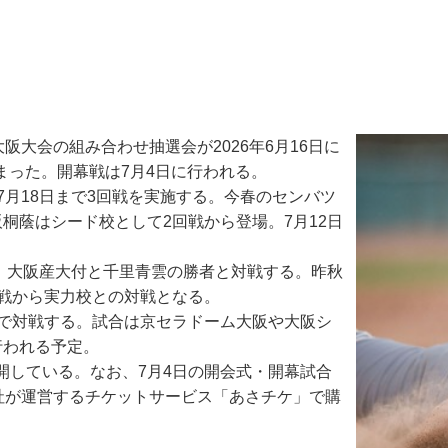
大会の組み合わせ抽選会が2026年6月16日に
決まった。開幕戦は7月4日に行われる。
月18日まで3回戦を実施する。今春のセンバツ
桐蔭はシード校として2回戦から登場。7月12日
、大阪産大付と千里青雲の勝者と対戦する。昨秋
初戦から実力校との対戦となる。
で対戦する。試合は京セラドーム大阪や大阪シ
行われる予定。
している。なお、7月4日の開会式・開幕試合
社が運営するチケットサービス「あさチケ」で購