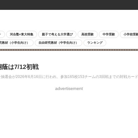
チ
河合塾×東大特集
親子で考える大学選び
高校受験
中学受験
小学校受
究教材（小学生向け）
自由研究教材（中学生向け）
ランキング
蔭は7/12初戦
会が2026年6月16日に行われ、参加165校153チームの3回戦までの対戦カー
advertisement