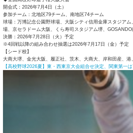
開会式：2026年7月4日（土）
参加チーム：北地区79チーム、南地区74チーム
球場：万博記念公園野球場、大阪シティ信用金庫スタジアム
場、京セラドーム大阪、くら寿司スタジアム堺、GOSAND
決勝：2026年7月28日（火）予定
※4回戦以降の組み合わせ抽選は2026年7月17日（金）予定
【シード校】
大商大堺、金光大阪、履正社、茨木、大商大、岸和田産、港
【高校野球2026夏】東・西東京大会組合せ決定、関東第一は7/