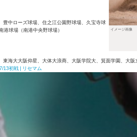
、豊中ローズ球場、住之江公園野球場、久宝寺球
イメージ画像
O南港球場（南港中央野球場）
、東海大大阪仰星、大体大浪商、大阪学院大、箕面学園、大阪
13初戦 | リセマム