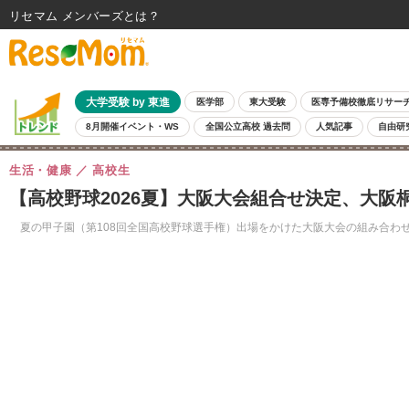
リセマム メンバーズ
大学受験 by 東進
医学部
東大受験
医専予備校徹底リサー
8月開催イベント・WS
全国公立高校 過去問
人気記事
自由研
生活・健康
高校生
【高校野球2026夏】大阪大会組合せ決定、大阪桐
夏の甲子園（第108回全国高校野球選手権）出場をかけた大阪大会の組み合わせ抽選