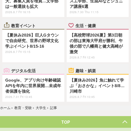
大、募集人員を増員…文学部
ス工学部、生成AIなどジュニ
は一般選抜も拡大
ア講座6選
2026.8.7 Fri 16:15
2026.7.30 Thu 11:15
教育イベント
生活・健康
【夏休み2026】巨人Gタウン
【高校野球2026夏】第3日朝
で自由研究、世界の野球文化
の部は東海大甲府が勝利、午
学ぶイベント8/15-16
後の部で八幡商と健大高崎が
激突
2026.8.7 Fri 15:15
2026.8.7 Fri 12:45
デジタル生活
趣味・娯楽
Google、アプリ向け年齢確認
【夏休み2026】魚に触れて学
APIを年内に世界展開…未成年
ぶ「おさかな」イベント8/8…
者保護を強化
川崎市
2026.7.31 Fri 13:45
2026.8.7 Fri 10:45
ホーム
›
教育・受験
›
大学生
›
記事
TOP