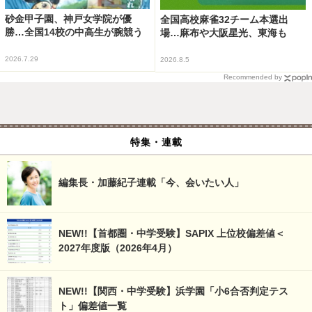
砂金甲子園、神戸女学院が優
全国高校麻雀32チーム本選出
勝…全国14校の中高生が腕競う
場…麻布や大阪星光、東海も
2026.7.29
2026.8.5
Recommended by
特集・連載
編集長・加藤紀子連載「今、会いたい人」
NEW!!【首都圏・中学受験】SAPIX 上位校偏差値＜
2027年度版（2026年4月）
NEW!!【関西・中学受験】浜学園「小6合否判定テス
ト」偏差値一覧