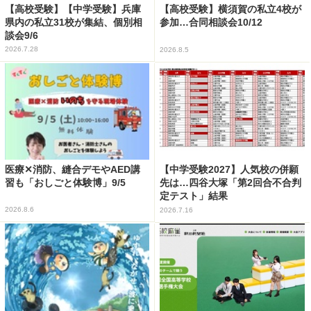
【高校受験】【中学受験】兵庫
【高校受験】横須賀の私立4校が
県内の私立31校が集結、個別相
参加…合同相談会10/12
談会9/6
2026.7.28
2026.8.5
医療✕消防、縫合デモやAED講
【中学受験2027】人気校の併願
習も「おしごと体験博」9/5
先は…四谷大塚「第2回合不合判
定テスト」結果
2026.8.6
2026.7.16