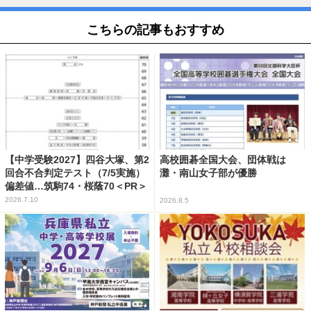
こちらの記事もおすすめ
【中学受験2027】四谷大塚、第2
高校囲碁全国大会、団体戦は
回合不合判定テスト（7/5実施）
灘・南山女子部が優勝
偏差値…筑駒74・桜蔭70＜PR＞
2026.7.10
2026.8.5