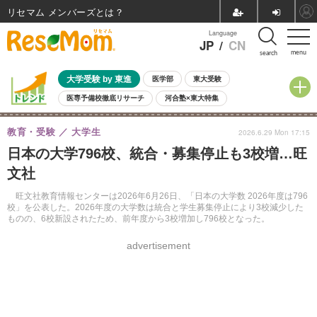
リセマム メンバーズ
Language
JP
/
CN
menu
search
大学受験 by 東進
医学部
東大受験
医専予備校徹底リサーチ
河合塾×東大特集
親子で考える大学選び
高校受験
中学受験
小学校受験
教育・受験
大学生
2026.6.29 Mon 17:15
共通テスト
夏休み
8月開催学校説明会・相談会
日本の大学796校、統合・募集停止も3校増…旺
8月開催イベント・WS
全国公立高校 過去問
人気記事
文社
自由研究教材（小学生向け）
自由研究教材（中学生向け）
ランキング
旺文社教育情報センターは2026年6月26日、「日本の大学数 2026年度は796
校」を公表した。2026年度の大学数は統合と学生募集停止により3校減少した
ものの、6校新設されたため、前年度から3校増加し796校となった。
advertisement