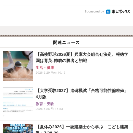
Sponsored by
関連ニュース
【高校野球2026夏】兵庫大会組合せ決定、報徳学
園は育英-飾磨の勝者と初戦
生活・健康
2026.6.29 Mon 10:15
【大学受験2027】進研模試「合格可能性偏差値」
4月版
教育・受験
2026.6.26 Fri 15:53
【夏休み2026】一級建築士から学ぶ「こども建築
塾」7/28-30