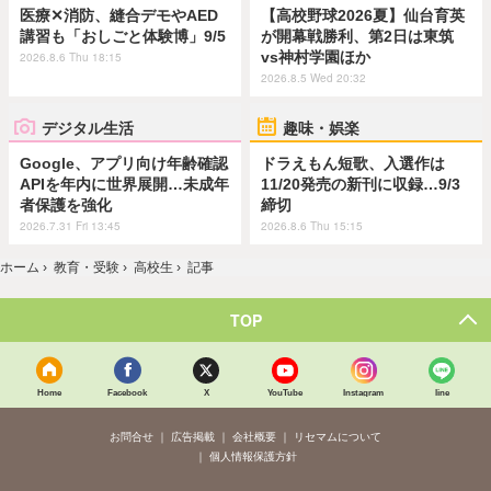
医療✕消防、縫合デモやAED
【高校野球2026夏】仙台育英
講習も「おしごと体験博」9/5
が開幕戦勝利、第2日は東筑
vs神村学園ほか
2026.8.6 Thu 18:15
2026.8.5 Wed 20:32
デジタル生活
趣味・娯楽
Google、アプリ向け年齢確認
ドラえもん短歌、入選作は
APIを年内に世界展開…未成年
11/20発売の新刊に収録…9/3
者保護を強化
締切
2026.7.31 Fri 13:45
2026.8.6 Thu 15:15
ホーム
›
教育・受験
›
高校生
›
記事
TOP
Home
Facebook
X
YouTube
Instagram
line
お問合せ
広告掲載
会社概要
リセマムについて
個人情報保護方針