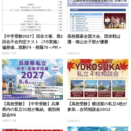
【中学受験2027】四谷大塚、第2
高校囲碁全国大会、団体戦は
回合不合判定テスト（7/5実施）
灘・南山女子部が優勝
偏差値…筑駒74・桜蔭70＜PR＞
2026.7.10
2026.8.5
【高校受験】【中学受験】兵庫
【高校受験】横須賀の私立4校が
県内の私立31校が集結、個別相
参加…合同相談会10/12
談会9/6
2026.7.28
2026.8.5