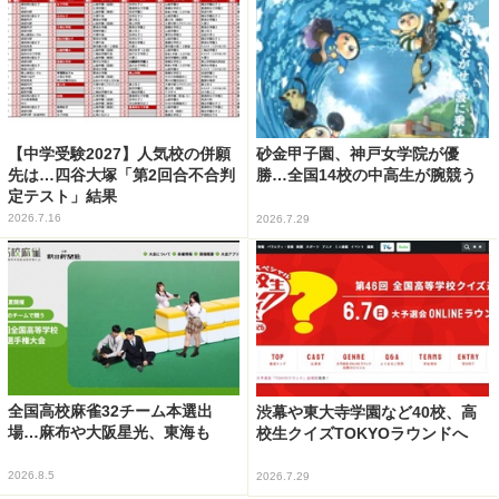
【中学受験2027】人気校の併願
砂金甲子園、神戸女学院が優
先は…四谷大塚「第2回合不合判
勝…全国14校の中高生が腕競う
定テスト」結果
2026.7.16
2026.7.29
全国高校麻雀32チーム本選出
渋幕や東大寺学園など40校、高
場…麻布や大阪星光、東海も
校生クイズTOKYOラウンドへ
2026.8.5
2026.7.29