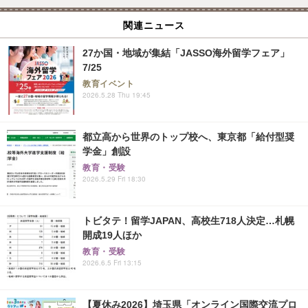
関連ニュース
27か国・地域が集結「JASSO海外留学フェア」
7/25
教育イベント
2026.5.28 Thu 19:45
都立高から世界のトップ校へ、東京都「給付型奨
学金」創設
教育・受験
2026.5.29 Fri 18:30
トビタテ！留学JAPAN、高校生718人決定…札幌
開成19人ほか
教育・受験
2026.6.5 Fri 13:15
【夏休み2026】埼玉県「オンライン国際交流プロ