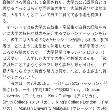
直接聞ける機会として企画された。大学の公式説明会とは
異なるざっくばらんな雰囲気の中で、志望校選びや出願準
備、大学生活などについて自由に質問できる場を提供す
る。
イベントでは各大学の在校生・卒業生が自身の経験をも
とに大学の特色や魅力を紹介するプレゼンテーションを行
い、後半には大学別のQ＆Aセッションが設けられる。参加
者は「どのように志望校を決定したか」「出願準備はいつ
ころから始めたのか」「大学見学（キャンパスビジット）
は必要か」「入学した大学での生活や授業スタイル」「勉
強以外にどのようなクラブ活動や課外活動が可能か」「在
籍大学ならではの特色や魅力は何か」など、さまざまな質
問ができるという。
「海の日」の7月20日は、一部と二部の2セッションが開
催される。一部（午前10時～午後0時半）は、Denison
University（アメリカ）、Knox College（アメリカ）、
Smith College（アメリカ）、King's College London（イギ
リス）、Monash University Malaysia（マレーシア）の5校