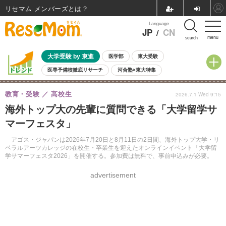
リセマム メンバーズ
Language
JP
/
CN
menu
search
大学受験 by 東進
医学部
東大受験
医専予備校徹底リサーチ
河合塾×東大特集
親子で考える大学選び
高校受験
中学受験
小学校受験
教育・受験
高校生
2026.7.1 Wed 9:15
共通テスト
夏休み
8月開催学校説明会・相談会
海外トップ大の先輩に質問できる「大学留学サ
8月開催イベント・WS
全国公立高校 過去問
人気記事
マーフェスタ」
自由研究教材（小学生向け）
自由研究教材（中学生向け）
ランキング
アゴス・ジャパンは2026年7月20日と8月11日の2日間、海外トップ大学・リ
ベラルアーツカレッジの在校生・卒業生を迎えたオンラインイベント「大学留
学サマーフェスタ2026」を開催する。参加費は無料で、事前申込みが必要。
advertisement