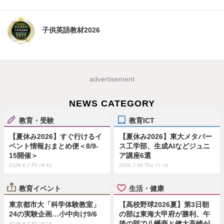
子供英語教材2026
advertisement
NEWS CATEGORY
教育・受験
教育ICT
【夏休み2026】すぐ行けるイ
【夏休み2026】東大メタバー
ベント情報おまとめ便＜8/9-
ス工学部、生成AIなどジュニ
15開催＞
ア講座6選
2026.8.7 Fri 19:45
2026.7.30 Thu 11:15
教育イベント
生活・健康
東京都市大「科学体験教室」
【高校野球2026夏】第3日朝
24の実験企画…小中向け9/6
の部は東海大甲府が勝利、午
後の部で八幡商と健大高崎が
2026.8.7 Fri 18:15