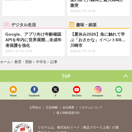
激突
2026.8.7 Fri 12:45
デジタル生活
趣味・娯楽
Google、アプリ向け年齢確認
【夏休み2026】魚に触れて学
APIを年内に世界展開…未成年
ぶ「おさかな」イベント8/8…
者保護を強化
川崎市
2026.7.31 Fri 13:45
2026.8.7 Fri 10:45
ホーム
›
教育・受験
›
中学生
›
記事
TOP
Home
Facebook
X
YouTube
Instagram
line
お問合せ
広告掲載
会社概要
リセマムについて
個人情報保護方針
リセマムは、株式会社イード（東証グロース上場）の運