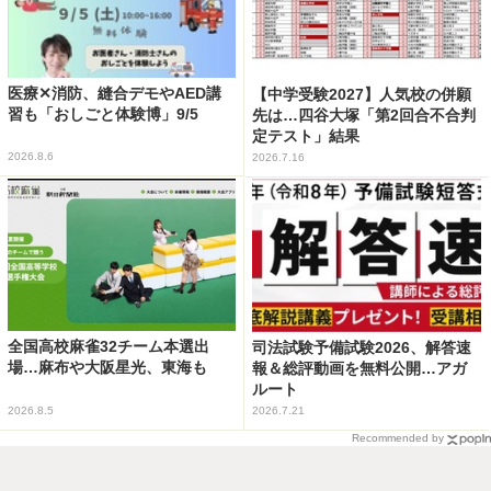
医療✕消防、縫合デモやAED講
【中学受験2027】人気校の併願
習も「おしごと体験博」9/5
先は…四谷大塚「第2回合不合判
定テスト」結果
2026.8.6
2026.7.16
全国高校麻雀32チーム本選出
司法試験予備試験2026、解答速
場…麻布や大阪星光、東海も
報＆総評動画を無料公開…アガ
ルート
2026.8.5
2026.7.21
Recommended by