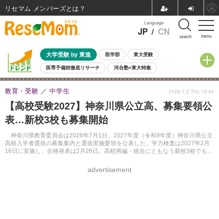
リセマム メンバーズ
Language
JP
/
CN
menu
search
大学受験 by 東進
医学部
東大受験
医専予備校徹底リサーチ
河合塾×東大特集
親子で考える大学選び
高校受験
中学受験
小学校受験
教育・受験
中学生
2026.7.2 Thu 19:45
共通テスト
夏休み
8月開催学校説明会・相談会
【高校受験2027】神奈川県公立高、募集要領公
8月開催イベント・WS
全国公立高校 過去問
人気記事
表…新校3校も募集開始
自由研究教材（小学生向け）
自由研究教材（中学生向け）
ランキング
神奈川県教育委員会は2026年7月1日、2027年度（令和9年度）神奈川県公立
高校入学者選抜の募集案内と選抜実施要領を公表した。学力検査は2027年2月
16日に実施し、合格発表は2月26日。高校再編・統合にともなう新校3校でも募
集を開始する。
advertisement