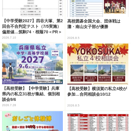
【中学受験2027】四谷大塚、第2
高校囲碁全国大会、団体戦は
回合不合判定テスト（7/5実施）
灘・南山女子部が優勝
偏差値…筑駒74・桜蔭70＜PR＞
2026.7.10
2026.8.5
【高校受験】【中学受験】兵庫
【高校受験】横須賀の私立4校が
県内の私立31校が集結、個別相
参加…合同相談会10/12
談会9/6
2026.7.28
2026.8.5