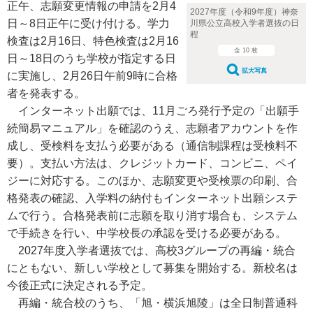
正午、志願変更情報の申請を2月4
2027年度（令和9年度）神奈
日～8日正午に受け付ける。学力
川県公立高校入学者選抜の日
程
検査は2月16日、特色検査は2月16
全 10 枚
日～18日のうち学校が指定する日
拡大写真
に実施し、2月26日午前9時に合格
者を発表する。
インターネット出願では、11月ごろ発行予定の「出願手
続簡易マニュアル」を確認のうえ、志願者アカウントを作
成し、受検料を支払う必要がある（通信制課程は受検料不
要）。支払い方法は、クレジットカード、コンビニ、ペイ
ジーに対応する。このほか、志願変更や受検票の印刷、合
格発表の確認、入学料の納付もインターネット出願システ
ムで行う。合格発表前に志願を取り消す場合も、システム
で手続きを行い、中学校長の承認を受ける必要がある。
2027年度入学者選抜では、高校3グループの再編・統合
にともない、新しい学校として募集を開始する。新校名は
今後正式に決定される予定。
再編・統合校のうち、「旭・横浜旭陵」は全日制普通科