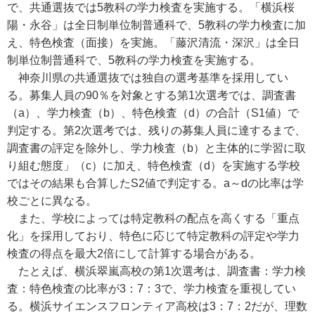
で、共通選抜では5教科の学力検査を実施する。「横浜桜
陽・永谷」は全日制単位制普通科で、5教科の学力検査に加
え、特色検査（面接）を実施。「藤沢清流・深沢」は全日
制単位制普通科で、5教科の学力検査を実施する。
神奈川県の共通選抜では独自の選考基準を採用してい
る。募集人員の90％を対象とする第1次選考では、調査書
（a）、学力検査（b）、特色検査（d）の合計（S1値）で
判定する。第2次選考では、残りの募集人員に達するまで、
調査書の評定を除外し、学力検査（b）と主体的に学習に取
り組む態度」（c）に加え、特色検査（d）を実施する学校
ではその結果も合算したS2値で判定する。a～dの比率は学
校ごとに異なる。
また、学校によっては特定教科の配点を高くする「重点
化」を採用しており、特色に応じて特定教科の評定や学力
検査の得点を最大2倍にして計算する場合がある。
たとえば、横浜翠嵐高校の第1次選考は、調査書：学力検
査：特色検査の比率が3：7：3で、学力検査を重視してい
る。横浜サイエンスフロンティア高校は3：7：2だが、理数