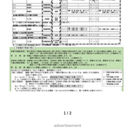
1
/
2
advertisement