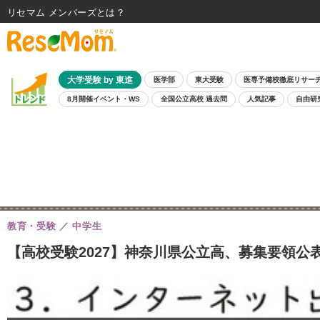
リセマム メンバーズ
大学受験 by 東進
医学部
東大受験
医専予備校徹底リサー
8月開催イベント・WS
全国公立高校 過去問
人気記事
自由研
教育・受験
中学生
【高校受験2027】神奈川県公立高、募集要領公