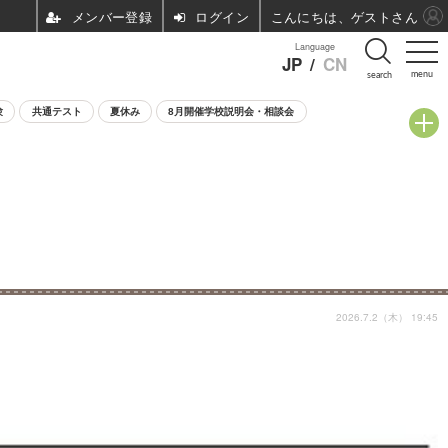
ログイン
こんにちは、ゲストさん
Language
JP
/
CN
menu
search
験
共通テスト
夏休み
8月開催学校説明会・相談会
2026.7.2（木） 19:45