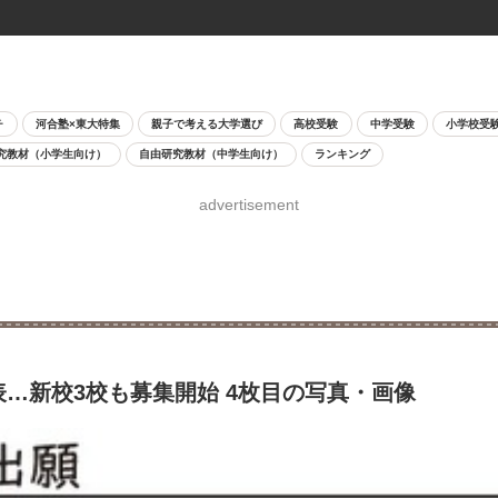
チ
河合塾×東大特集
親子で考える大学選び
高校受験
中学受験
小学校受
究教材（小学生向け）
自由研究教材（中学生向け）
ランキング
advertisement
表…新校3校も募集開始 4枚目の写真・画像