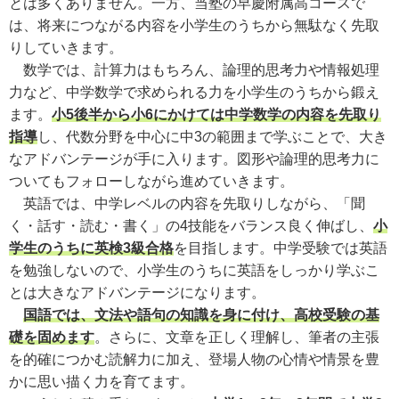
とは多くありません。一方、当塾の早慶附属高コースで
は、将来につながる内容を小学生のうちから無駄なく先取
りしていきます。
数学では、計算力はもちろん、論理的思考力や情報処理
力など、中学数学で求められる力を小学生のうちから鍛え
ます。
小5後半から小6にかけては中学数学の内容を先取り
指導
し、代数分野を中心に中3の範囲まで学ぶことで、大き
なアドバンテージが手に入ります。図形や論理的思考力に
ついてもフォローしながら進めていきます。
英語では、中学レベルの内容を先取りしながら、「聞
く・話す・読む・書く」の4技能をバランス良く伸ばし、
小
学生のうちに英検3級合格
を目指します。中学受験では英語
を勉強しないので、小学生のうちに英語をしっかり学ぶこ
とは大きなアドバンテージになります。
国語では、文法や語句の知識を身に付け、高校受験の基
礎を固めます
。さらに、文章を正しく理解し、筆者の主張
を的確につかむ読解力に加え、登場人物の心情や情景を豊
かに思い描く力を育てます。