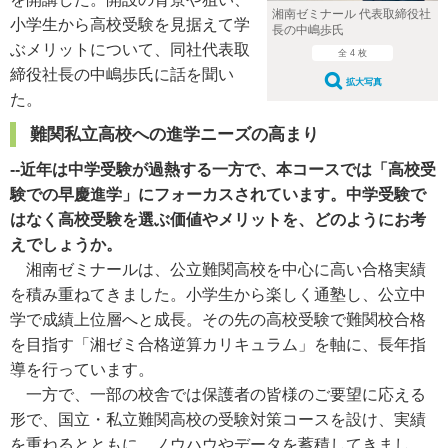
湘南ゼミナール 代表取締役社
小学生から高校受験を見据えて学
長の中嶋歩氏
ぶメリットについて、同社代表取
全 4 枚
締役社長の中嶋歩氏に話を聞い
拡大写真
た。
難関私立高校への進学ニーズの高まり
--近年は中学受験が過熱する一方で、本コースでは「高校受
験での早慶進学」にフォーカスされています。中学受験で
はなく高校受験を選ぶ価値やメリットを、どのようにお考
えでしょうか。
湘南ゼミナールは、公立難関高校を中心に高い合格実績
を積み重ねてきました。小学生から楽しく通塾し、公立中
学で成績上位層へと成長。その先の高校受験で難関校合格
を目指す「湘ゼミ合格逆算カリキュラム」を軸に、長年指
導を行っています。
一方で、一部の校舎では保護者の皆様のご要望に応える
形で、国立・私立難関高校の受験対策コースを設け、実績
を重ねるとともに、ノウハウやデータを蓄積してきまし