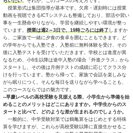
らいたい
。それが、このコースの考え方です。
授業形式は集団指導が基本です。欠席・遅刻時には授業
動画を視聴できるICTシステムも整備しており、部活や習い
事を一生懸命やりながら、学習を継続しやすい環境が整っ
ています。
授業は週2～3日で、19時ごろには終了
しますか
ら、ご家族で一緒に夕食の食卓を囲むこともできます。ど
の学年からでも入塾でき、入塾前に無料体験を受け、その
後に入塾テストを受けていただきます。学校とは進度が異
なるため、小6生以降は途中入塾の場合「外進クラス」から
スタートし、その後は月例テストの成績に応じてクラス分
けを行っています。塾から帰って、家族で会話を楽しみな
がら眠りにつく。そんな毎日を送りながら学べることも、
このコースならではの魅力です。
--早慶レベルの高校受験を見据える際、小学生から準備を始
めることのメリットはどこにありますか。中学生からのス
タートと比べて、どのような差が生まれるのでしょうか。
一般的に、中学受験対策では鶴亀算をはじめとする特殊
算を学びますが、これらが高校受験以降に直接生かせるこ