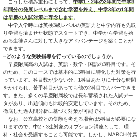
こうした積み重ねによって、
中学1・2年の2年間で中学3
年間分の発展レベルまで含む学習を終え、中学3年の1年間
は早慶の入試対策に専念します
。
中学入学時には英検3級レベルの英語力と中学内容も先取
り学習を済ませた状態でスタートでき、中学から学習を始
める生徒さんに対して大きなアドバンテージを築くことが
できます。
--どのような受験指導を行っているのでしょうか。
早慶附属高の入試は、英語・数学・国語の3科目です。そ
のため、このコースでは基本的に3科目に特化した対策を行
っています。科目数が少ない分、1科目あたりに十分な時間
をかけられ、苦手科目があっても他の2科目でカバーできま
す。また、多くの早慶附属校では長年蓄積された入試デー
タがあり、出題傾向も比較的安定しています。そのため、
徹底した過去問分析に基づく対策が可能です。
なお、公立高校との併願を考える場合は5科目が必要にな
りますので、中2・3生対象のオプション講座として、理
科・社会を受講することも可能です。しかし、MARCH付属