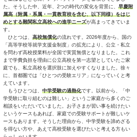
た。そうした中、近年、2つの時代の変化を背景に、
早慶附
属高（附属・系属・一貫教育校を含む、以下同様）をはじ
めとする難関私立高校への進学ニーズ
が高まってきていま
す。
ひとつは、
高校無償化
の流れです。2026年度から、国の
「高等学校等就学支援金制度」の拡充により、公立・私立
を問わず高校授業料が全国で実質無償となりました。これ
まで学費負担を理由に公立高校を第一志望としていたご家
庭でも、私立高校を選択肢に加えやすくなりました。徐々
に、首都圏では「ひとつの受験エリア」になっていくと考
えています。
もうひとつは、
中学受験の過熱化
です。以前から、「中
学受験に取り組むのは難しい」というご家庭から多くのご
相談をいただいていました。お子さまが習い事を続けたい
というケースもあれば、家庭での受験サポートが難しいケ
ースもあります。そうした理由から、中学受験を諦めざる
を得ない方や、あえて高校受験を選びたいと考える方もい
らっしゃいます。