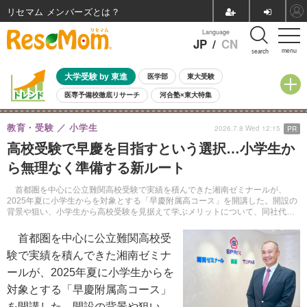
リセマム メンバーズ
Language
JP
/
CN
menu
search
大学受験 by 東進
医学部
東大受験
医専予備校徹底リサーチ
河合塾×東大特集
親子で考える大学選び
高校受験
中学受験
小学校受験
教育・受験
小学生
2026.7.8 Wed 12:15
PR
共通テスト
夏休み
8月開催学校説明会・相談会
高校受験で早慶を目指すという選択…小学生か
8月開催イベント・WS
全国公立高校 過去問
人気記事
ら無理なく準備する新ルート
自由研究教材（小学生向け）
自由研究教材（中学生向け）
ランキング
首都圏を中心に公立難関高校受験で実績を積んできた湘南ゼミナールが、
2025年夏に小学生からを対象とする「早慶附属高コース」を開講した。開設の
背景や狙い、小学生から高校受験を見据えて学ぶメリットについて、同社代表
取締役社長の中嶋歩氏に話を聞いた。
首都圏を中心に公立難関高校受
験で実績を積んできた湘南ゼミナ
ールが、2025年夏に小学生からを
対象とする「早慶附属高コース」
を開講した。開設の背景や狙い、