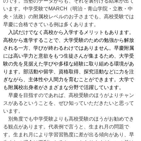
のです。当塾のデータからも、それを裏付ける結果が出て
います。中学受験でMARCH（明治・青山学院・立教・中
央・法政）の附属校レベルのお子さまでも、高校受験では
早慶に合格できている例は多くあります。
入試だけでなく高校から入学するメリットもあります。
高校から進学することで、大学受験のための勉強から解放
される一方、学びが終わるわけではありません。早慶附属
には高い学力と意欲をもつ生徒さんが集まるため、大学受
験の先を見据えた学びや多様な経験に取り組める環境があ
ります。部活動や留学、資格取得、探究活動などに力を注
ぎながら、主体性や人間力を育むことができます。大学で
も附属校出身者がさまざまな分野で活躍しています。
早慶を目指すのであれば、高校受験のほうがよりチャン
スがあるということを、ぜひ知っていただきたいと思って
います。
別角度でも中学受験よりも高校受験のほうがお勧めでき
る観点があります。代表例で言うと、生まれ月の問題で
す。生まれ月により学習習熟度に差が出る傾向があり、早