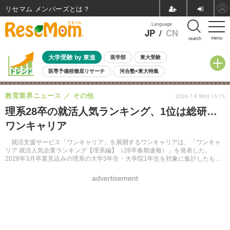
リセマム メンバーズ
Language
JP
/
CN
menu
search
大学受験 by 東進
医学部
東大受験
医専予備校徹底リサーチ
河合塾×東大特集
親子で考える大学選び
高校受験
中学受験
小学校受験
教育業界ニュース
その他
2026.7.8 Wed 15:15
共通テスト
夏休み
8月開催学校説明会・相談会
理系28卒の就活人気ランキング、1位は総研…
8月開催イベント・WS
全国公立高校 過去問
人気記事
ワンキャリア
自由研究教材（小学生向け）
自由研究教材（中学生向け）
ランキング
就活支援サービス「ワンキャリア」を展開するワンキャリアは、「ワンキャ
リア 就活人気企業ランキング【理系編】（28卒春期速報）」を発表した。
2028年3月卒業見込みの理系の大学3年生・大学院1年生を対象に集計したもの
で、理系学生の就職先の志向や就活トレンドを把握できる内容となっている。
advertisement