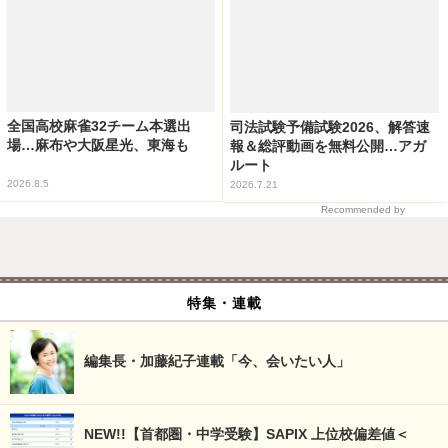
全国高校麻雀32チーム本選出
司法試験予備試験2026、解答速
場…麻布や大阪星光、東海も
報＆総評動画を無料公開…アガ
ルート
2026.8.5
2026.7.21
Recommended by
特集・連載
編集長・加藤紀子連載「今、会いたい人」
NEW!!【首都圏・中学受験】SAPIX 上位校偏差値＜