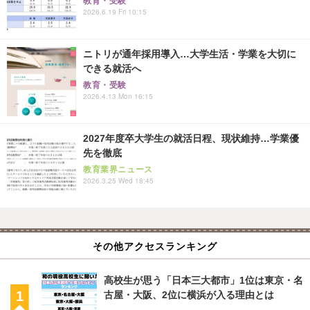
教育・受験
2026.6.19 Fri 10:15
ニトリが通年採用導入…大学生活・学業を大切に
できる就活へ
教育・受験
2026.4.13 Mon 16:15
2027年度卒大学生の就活日程、現状維持…学業優
先を徹底
教育業界ニュース
2026.3.25 Wed 18:45
その他アクセスランキング
高校生が思う「日本三大都市」1位は東京・名
古屋・大阪、2位に横浜が入る理由とは