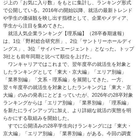
ジ上の「お気に入り数」をもとに集計し、ランキング形式
で公開している。2016年の開始以降、就活の最新トレンド
や学生の価値観を映し出す指標として、企業やメディア、
学生から注目を集めてきた。
就活人気企業ランキング【理系編】（28卒春期速報）
は、1位「野村総合研究所」、2位「サントリーホールディ
ングス」、3位「サイバーエージェント」となった。トップ
3社とも前年同期と比べて順位を上げた。
ワンキャリアではこれまで、翌年度卒の就活生を対象と
したランキングとして「東大・京大編」「エリア別編」
「業界別編」「文系・理系編」を展開してきた。一方、
翌々年度卒の就活生を対象としたランキングは「東大・京
大編」のみの発表にとどまっていたが、2026年の28卒対象
ランキングからは「エリア別編」「業界別編」「理系編」
を新たにラインアップに加え、より詳細な就活の実態を明
らかにする取組みを開始した。
すでに公開済みの28卒学生向けランキングには「東大・
京大編」「エリア別編」「業界別編」がある。今回の調査