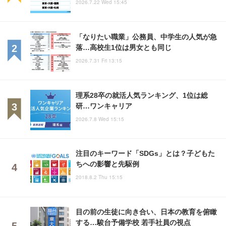
2026.7.22 Wed 15:45
「なりたい職業」公務員、中学生の人気が急
落…高校生1位は男女とも同じ
2026.7.31 Fri 13:15
理系28卒の就活人気ランキング、1位は総
研…ワンキャリア
2026.7.8 Wed 15:15
注目のキーワード「SDGs」とは？子どもた
ちへの影響と先駆例
2018.8.2 Thu 15:15
目の前の生徒に向き合い、日本の教育を俯瞰
する…駿台予備学校 若手社員の視点