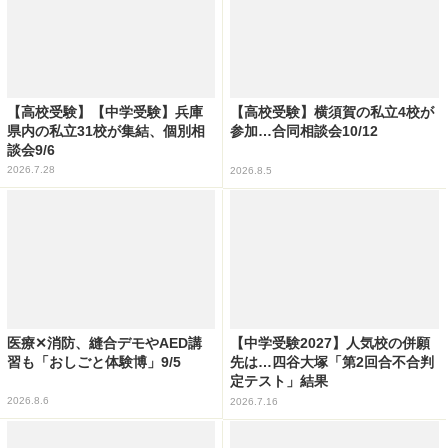
【高校受験】【中学受験】兵庫
【高校受験】横須賀の私立4校が
県内の私立31校が集結、個別相
参加…合同相談会10/12
談会9/6
2026.7.28
2026.8.5
医療✕消防、縫合デモやAED講
【中学受験2027】人気校の併願
習も「おしごと体験博」9/5
先は…四谷大塚「第2回合不合判
定テスト」結果
2026.8.6
2026.7.16