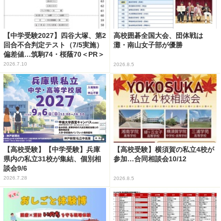
【中学受験2027】四谷大塚、第2
高校囲碁全国大会、団体戦は
回合不合判定テスト（7/5実施）
灘・南山女子部が優勝
偏差値…筑駒74・桜蔭70＜PR＞
2026.7.10
2026.8.5
【高校受験】【中学受験】兵庫
【高校受験】横須賀の私立4校が
県内の私立31校が集結、個別相
参加…合同相談会10/12
談会9/6
2026.7.28
2026.8.5