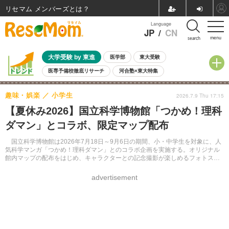
リセマム メンバーズ
Language
JP
/
CN
menu
search
大学受験 by 東進
医学部
東大受験
医専予備校徹底リサーチ
河合塾×東大特集
親子で考える大学選び
高校受験
中学受験
小学校受験
趣味・娯楽
小学生
2026.7.9 Thu 17:15
共通テスト
夏休み
8月開催学校説明会・相談会
【夏休み2026】国立科学博物館「つかめ！理科
8月開催イベント・WS
全国公立高校 過去問
人気記事
ダマン」とコラボ、限定マップ配布
自由研究教材（小学生向け）
自由研究教材（中学生向け）
ランキング
国立科学博物館は2026年7月18日～9月6日の期間、小・中学生を対象に、人
気科学マンガ「つかめ！理科ダマン」とのコラボ企画を実施する。オリジナル
館内マップの配布をはじめ、キャラクターとの記念撮影が楽しめるフォトスポ
ットや関連グッズの販売を行う。
advertisement