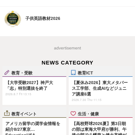
子供英語教材2026
advertisement
NEWS CATEGORY
教育・受験
教育ICT
【大学受験2027】神戸大
【夏休み2026】東大メタバー
「志」特別選抜を終了
ス工学部、生成AIなどジュニ
ア講座6選
2026.8.7 Fri 13:15
2026.7.30 Thu 11:15
教育イベント
生活・健康
アメリカ留学の奨学金情報を
【高校野球2026夏】第3日朝
紹介8/27東京…
の部は東海大甲府が勝利、午
EducationUSA
後の部で八幡商と健大高崎が