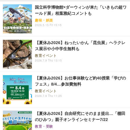
国立科学博物館×ダーウィンが来た「いきもの超ワ
ールド展」相葉雅紀コメントも
趣味・娯楽
2026.5.15 Fri 15:15
【夏休み2026】ねったいかん「昆虫展」ヘラクレ
ス展示や小中学生無料も
教育イベント
2026.7.9 Thu 13:15
【夏休み2026】お仕事体験など約40授業「学びの
フェス」8/4…参加費無料
教育イベント
2026.7.9 Thu 11:25
【夏休み2026】自由研究にそのまま提出…「棚田
のひみつ」親子オンラインセミナー7/22
教育・受験