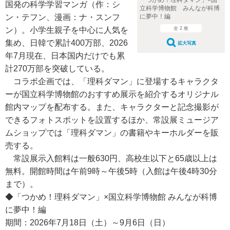
「つかめ！理科ダマン」×国
国発の科学学習マンガ（作：シ
立科学博物館 みんなが科博
ン・テフン、漫画：ナ・スンフ
に夢中！編
ン）。小学生親子を中心に人気を
全 2 枚
集め、日韓で累計400万部、2026
拡大写真
年7月現在、日本国内だけでも累
計270万部を突破している。
コラボ企画では、「理科ダマン」に登場するキャラクタ
ーが国立科学博物館のおすすめ展示を紹介するオリジナル
館内マップを配布する。また、キャラクターと記念撮影が
できるフォトスポットを設置するほか、常設展ミュージア
ムショップでは「理科ダマン」の書籍やキーホルダーを販
売する。
常設展示入館料は一般630円、高校生以下と65歳以上は
無料。開館時間は午前9時～午後5時（入館は午後4時30分
まで）。
◆「つかめ！理科ダマン」×国立科学博物館 みんなが科博
に夢中！編
期間：2026年7月18日（土）～9月6日（日）