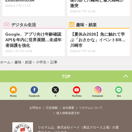
激突
2026.8.7 Fri 11:15
2026.8.7 Fri 12:45
デジタル生活
趣味・娯楽
Google、アプリ向け年齢確認
【夏休み2026】魚に触れて学
APIを年内に世界展開…未成年
ぶ「おさかな」イベント8/8…
者保護を強化
川崎市
2026.7.31 Fri 13:45
2026.8.7 Fri 10:45
ホーム
›
趣味・娯楽
›
小学生
›
記事
TOP
Home
Facebook
X
YouTube
Instagram
line
お問合せ
広告掲載
会社概要
リセマムについて
個人情報保護方針
リセマムは、株式会社イード（東証グロース上場）の運