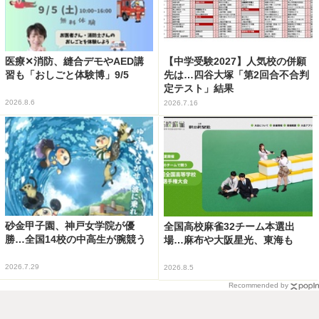
医療✕消防、縫合デモやAED講
【中学受験2027】人気校の併願
習も「おしごと体験博」9/5
先は…四谷大塚「第2回合不合判
定テスト」結果
2026.8.6
2026.7.16
砂金甲子園、神戸女学院が優
全国高校麻雀32チーム本選出
勝…全国14校の中高生が腕競う
場…麻布や大阪星光、東海も
2026.7.29
2026.8.5
Recommended by