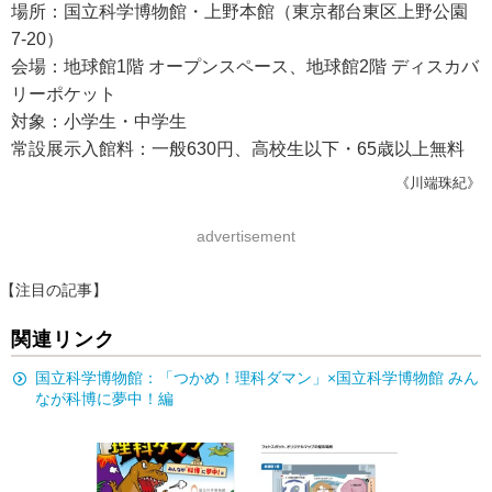
場所：国立科学博物館・上野本館（東京都台東区上野公園
7-20）
会場：地球館1階 オープンスペース、地球館2階 ディスカバ
リーポケット
対象：小学生・中学生
常設展示入館料：一般630円、高校生以下・65歳以上無料
《川端珠紀》
advertisement
【注目の記事】
関連リンク
国立科学博物館：「つかめ！理科ダマン」×国立科学博物館 みん
なが科博に夢中！編