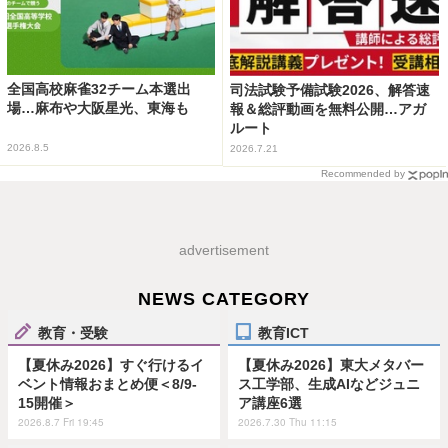
全国高校麻雀32チーム本選出
司法試験予備試験2026、解答速
場…麻布や大阪星光、東海も
報＆総評動画を無料公開…アガ
ルート
2026.8.5
2026.7.21
Recommended by
advertisement
NEWS CATEGORY
教育・受験
教育ICT
【夏休み2026】すぐ行けるイ
【夏休み2026】東大メタバー
ベント情報おまとめ便＜8/9-
ス工学部、生成AIなどジュニ
15開催＞
ア講座6選
2026.8.7 Fri 19:45
2026.7.30 Thu 11:15