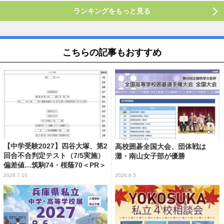
ランキングをもっと見る
こちらの記事もおすすめ
【中学受験2027】四谷大塚、第2
高校囲碁全国大会、団体戦は
回合不合判定テスト（7/5実施）
灘・南山女子部が優勝
偏差値…筑駒74・桜蔭70＜PR＞
2026.7.10
2026.8.5