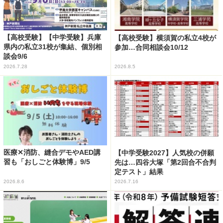
【高校受験】【中学受験】兵庫
【高校受験】横須賀の私立4校が
県内の私立31校が集結、個別相
参加…合同相談会10/12
談会9/6
2026.7.28
2026.8.5
医療✕消防、縫合デモやAED講
【中学受験2027】人気校の併願
習も「おしごと体験博」9/5
先は…四谷大塚「第2回合不合判
定テスト」結果
2026.8.6
2026.7.16