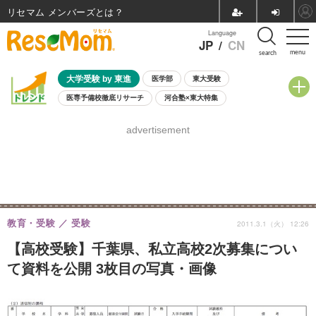
リセマム メンバーズ
Language
JP
/
CN
menu
search
大学受験 by 東進
医学部
東大受験
医専予備校徹底リサーチ
河合塾×東大特集
親子で考える大学選び
高校受験
中学受験
小学校受験
advertisement
共通テスト
夏休み
8月開催学校説明会・相談会
8月開催イベント・WS
全国公立高校 過去問
人気記事
自由研究教材（小学生向け）
自由研究教材（中学生向け）
ランキング
教育・受験
受験
2011.3.1（火） 12:26
【高校受験】千葉県、私立高校2次募集につい
て資料を公開 3枚目の写真・画像