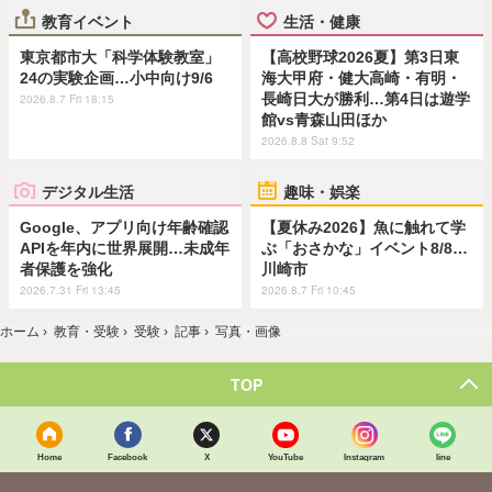
教育イベント
生活・健康
東京都市大「科学体験教室」
【高校野球2026夏】第3日東
24の実験企画…小中向け9/6
海大甲府・健大高崎・有明・
長崎日大が勝利…第4日は遊学
2026.8.7 Fri 18:15
館vs青森山田ほか
2026.8.8 Sat 9:52
デジタル生活
趣味・娯楽
Google、アプリ向け年齢確認
【夏休み2026】魚に触れて学
APIを年内に世界展開…未成年
ぶ「おさかな」イベント8/8…
者保護を強化
川崎市
2026.7.31 Fri 13:45
2026.8.7 Fri 10:45
ホーム
›
教育・受験
›
受験
›
記事
›
写真・画像
TOP
Home
Facebook
X
YouTube
Instagram
line