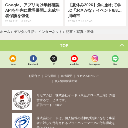
Google、アプリ向け年齢確認
【夏休み2026】魚に触れて学
APIを年内に世界展開…未成年
ぶ「おさかな」イベント8/8…
者保護を強化
川崎市
2026.7.31 Fri 13:45
2026.8.7 Fri 10:45
ホーム
›
デジタル生活
›
インターネット
›
記事
›
写真・画像
TOP
Home
Facebook
X
YouTube
Instagram
line
お問合せ
広告掲載
会社概要
リセマムについて
個人情報保護方針
リセマムは、株式会社イード（東証グロース上場）の運
営するサービスです。
証券コード：6038
株式会社イードは、個人情報の適切な取扱いを行う事業
者に対して付与されるプライバシーマークの付与認定を
受けています。