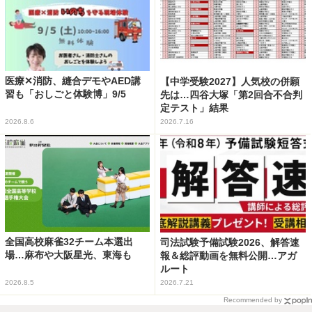
医療✕消防、縫合デモやAED講
【中学受験2027】人気校の併願
習も「おしごと体験博」9/5
先は…四谷大塚「第2回合不合判
定テスト」結果
2026.8.6
2026.7.16
全国高校麻雀32チーム本選出
司法試験予備試験2026、解答速
場…麻布や大阪星光、東海も
報＆総評動画を無料公開…アガ
ルート
2026.8.5
2026.7.21
Recommended by