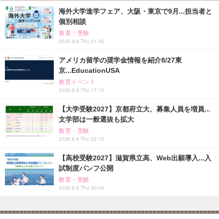
海外大学進学フェア、大阪・東京で9月...担当者と
個別相談
教育・受験
2026.8.6 Thu 21:45
アメリカ留学の奨学金情報を紹介8/27東
京...EducationUSA
教育イベント
2026.8.6 Thu 17:15
【大学受験2027】京都府立大、募集人員を増員...
文学部は一般選抜も拡大
教育・受験
2026.8.6 Thu 22:15
【高校受験2027】滋賀県立高、Web出願導入...入
試制度パンフ公開
教育・受験
2026.8.6 Thu 20:45