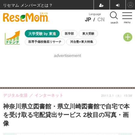
リセマム メンバーズ
Language
JP
/
CN
menu
search
大学受験 by 東進
医学部
東大受験
医専予備校徹底リサーチ
河合塾×東大特集
親子で考える大学選び
高校受験
中学受験
小学校受験
advertisement
共通テスト
夏休み
8月開催学校説明会・相談会
8月開催イベント・WS
全国公立高校 過去問
人気記事
自由研究教材（小学生向け）
自由研究教材（中学生向け）
ランキング
デジタル生活
インターネット
2011.3.1（火） 15:38
神奈川県立図書館・県立川崎図書館で自宅で本
を受け取る宅配貸出サービス 2枚目の写真・画
像