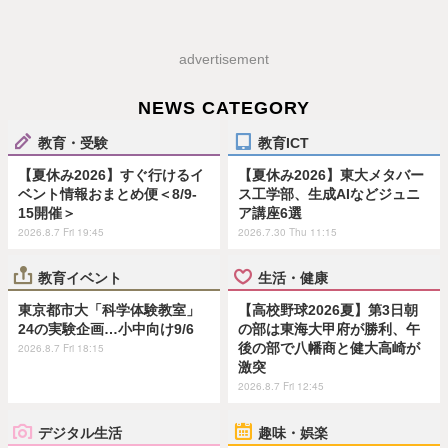
advertisement
NEWS CATEGORY
教育・受験
教育ICT
【夏休み2026】すぐ行けるイ
【夏休み2026】東大メタバー
ベント情報おまとめ便＜8/9-
ス工学部、生成AIなどジュニ
15開催＞
ア講座6選
2026.8.7 Fri 19:45
2026.7.30 Thu 11:15
教育イベント
生活・健康
東京都市大「科学体験教室」
【高校野球2026夏】第3日朝
24の実験企画…小中向け9/6
の部は東海大甲府が勝利、午
後の部で八幡商と健大高崎が
2026.8.7 Fri 18:15
激突
2026.8.7 Fri 12:45
デジタル生活
趣味・娯楽