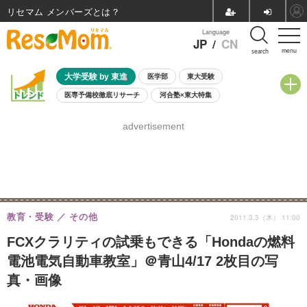
リセマム メンバーズ
Language
JP
/
CN
menu
search
大学受験 by 東進
医学部
東大受験
医専予備校徹底リサーチ
河合塾×東大特集
親子で考える大学選び
高校受験
中学受験
小学校受験
advertisement
共通テスト
夏休み
8月開催学校説明会・相談会
8月開催イベント・WS
全国公立高校 過去問
人気記事
自由研究教材（小学生向け）
自由研究教材（中学生向け）
ランキング
教育・受験
その他
2011.3.3（木） 11:00
FCXクラリティの試乗もできる「Hondaの燃料
電池電気自動車教室」＠青山4/17 2枚目の写
真・画像