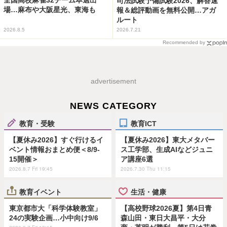
全国高校麻雀32チーム本選出
司法試験予備試験2026、解答速
場…麻布や大阪星光、東海も
報＆総評動画を無料公開…アガ
ルート
2026.8.5
2026.7.21
Recommended by
advertisement
NEWS CATEGORY
教育・受験
教育ICT
【夏休み2026】すぐ行けるイ
【夏休み2026】東大メタバー
ベント情報おまとめ便＜8/9-
ス工学部、生成AIなどジュニ
15開催＞
ア講座6選
2026.8.7 Fri 19:45
2026.7.30 Thu 11:15
教育イベント
生活・健康
東京都市大「科学体験教室」
【高校野球2026夏】第4日青
24の実験企画…小中向け9/6
森山田・東日大昌平・大分