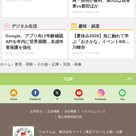
商・英明が勝利、第5日は花巻
2026.8.7 Fri 18:15
東vs新田ほか
2026.8.9 Sun 9:15
デジタル生活
趣味・娯楽
Google、アプリ向け年齢確認
【夏休み2026】魚に触れて学
APIを年内に世界展開…未成年
ぶ「おさかな」イベント8/8…
者保護を強化
川崎市
2026.7.31 Fri 13:45
2026.8.7 Fri 10:45
ホーム
›
教育・受験
›
その他
›
記事
›
写真・画像
TOP
Home
Facebook
X
YouTube
Instagram
line
お問合せ
広告掲載
会社概要
リセマムについて
個人情報保護方針
リセマムは、株式会社イード（東証グロース上場）の運