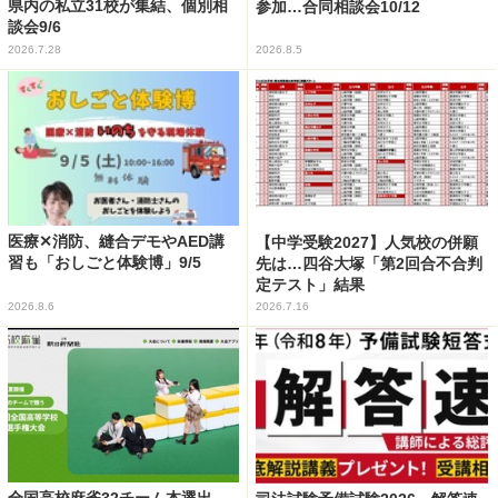
県内の私立31校が集結、個別相
参加…合同相談会10/12
談会9/6
2026.7.28
2026.8.5
医療✕消防、縫合デモやAED講
【中学受験2027】人気校の併願
習も「おしごと体験博」9/5
先は…四谷大塚「第2回合不合判
定テスト」結果
2026.8.6
2026.7.16