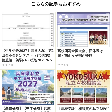
こちらの記事もおすすめ
【中学受験2027】四谷大塚、第2
高校囲碁全国大会、団体戦は
回合不合判定テスト（7/5実施）
灘・南山女子部が優勝
偏差値…筑駒74・桜蔭70＜PR＞
2026.7.10
2026.8.5
【高校受験】【中学受験】兵庫
【高校受験】横須賀の私立4校が