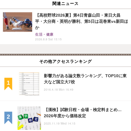
関連ニュース
【高校野球2026夏】第4日青森山田・東日大昌
平・大分商・英明が勝利、第5日は花巻東vs新田ほ
か
生活・健康
2026.8.8 Sat 15:15
その他アクセスランキング
影響力がある論文数ランキング、TOP10に東
大など国立大7校
2016.4.18 Mon 16:49
【漢検】試験日程・会場・検定料まとめ…
2026年度から価格改定
2025.11.19 Wed 14:15