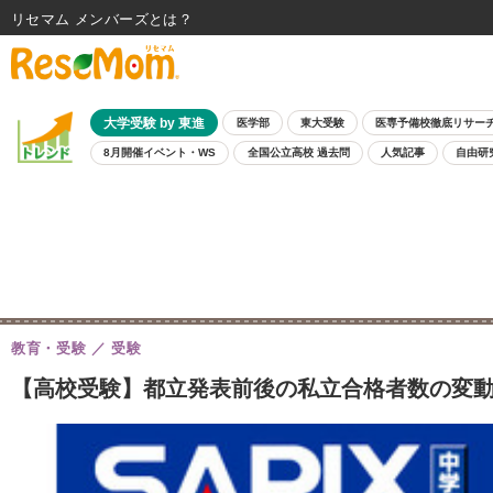
リセマム メンバーズ
大学受験 by 東進
医学部
東大受験
医専予備校徹底リサー
8月開催イベント・WS
全国公立高校 過去問
人気記事
自由研
教育・受験
受験
【高校受験】都立発表前後の私立合格者数の変動