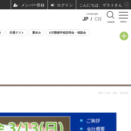
ログイン
こんにちは、ゲストさん
Language
JP
/
CN
menu
search
験
共通テスト
夏休み
8月開催学校説明会・相談会
2011.3.3（木） 22:03