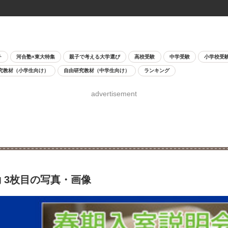
チ
河合塾×東大特集
親子で考える大学選び
高校受験
中学受験
小学校受
究教材（小学生向け）
自由研究教材（中学生向け）
ランキング
advertisement
 3枚目の写真・画像