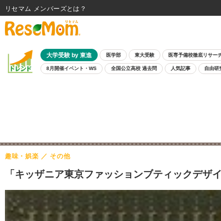
リセマム メンバーズ
大学受験 by 東進
医学部
東大受験
医専予備校徹底リサー
8月開催イベント・WS
全国公立高校 過去問
人気記事
自由研
趣味・娯楽
その他
「キッザニア東京ファッションブティックデザイ