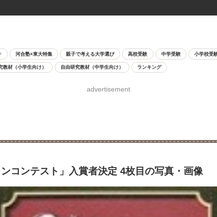
チ
河合塾×東大特集
親子で考える大学選び
高校受験
中学受験
小学校受
究教材（小学生向け）
自由研究教材（中学生向け）
ランキング
advertisement
ンコンテスト」入賞者決定 4枚目の写真・画像