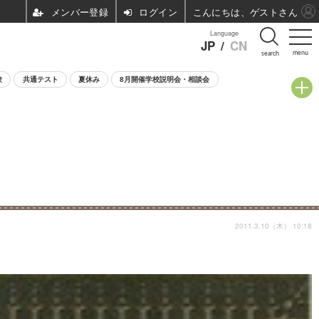
ログイン
こんにちは、ゲストさん
Language
JP
/
CN
menu
search
験
共通テスト
夏休み
8月開催学校説明会・相談会
2011.3.10（木） 10:18