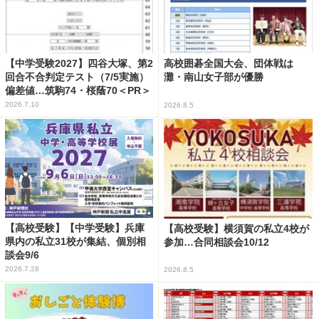
【中学受験2027】四谷大塚、第2
高校囲碁全国大会、団体戦は
回合不合判定テスト（7/5実施）
灘・南山女子部が優勝
偏差値…筑駒74・桜蔭70＜PR＞
2026.7.10
2026.8.5
【高校受験】【中学受験】兵庫
【高校受験】横須賀の私立4校が
県内の私立31校が集結、個別相
参加…合同相談会10/12
談会9/6
2026.7.28
2026.8.5