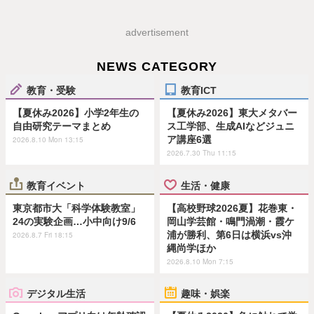
advertisement
NEWS CATEGORY
教育・受験
教育ICT
【夏休み2026】小学2年生の
【夏休み2026】東大メタバー
自由研究テーマまとめ
ス工学部、生成AIなどジュニ
ア講座6選
2026.8.10 Mon 13:15
2026.7.30 Thu 11:15
教育イベント
生活・健康
東京都市大「科学体験教室」
【高校野球2026夏】花巻東・
24の実験企画…小中向け9/6
岡山学芸館・鳴門渦潮・霞ケ
浦が勝利、第6日は横浜vs沖
2026.8.7 Fri 18:15
縄尚学ほか
2026.8.10 Mon 7:15
デジタル生活
趣味・娯楽