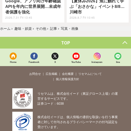
Google、アプリ向け年齢確認
【夏休み2026】魚に触れて学
APIを年内に世界展開…未成年
ぶ「おさかな」イベント8/8…
者保護を強化
川崎市
2026.7.31 Fri 13:45
2026.8.7 Fri 10:45
ホーム
›
趣味・娯楽
›
その他
›
記事
›
写真・画像
TOP
Home
Facebook
X
YouTube
Instagram
line
お問合せ
広告掲載
会社概要
リセマムについて
個人情報保護方針
リセマムは、株式会社イード（東証グロース上場）の運
営するサービスです。
証券コード：6038
株式会社イードは、個人情報の適切な取扱いを行う事業
者に対して付与されるプライバシーマークの付与認定を
受けています。