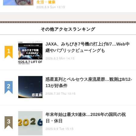
生活・健康
2026.8.9 Sun 13:15
その他アクセスランキング
JAXA、みちびき7号機の打上げ8/7…Web中
継やパブリックビューイングも
2026.8.3 Mon 14:15
惑星直列とペルセウス座流星群…観測は8/12-
13が好条件
2026.7.30 Thu 10:15
年末年始は最大9連休…2026年の国民の祝
日・休日
2025.9.9 Tue 15:15