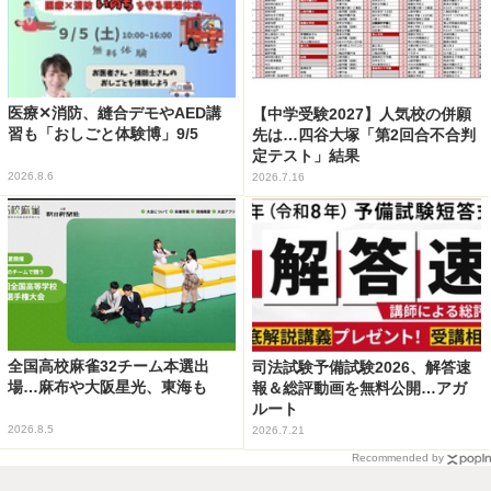
医療✕消防、縫合デモやAED講
【中学受験2027】人気校の併願
習も「おしごと体験博」9/5
先は…四谷大塚「第2回合不合判
定テスト」結果
2026.8.6
2026.7.16
全国高校麻雀32チーム本選出
司法試験予備試験2026、解答速
場…麻布や大阪星光、東海も
報＆総評動画を無料公開…アガ
ルート
2026.8.5
2026.7.21
Recommended by