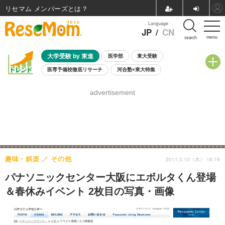
リセマム メンバーズ
Language
JP
/
CN
menu
search
大学受験 by 東進
医学部
東大受験
医専予備校徹底リサーチ
河合塾×東大特集
親子で考える大学選び
高校受験
中学受験
小学校受験
advertisement
共通テスト
夏休み
8月開催学校説明会・相談会
8月開催イベント・WS
全国公立高校 過去問
人気記事
自由研究教材（小学生向け）
自由研究教材（中学生向け）
ランキング
趣味・娯楽
その他
2011.3.10（木） 16:19
パナソニックセンター大阪にエボルタくん登場
＆春休みイベント 2枚目の写真・画像