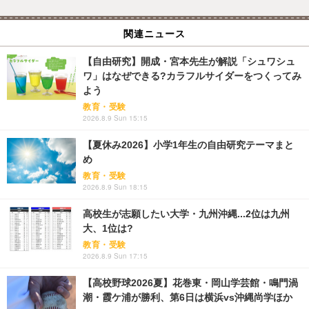
関連ニュース
【自由研究】開成・宮本先生が解説「シュワシュ
ワ」はなぜできる?カラフルサイダーをつくってみ
よう
教育・受験
2026.8.9 Sun 15:15
【夏休み2026】小学1年生の自由研究テーマまと
め
教育・受験
2026.8.9 Sun 18:15
高校生が志願したい大学・九州沖縄...2位は九州
大、1位は?
教育・受験
2026.8.9 Sun 17:15
【高校野球2026夏】花巻東・岡山学芸館・鳴門渦
潮・霞ケ浦が勝利、第6日は横浜vs沖縄尚学ほか