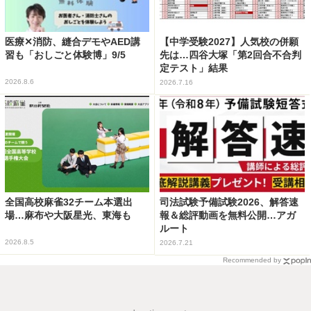
医療✕消防、縫合デモやAED講
【中学受験2027】人気校の併願
習も「おしごと体験博」9/5
先は…四谷大塚「第2回合不合判
定テスト」結果
2026.8.6
2026.7.16
全国高校麻雀32チーム本選出
司法試験予備試験2026、解答速
場…麻布や大阪星光、東海も
報＆総評動画を無料公開…アガ
ルート
2026.8.5
2026.7.21
Recommended by