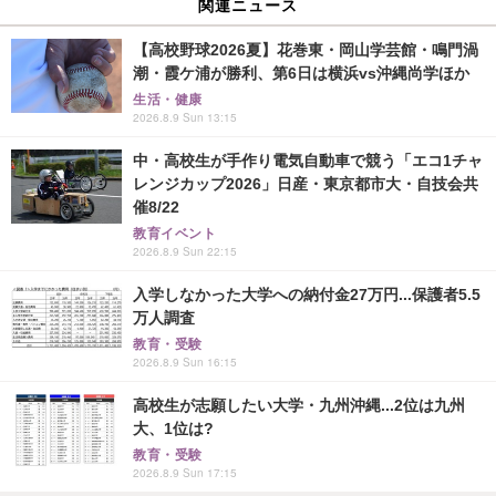
関連ニュース
【高校野球2026夏】花巻東・岡山学芸館・鳴門渦
潮・霞ケ浦が勝利、第6日は横浜vs沖縄尚学ほか
生活・健康
2026.8.9 Sun 13:15
中・高校生が手作り電気自動車で競う「エコ1チャ
レンジカップ2026」日産・東京都市大・自技会共
催8/22
教育イベント
2026.8.9 Sun 22:15
入学しなかった大学への納付金27万円...保護者5.5
万人調査
教育・受験
2026.8.9 Sun 16:15
高校生が志願したい大学・九州沖縄...2位は九州
大、1位は?
教育・受験
2026.8.9 Sun 17:15