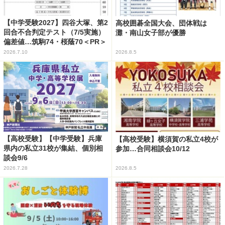
【中学受験2027】四谷大塚、第2
高校囲碁全国大会、団体戦は
回合不合判定テスト（7/5実施）
灘・南山女子部が優勝
偏差値…筑駒74・桜蔭70＜PR＞
2026.7.10
2026.8.5
【高校受験】【中学受験】兵庫
【高校受験】横須賀の私立4校が
県内の私立31校が集結、個別相
参加…合同相談会10/12
談会9/6
2026.7.28
2026.8.5