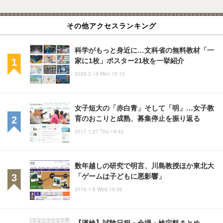
その他アクセスランキング
科学がもっと身近に…文科省の無料教材「一
家に1枚」ポスター21枚を一挙紹介
2026.3.16 Mon 15:15
女子短大の「赤白青」そして「明」…女子教
育のおこりと成熟、募集停止を振り返る
2017.7.27 Thu 19:42
数年越しの研究で明言、川島教授ほか東北大
「ゲームは子どもに悪影響」
2016.1.6 Wed 19:56