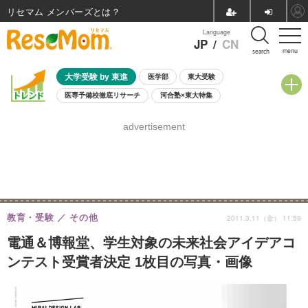
リセマム メンバーズ
Language
JP
/
CN
menu
search
大学受験 by 東進
医学部
東大受験
医専予備校徹底リサーチ
河合塾×東大特集
親子で考える大学選び
高校受験
中学受験
小学校受験
advertisement
共通テスト
夏休み
8月開催学校説明会・相談会
8月開催イベント・WS
全国公立高校 過去問
人気記事
自由研究教材（小学生向け）
自由研究教材（中学生向け）
ランキング
教育・受験
その他
2011.3.11（金） 11:59
電通＆博報堂、学生対象の未来社会アイデアコ
ンテスト受賞者決定 1枚目の写真・画像