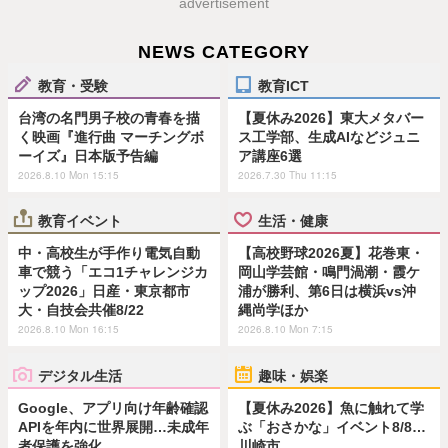
advertisement
NEWS CATEGORY
教育・受験
教育ICT
台湾の名門男子校の青春を描
【夏休み2026】東大メタバー
く映画『進行曲 マーチングボ
ス工学部、生成AIなどジュニ
ーイズ』日本版予告編
ア講座6選
2026.8.10 Mon 15:15
2026.7.30 Thu 11:15
教育イベント
生活・健康
中・高校生が手作り電気自動
【高校野球2026夏】花巻東・
車で競う「エコ1チャレンジカ
岡山学芸館・鳴門渦潮・霞ケ
ップ2026」日産・東京都市
浦が勝利、第6日は横浜vs沖
大・自技会共催8/22
縄尚学ほか
2026.8.10 Mon 16:15
2026.8.10 Mon 7:15
デジタル生活
趣味・娯楽
Google、アプリ向け年齢確認
【夏休み2026】魚に触れて学
APIを年内に世界展開…未成年
ぶ「おさかな」イベント8/8…
者保護を強化
川崎市