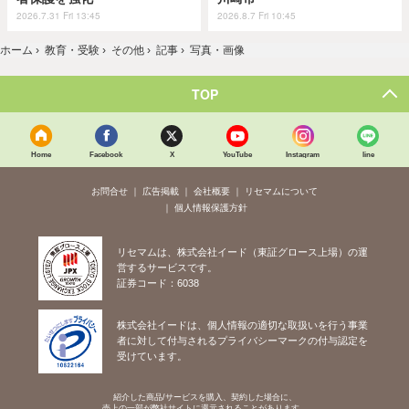
2026.7.31 Fri 13:45
2026.8.7 Fri 10:45
ホーム
›
教育・受験
›
その他
›
記事
›
写真・画像
TOP
Home
Facebook
X
YouTube
Instagram
line
お問合せ
広告掲載
会社概要
リセマムについて
個人情報保護方針
リセマムは、株式会社イード（東証グロース上場）の運
営するサービスです。
証券コード：6038
株式会社イードは、個人情報の適切な取扱いを行う事業
者に対して付与されるプライバシーマークの付与認定を
受けています。
紹介した商品/サービスを購入、契約した場合に、
売上の一部が弊社サイトに還元されることがあります。