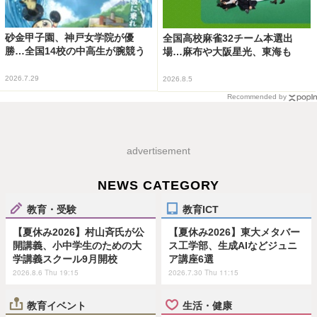
砂金甲子園、神戸女学院が優
全国高校麻雀32チーム本選出
勝…全国14校の中高生が腕競う
場…麻布や大阪星光、東海も
2026.7.29
2026.8.5
Recommended by
advertisement
NEWS CATEGORY
教育・受験
教育ICT
【夏休み2026】村山斉氏が公
【夏休み2026】東大メタバー
開講義、小中学生のための大
ス工学部、生成AIなどジュニ
学講義スクール9月開校
ア講座6選
2026.8.6 Thu 19:15
2026.7.30 Thu 11:15
教育イベント
生活・健康