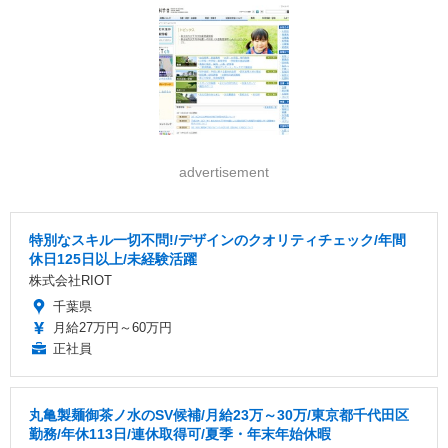
advertisement
特別なスキル一切不問!/デザインのクオリティチェック/年間
休日125日以上/未経験活躍
株式会社RIOT
千葉県
月給27万円～60万円
正社員
丸亀製麺御茶ノ水のSV候補/月給23万～30万/東京都千代田区
勤務/年休113日/連休取得可/夏季・年末年始休暇