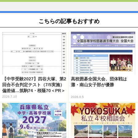
こちらの記事もおすすめ
【中学受験2027】四谷大塚、第2
高校囲碁全国大会、団体戦は
回合不合判定テスト（7/5実施）
灘・南山女子部が優勝
偏差値…筑駒74・桜蔭70＜PR＞
2026.7.10
2026.8.5