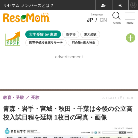
リセマム メンバーズ
Language
JP
/
CN
menu
search
大学受験 by 東進
医学部
東大受験
医専予備校徹底リサーチ
河合塾×東大特集
親子で考える大学選び
高校受験
中学受験
小学校受験
advertisement
共通テスト
夏休み
8月開催学校説明会・相談会
8月開催イベント・WS
全国公立高校 過去問
人気記事
自由研究教材（小学生向け）
自由研究教材（中学生向け）
ランキング
教育・受験
受験
2011.3.14（月） 12:01
青森・岩手・宮城・秋田・千葉は今後の公立高
校入試日程を延期 1枚目の写真・画像