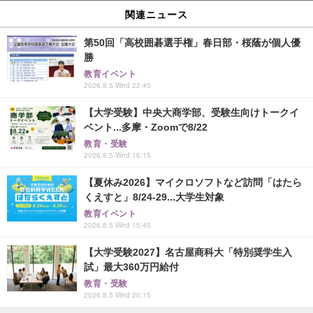
関連ニュース
第50回「高校囲碁選手権」春日部・桜蔭が個人優
勝
教育イベント
2026.8.5 Wed 22:45
【大学受験】中央大商学部、受験生向けトークイ
ベント...多摩・Zoomで8/22
教育・受験
2026.8.5 Wed 16:15
【夏休み2026】マイクロソフトなど訪問「はたら
くえすと」8/24-29...大学生対象
教育イベント
2026.8.5 Wed 15:45
【大学受験2027】名古屋商科大「特別奨学生入
試」最大360万円給付
教育・受験
2026.8.5 Wed 20:15