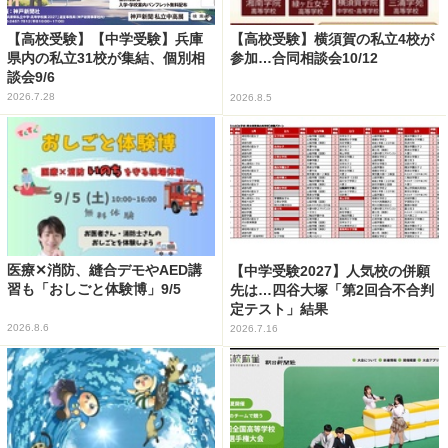
【高校受験】【中学受験】兵庫
【高校受験】横須賀の私立4校が
県内の私立31校が集結、個別相
参加…合同相談会10/12
談会9/6
2026.7.28
2026.8.5
医療✕消防、縫合デモやAED講
【中学受験2027】人気校の併願
習も「おしごと体験博」9/5
先は…四谷大塚「第2回合不合判
定テスト」結果
2026.8.6
2026.7.16