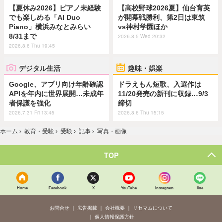
【夏休み2026】ピアノ未経験
【高校野球2026夏】仙台育英
でも楽しめる「AI Duo
が開幕戦勝利、第2日は東筑
Piano」横浜みなとみらい
vs神村学園ほか
8/31まで
2026.8.5 Wed 20:32
2026.8.6 Thu 19:45
デジタル生活
趣味・娯楽
Google、アプリ向け年齢確認
ドラえもん短歌、入選作は
APIを年内に世界展開…未成年
11/20発売の新刊に収録…9/3
者保護を強化
締切
2026.7.31 Fri 13:45
2026.8.6 Thu 15:15
ホーム
›
教育・受験
›
受験
›
記事
›
写真・画像
TOP
Home
Facebook
X
YouTube
Instagram
line
お問合せ
広告掲載
会社概要
リセマムについて
個人情報保護方針