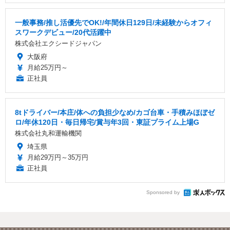
一般事務/推し活優先でOK!/年間休日129日/未経験からオフィ
スワークデビュー/20代活躍中
株式会社エクシードジャパン
大阪府
月給25万円～
正社員
8tドライバー/本庄/体への負担少なめ/カゴ台車・手積みほぼゼ
ロ/年休120日・毎日帰宅/賞与年3回・東証プライム上場G
株式会社丸和運輸機関
埼玉県
月給29万円～35万円
正社員
Sponsored by