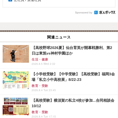
Sponsored by
関連ニュース
【高校野球2026夏】仙台育英が開幕戦勝利、第2
日は東筑vs神村学園ほか
生活・健康
2026.8.5 Wed 2:32
【小学校受験】【中学受験】【高校受験】福岡3会
場「私立小中高校展」8/22-23
教育・受験
2026.8.4 Tue 23:45
【高校受験】横須賀の私立4校が参加...合同相談会
10/12
教育・受験
2026.8.4 Tue 17:15