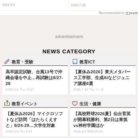
2026.8.5
2026.7.29
Recommended by
advertisement
NEWS CATEGORY
教育・受験
教育ICT
高卒認定試験、台風13号で沖
【夏休み2026】東大メタバー
縄会場を中止…再試験は8/27-
ス工学部、生成AIなどジュニ
28
ア講座6選
2026.8.6 Thu 10:27
2026.7.30 Thu 11:15
教育イベント
生活・健康
【夏休み2026】マイクロソフ
【高校野球2026夏】仙台育英
トなど訪問「はたらくえす
が開幕戦勝利、第2日は東筑
と」8/24-29…大学生対象
vs神村学園ほか
2026.8.6 Thu 9:45
2026.8.5 Wed 20:32