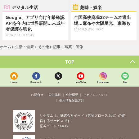
デジタル生活
趣味・娯楽
Google、アプリ向け年齢確認
全国高校麻雀32チーム本選出
APIを年内に世界展開…未成年
場…麻布や大阪星光、東海も
者保護を強化
2026.8.5 Wed 19:45
2026.7.31 Fri 13:45
ホーム
›
生活・健康
›
その他
›
記事
›
写真・画像
TOP
Home
Facebook
X
YouTube
Instagram
line
お問合せ
広告掲載
会社概要
リセマムについて
個人情報保護方針
リセマムは、株式会社イード（東証グロース上場）の運
営するサービスです。
証券コード：6038