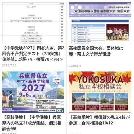
【中学受験2027】四谷大塚、第2
高校囲碁全国大会、団体戦は
回合不合判定テスト（7/5実施）
灘・南山女子部が優勝
偏差値…筑駒74・桜蔭70＜PR＞
2026.7.10
2026.8.5
【高校受験】【中学受験】兵庫
【高校受験】横須賀の私立4校が
県内の私立31校が集結、個別相
参加…合同相談会10/12
談会9/6