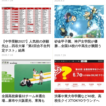
2026.7.28
2026.8.5
【中学受験2027】人気校の併願
砂金甲子園、神戸女学院が優
先は…四谷大塚「第2回合不合判
勝…全国14校の中高生が腕競う
定テスト」結果
2026.7.16
2026.7.29
全国高校麻雀32チーム本選出
渋幕や東大寺学園など40校、高
場…麻布や大阪星光、東海も
校生クイズTOKYOラウンドへ