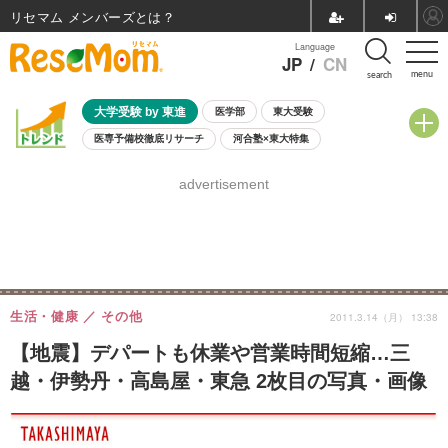
リセマム メンバーズ
Language
JP
/
CN
menu
search
大学受験 by 東進
医学部
東大受験
医専予備校徹底リサーチ
河合塾×東大特集
親子で考える大学選び
高校受験
中学受験
小学校受験
advertisement
共通テスト
夏休み
8月開催学校説明会・相談会
8月開催イベント・WS
全国公立高校 過去問
人気記事
自由研究教材（小学生向け）
自由研究教材（中学生向け）
ランキング
生活・健康
その他
2011.3.14（月） 13:38
【地震】デパートも休業や営業時間短縮…三
越・伊勢丹・高島屋・東急 2枚目の写真・画像