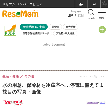
リセマム メンバーズ
Language
JP
/
CN
menu
search
大学受験 by 東進
医学部
東大受験
医専予備校徹底リサーチ
河合塾×東大特集
親子で考える大学選び
高校受験
中学受験
小学校受験
advertisement
共通テスト
夏休み
8月開催学校説明会・相談会
8月開催イベント・WS
全国公立高校 過去問
人気記事
自由研究教材（小学生向け）
自由研究教材（中学生向け）
ランキング
生活・健康
その他
2011.3.14（月） 23:21
水の用意、保冷材を冷蔵室へ…停電に備えて 1
枚目の写真・画像