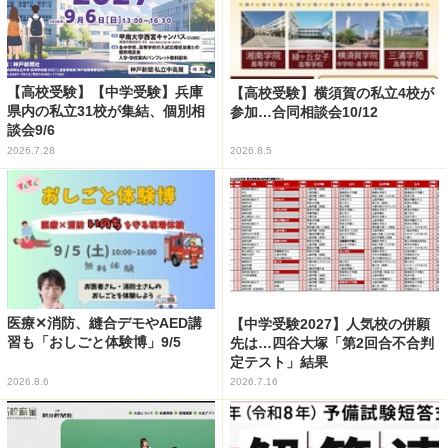
【高校受験】【中学受験】兵庫
【高校受験】横須賀の私立4校が
県内の私立31校が集結、個別相
参加…合同相談会10/12
談会9/6
2026.7.28
2026.8.5
医療✕消防、縫合デモやAED講
【中学受験2027】人気校の併願
習も「おしごと体験博」9/5
先は…四谷大塚「第2回合不合判
定テスト」結果
2026.8.6
2026.7.16