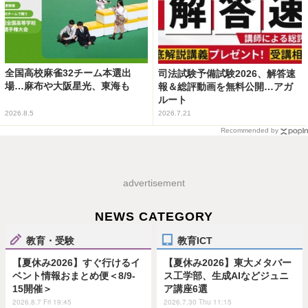
全国高校麻雀32チーム本選出
司法試験予備試験2026、解答速
場…麻布や大阪星光、東海も
報＆総評動画を無料公開…アガ
ルート
2026.8.5
2026.7.21
Recommended by
advertisement
NEWS CATEGORY
教育・受験
教育ICT
【夏休み2026】すぐ行けるイ
【夏休み2026】東大メタバー
ベント情報おまとめ便＜8/9-
ス工学部、生成AIなどジュニ
15開催＞
ア講座6選
2026.8.7 Fri 19:45
2026.7.30 Thu 11:15