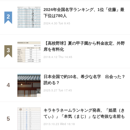
2024年全国名字ランキング、1位「佐藤」最
下位は780人
2024.4.30 Tue 9:45
【高校野球】夏の甲子園から料金改定、外野
席を有料化
2018.4.12 Thu 14:45
日本全国で約10名、希少な名字 出会った？
読める？
2025.5.27 Tue 17:45
キラキラネームランキング発表、「姫星（き
てぃ）」「本気（まじ）」など奇抜な名前も
2013.10.23 Wed 16:18