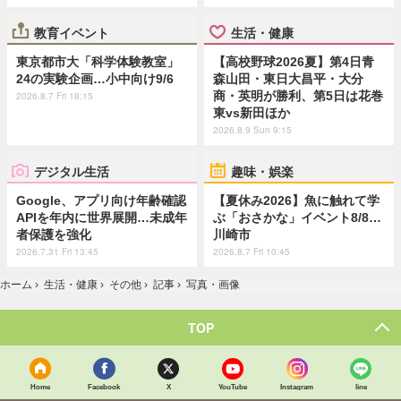
教育イベント
生活・健康
東京都市大「科学体験教室」
【高校野球2026夏】第4日青
24の実験企画…小中向け9/6
森山田・東日大昌平・大分
商・英明が勝利、第5日は花巻
2026.8.7 Fri 18:15
東vs新田ほか
2026.8.9 Sun 9:15
デジタル生活
趣味・娯楽
Google、アプリ向け年齢確認
【夏休み2026】魚に触れて学
APIを年内に世界展開…未成年
ぶ「おさかな」イベント8/8…
者保護を強化
川崎市
2026.7.31 Fri 13:45
2026.8.7 Fri 10:45
ホーム
›
生活・健康
›
その他
›
記事
›
写真・画像
TOP
Home
Facebook
X
YouTube
Instagram
line