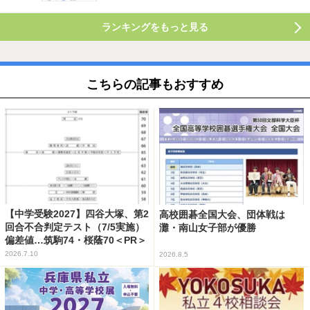
ランキングをもっと見る
こちらの記事もおすすめ
【中学受験2027】四谷大塚、第2
高校囲碁全国大会、団体戦は
回合不合判定テスト（7/5実施）
灘・南山女子部が優勝
偏差値…筑駒74・桜蔭70＜PR＞
2026.7.10
2026.8.5