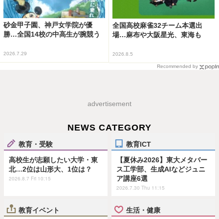
砂金甲子園、神戸女学院が優
全国高校麻雀32チーム本選出
勝…全国14校の中高生が腕競う
場…麻布や大阪星光、東海も
2026.7.29
2026.8.5
Recommended by
advertisement
NEWS CATEGORY
教育・受験
教育ICT
高校生が志願したい大学・東
【夏休み2026】東大メタバー
北…2位は山形大、1位は？
ス工学部、生成AIなどジュニ
ア講座6選
2026.8.7 Fri 10:15
2026.7.30 Thu 11:15
教育イベント
生活・健康