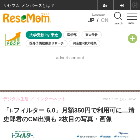
リセマム メンバーズ
Language
JP
/
CN
menu
search
大学受験 by 東進
医学部
東大受験
医専予備校徹底リサーチ
河合塾×東大特集
親子で考える大学選び
高校受験
中学受験
小学校受験
advertisement
共通テスト
夏休み
8月開催学校説明会・相談会
8月開催イベント・WS
全国公立高校 過去問
人気記事
自由研究教材（小学生向け）
自由研究教材（中学生向け）
ランキング
デジタル生活
インターネット
2011.3.22（火） 16:41
「i-フィルター 6.0」月額350円で利用可に…清
史郎君のCM出演も 2枚目の写真・画像