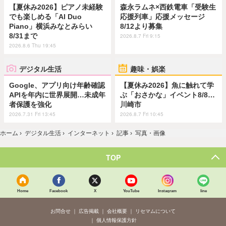
【夏休み2026】ピアノ未経験
森永ラムネ×西鉄電車「受験生
でも楽しめる「AI Duo
応援列車」応援メッセージ
Piano」横浜みなとみらい
8/12より募集
8/31まで
2026.8.7 Fri 9:15
2026.8.6 Thu 19:45
デジタル生活
趣味・娯楽
Google、アプリ向け年齢確認
【夏休み2026】魚に触れて学
APIを年内に世界展開…未成年
ぶ「おさかな」イベント8/8…
者保護を強化
川崎市
2026.7.31 Fri 13:45
2026.8.7 Fri 10:45
ホーム
›
デジタル生活
›
インターネット
›
記事
›
写真・画像
TOP
Home
Facebook
X
YouTube
Instagram
line
お問合せ
広告掲載
会社概要
リセマムについて
個人情報保護方針