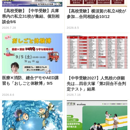
【高校受験】【中学受験】兵庫
【高校受験】横須賀の私立4校が
県内の私立31校が集結、個別相
参加…合同相談会10/12
談会9/6
2026.7.28
2026.8.5
医療✕消防、縫合デモやAED講
【中学受験2027】人気校の併願
習も「おしごと体験博」9/5
先は…四谷大塚「第2回合不合判
定テスト」結果
2026.8.6
2026.7.16