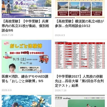
【高校受験】【中学受験】兵庫
【高校受験】横須賀の私立4校が
県内の私立31校が集結、個別相
参加…合同相談会10/12
談会9/6
2026.7.28
2026.8.5
医療✕消防、縫合デモやAED講
【中学受験2027】人気校の併願
習も「おしごと体験博」9/5
先は…四谷大塚「第2回合不合判
定テスト」結果
2026.8.6
2026.7.16