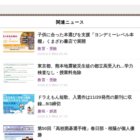
関連ニュース
子供に合った本選びを支援「ヨンデミーレベル本
棚」くまざわ書店で展開
教育・受験
2026.8.5 Wed 23:45
東京都、熊本地震被災生徒の都立高受入れ...学力
検査なし・授業料免除
教育・受験
2026.8.5 Wed 17:45
ドラえもん短歌、入選作は11/20発売の新刊に収
録...9/3締切
趣味・娯楽
2026.8.5 Wed 21:15
第50回「高校囲碁選手権」春日部・桜蔭が個人優
勝