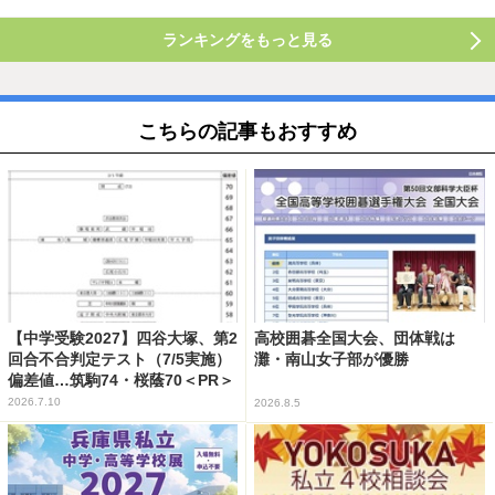
ランキングをもっと見る
こちらの記事もおすすめ
【中学受験2027】四谷大塚、第2
高校囲碁全国大会、団体戦は
回合不合判定テスト（7/5実施）
灘・南山女子部が優勝
偏差値…筑駒74・桜蔭70＜PR＞
2026.7.10
2026.8.5