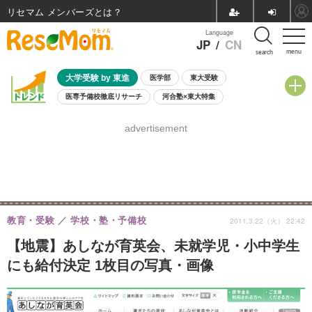
リセマム メンバーズ
Language
JP
/
CN
menu
search
大学受験 by 東進
医学部
東大受験
医専予備校徹底リサーチ
河合塾×東大特集
親子で考える大学選び
高校受験
中学受験
小学校受験
advertisement
共通テスト
夏休み
8月開催学校説明会・相談会
8月開催イベント・WS
全国公立高校 過去問
人気記事
自由研究教材（小学生向け）
自由研究教材（中学生向け）
ランキング
教育・受験
学校・塾・予備校
2011.3.22（火） 22:42
【地震】あしなが育英会、未就学児・小中学生
にも給付決定 1枚目の写真・画像