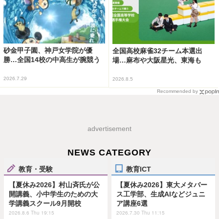
砂金甲子園、神戸女学院が優
全国高校麻雀32チーム本選出
勝…全国14校の中高生が腕競う
場…麻布や大阪星光、東海も
2026.7.29
2026.8.5
Recommended by
advertisement
NEWS CATEGORY
教育・受験
教育ICT
【夏休み2026】村山斉氏が公
【夏休み2026】東大メタバー
開講義、小中学生のための大
ス工学部、生成AIなどジュニ
学講義スクール9月開校
ア講座6選
2026.8.6 Thu 19:15
2026.7.30 Thu 11:15