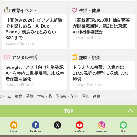
教育イベント
生活・健康
【夏休み2026】ピアノ未経験
【高校野球2026夏】仙台育英
でも楽しめる「AI Duo
が開幕戦勝利、第2日は東筑
Piano」横浜みなとみらい
vs神村学園ほか
8/31まで
2026.8.5 Wed 20:32
2026.8.6 Thu 19:45
デジタル生活
趣味・娯楽
Google、アプリ向け年齢確認
ドラえもん短歌、入選作は
APIを年内に世界展開…未成年
11/20発売の新刊に収録…9/3
者保護を強化
締切
2026.7.31 Fri 13:45
2026.8.6 Thu 15:15
ホーム
›
教育・受験
›
学校・塾・予備校
›
記事
›
写真・画像
TOP
Home
Facebook
X
YouTube
Instagram
line