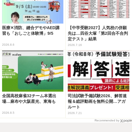
医療✕消防、縫合デモやAED講
【中学受験2027】人気校の併願
習も「おしごと体験博」9/5
先は…四谷大塚「第2回合不合判
定テスト」結果
2026.8.6
2026.7.16
全国高校麻雀32チーム本選出
司法試験予備試験2026、解答速
場…麻布や大阪星光、東海も
報＆総評動画を無料公開…アガ
ルート
2026.8.5
2026.7.21
Recommended by