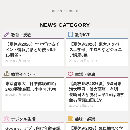
advertisement
NEWS CATEGORY
教育・受験
教育ICT
【夏休み2026】すぐ行けるイ
【夏休み2026】東大メタバー
ベント情報おまとめ便＜8/9-
ス工学部、生成AIなどジュニ
15開催＞
ア講座6選
2026.8.7 Fri 19:45
2026.7.30 Thu 11:15
教育イベント
生活・健康
東京都市大「科学体験教室」
【高校野球2026夏】第3日東
24の実験企画…小中向け9/6
海大甲府・健大高崎・有明・
長崎日大が勝利…第4日は遊学
2026.8.7 Fri 18:15
館vs青森山田ほか
2026.8.8 Sat 9:52
デジタル生活
趣味・娯楽
Google、アプリ向け年齢確認
【夏休み2026】魚に触れて学