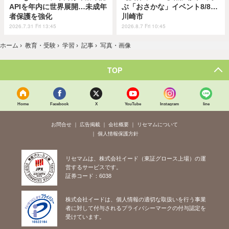
APIを年内に世界展開…未成年
ぶ「おさかな」イベント8/8…
者保護を強化
川崎市
2026.7.31 Fri 13:45
2026.8.7 Fri 10:45
ホーム
›
教育・受験
›
学習
›
記事
›
写真・画像
TOP
Home
Facebook
X
YouTube
Instagram
line
お問合せ
広告掲載
会社概要
リセマムについて
個人情報保護方針
リセマムは、株式会社イード（東証グロース上場）の運
営するサービスです。
証券コード：6038
株式会社イードは、個人情報の適切な取扱いを行う事業
者に対して付与されるプライバシーマークの付与認定を
受けています。