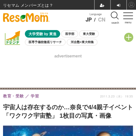
リセマム メンバーズ
Language
JP
/
CN
menu
search
大学受験 by 東進
医学部
東大受験
医専予備校徹底リサーチ
河合塾×東大特集
親子で考える大学選び
高校受験
中学受験
小学校受験
advertisement
共通テスト
夏休み
8月開催学校説明会・相談会
8月開催イベント・WS
全国公立高校 過去問
人気記事
自由研究教材（小学生向け）
自由研究教材（中学生向け）
ランキング
教育・受験
学習
2011.3.23（水） 19:35
宇宙人は存在するのか…奈良で4/4親子イベント
「ワクワク宇宙塾」 1枚目の写真・画像