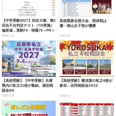
【中学受験2027】四谷大塚、第2
高校囲碁全国大会、団体戦は
回合不合判定テスト（7/5実施）
灘・南山女子部が優勝
偏差値…筑駒74・桜蔭70＜PR＞
2026.7.10
2026.8.5
【高校受験】【中学受験】兵庫
【高校受験】横須賀の私立4校が
県内の私立31校が集結、個別相
参加…合同相談会10/12
談会9/6
2026.7.28
2026.8.5