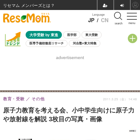
リセマム メンバーズ
Language
JP
/
CN
menu
search
大学受験 by 東進
医学部
東大受験
医専予備校徹底リサーチ
河合塾×東大特集
親子で考える大学選び
高校受験
中学受験
小学校受験
advertisement
共通テスト
夏休み
8月開催学校説明会・相談会
8月開催イベント・WS
全国公立高校 過去問
人気記事
自由研究教材（小学生向け）
自由研究教材（中学生向け）
ランキング
教育・受験
その他
2011.3.25（金） 14:48
原子力教育を考える会、小中学生向けに原子力
や放射線を解説 3枚目の写真・画像