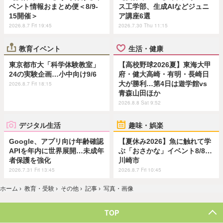
ベント情報おまとめ便＜8/9-
ス工学部、生成AIなどジュニ
15開催＞
ア講座6選
2026.8.7 Fri 19:45
2026.7.30 Thu 11:15
教育イベント
生活・健康
東京都市大「科学体験教室」
【高校野球2026夏】東海大甲
24の実験企画…小中向け9/6
府・健大高崎・有明・長崎日
大が勝利…第4日は遊学館vs
2026.8.7 Fri 18:15
青森山田ほか
2026.8.8 Sat 9:52
デジタル生活
趣味・娯楽
Google、アプリ向け年齢確認
【夏休み2026】魚に触れて学
APIを年内に世界展開…未成年
ぶ「おさかな」イベント8/8…
者保護を強化
川崎市
2026.7.31 Fri 13:45
2026.8.7 Fri 10:45
ホーム
›
教育・受験
›
その他
›
記事
›
写真・画像
TOP