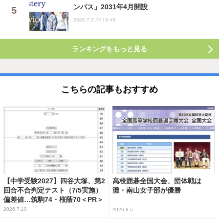
ンパス」2031年4月開設
2026.7.3 Fri 15:45
ランキングをもっと見る
こちらの記事もおすすめ
【中学受験2027】四谷大塚、第2
高校囲碁全国大会、団体戦は
回合不合判定テスト（7/5実施）
灘・南山女子部が優勝
偏差値…筑駒74・桜蔭70＜PR＞
2026.7.10
2026.8.5