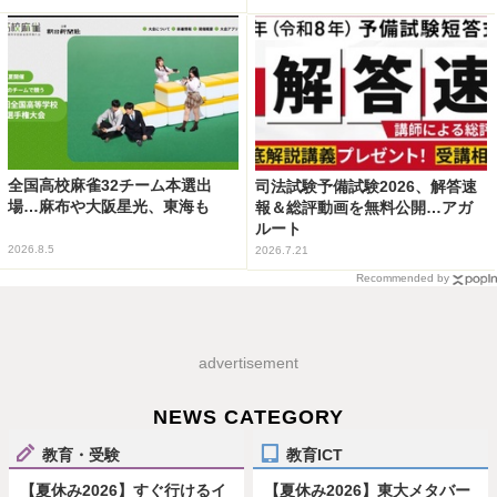
全国高校麻雀32チーム本選出
司法試験予備試験2026、解答速
場…麻布や大阪星光、東海も
報＆総評動画を無料公開…アガ
ルート
2026.8.5
2026.7.21
Recommended by
advertisement
NEWS CATEGORY
教育・受験
教育ICT
【夏休み2026】すぐ行けるイ
【夏休み2026】東大メタバー