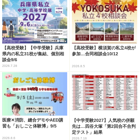
【高校受験】【中学受験】兵庫
【高校受験】横須賀の私立4校が
県内の私立31校が集結、個別相
参加…合同相談会10/12
談会9/6
2026.7.28
2026.8.5
医療✕消防、縫合デモやAED講
【中学受験2027】人気校の併願
習も「おしごと体験博」9/5
先は…四谷大塚「第2回合不合判
定テスト」結果
2026.8.6
2026.7.16