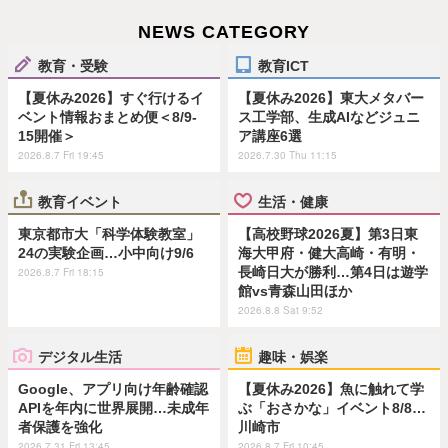
NEWS CATEGORY
教育・受験
教育ICT
【夏休み2026】すぐ行けるイ
【夏休み2026】東大メタバー
ベント情報おまとめ便＜8/9-
ス工学部、生成AIなどジュニ
15開催＞
ア講座6選
2026.8.7 Fri 19:45
2026.7.30 Thu 11:15
教育イベント
生活・健康
東京都市大「科学体験教室」
【高校野球2026夏】第3日東
24の実験企画…小中向け9/6
海大甲府・健大高崎・有明・
長崎日大が勝利…第4日は遊学
2026.8.7 Fri 18:15
館vs青森山田ほか
2026.8.8 Sat 9:52
デジタル生活
趣味・娯楽
Google、アプリ向け年齢確認
【夏休み2026】魚に触れて学
APIを年内に世界展開…未成年
ぶ「おさかな」イベント8/8…
者保護を強化
川崎市
2026.7.31 Fri 13:45
2026.8.7 Fri 10:45