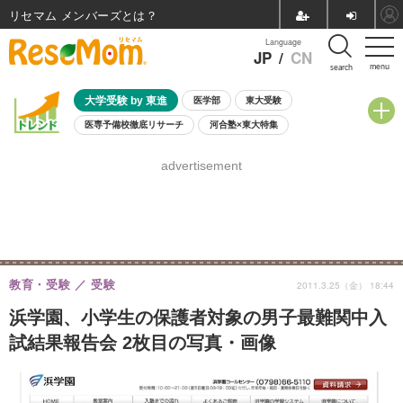
リセマム メンバーズ
Language
JP
/
CN
menu
search
大学受験 by 東進
医学部
東大受験
医専予備校徹底リサーチ
河合塾×東大特集
親子で考える大学選び
高校受験
中学受験
小学校受験
advertisement
共通テスト
夏休み
8月開催学校説明会・相談会
8月開催イベント・WS
全国公立高校 過去問
人気記事
自由研究教材（小学生向け）
自由研究教材（中学生向け）
ランキング
教育・受験
受験
2011.3.25（金） 18:44
浜学園、小学生の保護者対象の男子最難関中入
試結果報告会 2枚目の写真・画像