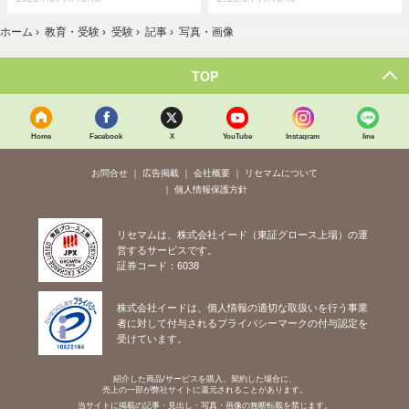
ホーム
›
教育・受験
›
受験
›
記事
›
写真・画像
TOP
Home
Facebook
X
YouTube
Instagram
line
お問合せ
広告掲載
会社概要
リセマムについて
個人情報保護方針
リセマムは、株式会社イード（東証グロース上場）の運
営するサービスです。
証券コード：6038
株式会社イードは、個人情報の適切な取扱いを行う事業
者に対して付与されるプライバシーマークの付与認定を
受けています。
紹介した商品/サービスを購入、契約した場合に、
売上の一部が弊社サイトに還元されることがあります。
当サイトに掲載の記事・見出し・写真・画像の無断転載を禁じます。