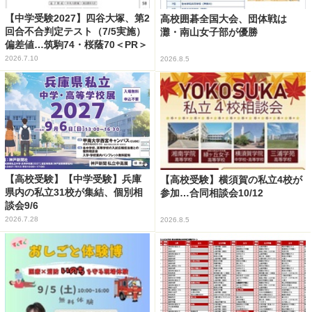
【中学受験2027】四谷大塚、第2
高校囲碁全国大会、団体戦は
回合不合判定テスト（7/5実施）
灘・南山女子部が優勝
偏差値…筑駒74・桜蔭70＜PR＞
2026.7.10
2026.8.5
【高校受験】【中学受験】兵庫
【高校受験】横須賀の私立4校が
県内の私立31校が集結、個別相
参加…合同相談会10/12
談会9/6
2026.7.28
2026.8.5