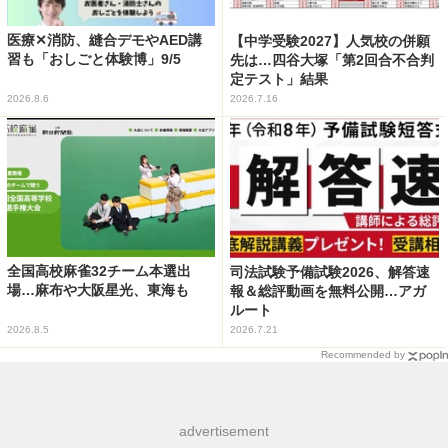
医療✕消防、縫合デモやAED講
【中学受験2027】人気校の併願
習も「おしごと体験博」9/5
先は…四谷大塚「第2回合不合判
定テスト」結果
2026.8.6
2026.7.16
全国高校麻雀32チーム本選出
司法試験予備試験2026、解答速
場…麻布や大阪星光、東海も
報＆総評動画を無料公開…アガ
ルート
2026.8.5
2026.7.21
Recommended by
advertisement